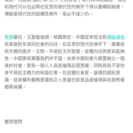
和現代可以也必將在反思的現代性的條件下得以重構和融會，
傳統是現代性的結構性條件，是必不成少的。
教學
最后，王蒼龍強調，縱觀歷史，中國從來就沒有
講座場地
結束過對年夜同社會的向往，在反思的現代性條件下，隨著技
術手腕的進步，文明，平易近主的發展，這種向往將更具能夠
性，中國夢其實離我們并不遠。未來中國和東方都要樹立一個
美妙社會，那是一個人人具有倫理品德意識，同時具有不受拘
束平易近主精力的和諧社會。在這種社會里，基礎的國民意
識，就是權利義務意識和正人意識也就是品德倫理與自我修養
都將具備。
聽眾提問