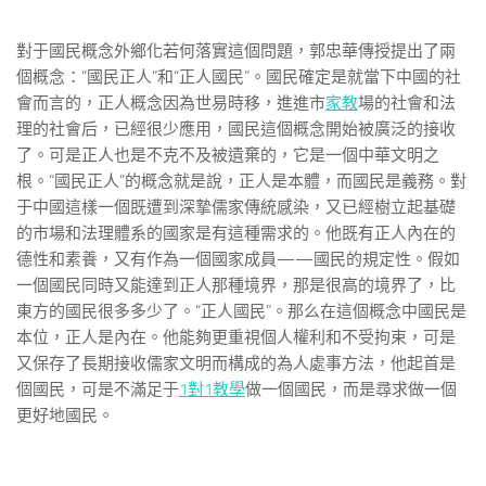
對于國民概念外鄉化若何落實這個問題，郭忠華傳授提出了兩
個概念：“國民正人”和“正人國民”。國民確定是就當下中國的社
會而言的，正人概念因為世易時移，進進市
家教
場的社會和法
理的社會后，已經很少應用，國民這個概念開始被廣泛的接收
了。可是正人也是不克不及被遺棄的，它是一個中華文明之
根。“國民正人”的概念就是說，正人是本體，而國民是義務。對
于中國這樣一個既遭到深摯儒家傳統感染，又已經樹立起基礎
的市場和法理體系的國家是有這種需求的。他既有正人內在的
德性和素養，又有作為一個國家成員——國民的規定性。假如
一個國民同時又能達到正人那種境界，那是很高的境界了，比
東方的國民很多多少了。“正人國民”。那么在這個概念中國民是
本位，正人是內在。他能夠更重視個人權利和不受拘束，可是
又保存了長期接收儒家文明而構成的為人處事方法，他起首是
個國民，可是不滿足于
1對1教學
做一個國民，而是尋求做一個
更好地國民。