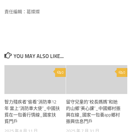
責任編輯：葛燦燦
YOU MAY ALSO LIKE...
0
0
智力殘疾者“偷看”消防車12
留守兒童的“校長媽媽”和她
年 當上“消防車大使”_中國扶
的山鄉“美心課”_中國鄉村振
貧在一包養行情線_國家扶
興在線_國家一包養app鄉村
貧門戶
振興信息門戶
2025 年 8 月 11 日
2025 年 7 月 31 日