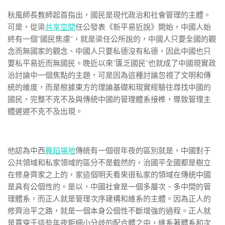
秋風師長教師起首指出，國民是現代政治和社會管理的主體。
可是，從梁
共享空間
任公發表《新平易近說》開始，中國人始
終有一個“國民焦慮”，就是梁任公所說的，中國人只要全國的觀
念而無國家的觀念、中國人只要私德沒有私德，因此中國也只
要私平易近而無國民。晚近以來“匱乏國民”也就成了中國現實政
治討論中一個焦點的主題，可是因為這種討論忽視了文明和傳
統的維度，而是根據東方的理論基礎和現實經驗往尋找中國的
國民，完整不克不及與傳統中國的管理體系接榫，導致管理主
體遲遲不克不及出現。
他認為中西
舞蹈場地
傳統有一個很年夜的區別就是，中國對于
公共領域和私家領域的區分不是截然的，治國平全國都是樹立
在修身齊家之上的，家這個明天看來很私家的領域在傳統中國
是具有公個性的。是以，中國社會是一個多層次、多中間的管
理體系，而正人就是管理次序建構和維系的主體。因為正人的
修齊治平之路，就是一個本身公個性不斷增強的過程。正人就
是貫穿于這些年夜鉅細小分歧的配合體之中，維系著體系和次