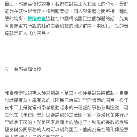
最后，郭忠華傳授認為，我們在討論正人和國民的時候，最好
能夠在感性跟倫理，權利跟美德，個人與集體之間堅持一種動
態的均衡。
舞蹈教室
這樣在中國構成國民這個群體的話，能夠
就會像東方所說的社群主義幻想的國民群體，中國化一點的表
達就是正人式的國民。
左一為郭臺輝傳授
郭臺輝傳授認為大師來到萬木草堂，不僅要討論梁啟超，更要
討論康有為。康有為的《國民自治篇》里面講到的國民，很年
夜水平上是從常州學派推動起來的一種處所事務參與運動。可
是他在《年夜同書》里邊講到的是全國一家，從漢代董仲舒那
里繼承下來的，就是國家層面上的論述了。秋風師長教師說積
極參與公同事務的人就可以稱為國民，他認為是在簡化傳統意