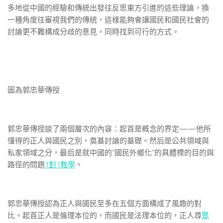
多地從中國的經驗和傳統出發往反思東方引進的這些理論，換
一種角度往審視我們的傳統，這樣能夠會讓國民和國民社會的
討論更不難構成分歧的意見，同時找到可行的方式。
圖為郭忠華傳授
郭忠華傳授談了兩個層次的內容：起首是概念的界定——他所
懂得的正人與國民之別，奠基討論的基礎。然后是公共領域與
私家領域之分，最后是就中國的“國民外鄉化”的具體標的目的與
路徑的問題
1對1教學
。
郭忠華傳授認為正人與國民至多在五個方面構成了風趣的對
比。起首正人是倫理本位的，而國民是法理本位的，正人尋
聚