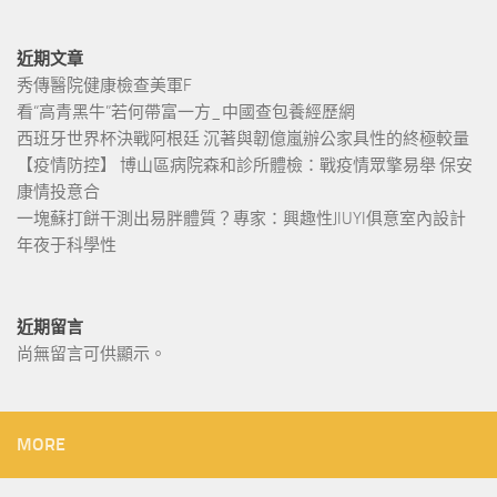
近期文章
秀傳醫院健康檢查美軍F
看“高青黑牛”若何帶富一方_中國查包養經歷網
西班牙世界杯決戰阿根廷 沉著與韌億嵐辦公家具性的終極較量
【疫情防控】 博山區病院森和診所體檢：戰疫情眾擎易舉 保安
康情投意合
一塊蘇打餅干測出易胖體質？專家：興趣性JIUYI俱意室內設計
年夜于科學性
近期留言
尚無留言可供顯示。
MORE