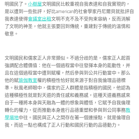
明國民了。
小樹屋
文明國民比較重視自我表達和自我實現的，
是以遭到一些批評，好比american的社會學家丹尼爾貝就批評自
我表達使得
會議室出租
文明不克不及不受拘束容納，反而消解
了文明的神圣，他就主張要回到傳統，重建對于傳統的溫情和
敬意。
文明國民和儒家正人非常類似。不過分歧的是，儒家正人起首
強調配合體價值：他在一個過程當中往發揮本身的能動性，并
且在這個過程當中遭到賦權，然后參與到公共行動當中。那么
他的賦
瑜伽教室
權的積極性恰好就來源于對自我倫理品德標
準。秋風老師眼中，儒家的正人群體是指積極的國民，他認為
這種積極性就是對天道的責任感和義務感，這種天道義務感來
自于一種將本身與天融為一體的想象與體悟，它賦予自我倫理
轉化的權力，從而推動本身進行品德重塑和參與到公同事務
教
學場地
中往。國民與正人之間存在著一個連接點，就是倫理自
我，而這一點也構成了正人行動和國民行動的品德動力。