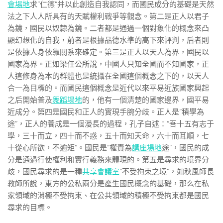
會場地
求“仁德”并以此創造自我認同，而國民成分的基礎是天然
法之下人人所具有的天賦權利戰爭等觀念。第二是正人以君子
為鏡，國民以奴隸為鏡。二者都是通過一個對象化的概念來凸
顯幻想化的自我，前者是根據品德水準的高下來評判，后者則
是依據人身依靠關系來確定。第三是正人以天人為界，國民以
國家為界。正如梁任公所說，中國人只知全國而不知國家，正
人這修身為本的群體也是統攝在全國這個概念之下的，以天人
合一為目標的。而國民這個概念是近代以來平易近族國家興起
之后開始普及
舞蹈場地
的，他有一個清楚的國家邊界，國平易
近成分。第四是國民和正人的實現手腕分歧。正人是“積學為
途”，正人的養成是一個漫長的過程，孔子自述：“吾十五有志于
學，三十而立，四十而不惑，五十而知天命，六十而耳順，七
十從心所欲，不逾矩”。國民是“權責為
講座場地
途”，國民的成
分是通過行使權利和實行義務來體現的。第五是尋求的境界分
歧，國民尋求的是一種
共享會議室
“不受拘束之境”，如秋風師長
教師所說，東方的公私兩分是產生國民概念的基礎，那么在私
家領域的消極不受拘束、在公共領域的積極不受拘束都是國民
尋求的目標。