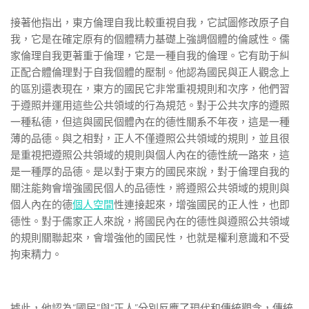
接著他指出，東方倫理自我比較重視自我，它試圖修改原子自
我，它是在確定原有的個體精力基礎上強調個體的倫感性。儒
家倫理自我更著重于倫理，它是一種自我的倫理。它有助于糾
正配合體倫理對于自我個體的壓制。他認為國民與正人觀念上
的區別還表現在，東方的國民它非常重視規則和次序，他們習
于遵照并運用這些公共領域的行為規范。對于公共次序的遵照
一種私德，但這與國民個體內在的德性關系不年夜，這是一種
薄的品德。與之相對，正人不僅遵照公共領域的規則，並且很
是重視把遵照公共領域的規則與個人內在的德性統一路來，這
是一種厚的品德。是以對于東方的國民來說，對于倫理自我的
關注能夠會增強國民個人的品德性，將遵照公共領域的規則與
個人內在的德
個人空間
性連接起來，增強國民的正人性，也即
德性。對于儒家正人來說，將國民內在的德性與遵照公共領域
的規則關聯起來，會增強他的國民性，也就是權利意識和不受
拘束精力。
據此，他認為“國民”與“正人”分別反應了現代和傳統觀念，傳統