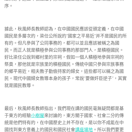
序。
據此，秋風師長教師認為，在中國國民應該從頭定義，在中國
國民是多層次的，梁任公所說的“國家之平易近”并不是國民的所
有的。但凡參與了公同事務的，都可以並且應該被稱之為國
民。而正人就是積極參與公同事務的那部門人，是積極國民。
好比梁任公說到鄉村里的宗祠，假如一個人積極地參與宗祠的
祭奠，那他就是宗族里的積極國民。傳統中國只參與宗族事務
的鄉平易近，相夫教子勤儉持家的婦女，這些都可以稱之為國
民。現代中國婦女教導本身的孩子，常說“要做奸臣逆子”，其實
就是國民教導。
最后，秋風師長教師指出，我們現在講的國民毫無疑問都是基
于東方的經驗
小樹屋
來討論的，東方關于國家、社會二分的傳
統是他們特有的，在中國歷史上并不存在，是以你不成能在中
國找到東方意義上的國民和國民社會
講座場地
。所以我們要更