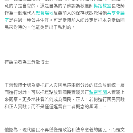
意的？是自覺的，還是自為的？他認為秋風師
舞蹈教室
長教師
作為一個現代人
聚會場地
反觀前人的保存狀態覺得他
共享會議
室
是在過一種公共生涯。可是當時前人紛歧定是把本身當做國
民來對待的，他能夠是出于私利的。
持話筒者為王蒼龍博士
王蒼龍博士認為要把正人與國民這兩個分歧的概念放到統一層
面進行討論，可以把焦點放到國民實踐與正
私密空間
人實踐上
來觀察。更多地往看若何成為國民、正人，若何進行國民實踐
和正人實踐；而不是僅僅逗留在二者概念的厘清上。
他認為，現代國民不再僅僅是政治和法令意義的國民，而是文