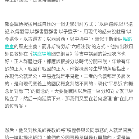
義上的國民，是值得商議的。
郭臺輝傳授援用龔自珍的一個史學研討方式：“以經還經,以記還
記,以傳還傳,以群書還群書,以子還子”。用現代的話來說就是“以
今還今，以古還古；以西適西，以中適中”，類似于斯金納
舞蹈
教室
的歷史主義，而非斯特勞斯“六經注我”的方式。他指出秋風
師長教師在《
講座場地
國史綱目》等書中講到的管理次序也
好，正人群體也好，都應該根據分歧時代分開來說，年齡有年
齡的正人，戰國有戰國的正人。他從概念發生學的角度指出，
在現代公就是公，平易近就是平易近，二者的含義都是多層次
的，是和現代意義上的國民概念判然不同的。現代“平易近”的概
念是對應“官”的概念的，大要從戰國以后這一區分和對立就已經
確立了，然后一向延續下來，那我們又要在若何處理“官”在此中
的位置呢。
然后，他又對秋風師長教師將“積極參與公同事務的人就是國民”
這一論點提出疑問：他們的公同事務參與是有興趣的，還是無