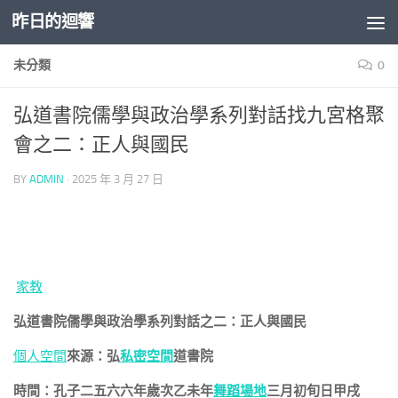
昨日的迴響
Skip to content
未分類
0
弘道書院儒學與政治學系列對話找九宮格聚
會之二：正人與國民
BY
ADMIN
·
2025 年 3 月 27 日
家教
弘道書院儒學與政治學系列對話之二：正人與國民
個人空間
來源：弘
私密空間
道書院
時間：孔子二五六六年歲次乙未年
舞蹈場地
三月初旬日甲戌