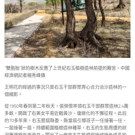
“雙胞胎”狀的樹木反應了上世紀右玉植樹造林前提的艱苦。中國
經濟網記者楊秀峰攝
王明花的經過的事況只是右玉干部群眾齊心合力治沙造林的一
個縮影。
從1950年春到第二年秋天，張榮懷率領右玉干部群眾造林2.4萬
多畝，開啟了右美女平易近戰黃沙、復綠化的不懈征程。此后
的70多年來，右玉歷屆縣委、縣當局引導班子一任接著一任、
一屆接著一屆，持續範圍植樹造林種草，右玉的生態周遭的狀