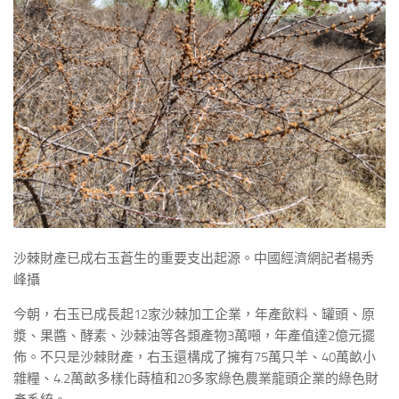
沙棘財產已成右玉蒼生的重要支出起源。中國經濟網記者楊秀
峰攝
今朝，右玉已成長起12家沙棘加工企業，年產飲料、罐頭、原
漿、果醬、酵素、沙棘油等各類產物3萬噸，年產值達2億元擺
佈。不只是沙棘財產，右玉還構成了擁有75萬只羊、40萬畝小
雜糧、4.2萬畝多樣化蒔植和20多家綠色農業龍頭企業的綠色財