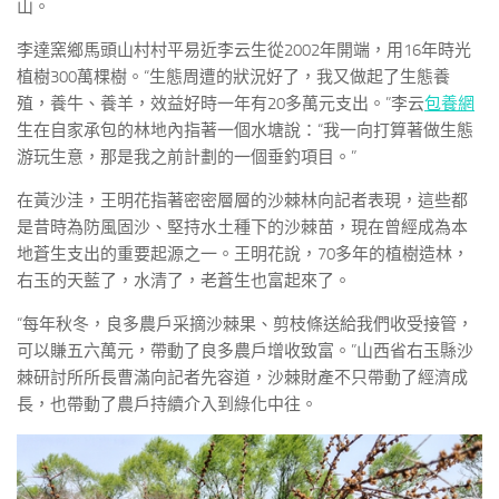
山。
李達窯鄉馬頭山村村平易近李云生從2002年開端，用16年時光
植樹300萬棵樹。“生態周遭的狀況好了，我又做起了生態養
殖，養牛、養羊，效益好時一年有20多萬元支出。”李云
包養網
生在自家承包的林地內指著一個水塘說：“我一向打算著做生態
游玩生意，那是我之前計劃的一個垂釣項目。”
在黃沙洼，王明花指著密密層層的沙棘林向記者表現，這些都
是昔時為防風固沙、堅持水土種下的沙棘苗，現在曾經成為本
地蒼生支出的重要起源之一。王明花說，70多年的植樹造林，
右玉的天藍了，水清了，老蒼生也富起來了。
“每年秋冬，良多農戶采摘沙棘果、剪枝條送給我們收受接管，
可以賺五六萬元，帶動了良多農戶增收致富。”山西省右玉縣沙
棘研討所所長曹滿向記者先容道，沙棘財產不只帶動了經濟成
長，也帶動了農戶持續介入到綠化中往。