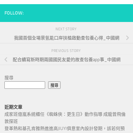
FOLLOW:
NEXT STORY
我國首個全場景氫能口岸扶植啟動查包養心得_中國網
PREVIOUS STORY
配合續寫新時期兩國國民友愛的故查包養app事_中國網
搜尋
搜尋
近期文章
成家班億嵐系統櫃任《蜘蛛俠：更生日》動作指導 成龍曾飛倫
敦探班
登革熱和基孔肯雅熱進進高JIUYI俱意室內設計發期，該若何預