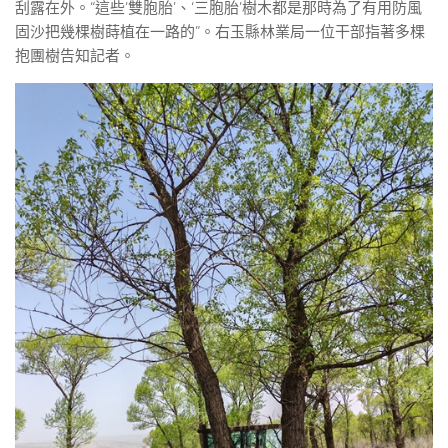
刮露在外。“這些‘雙胞胎’、‘三胞胎’樹木都是那時為了有用防風
固沙把幾棵樹蒔植在一路的”。右玉縣林業局一位干部指著多棵
抱團樹告知記者。