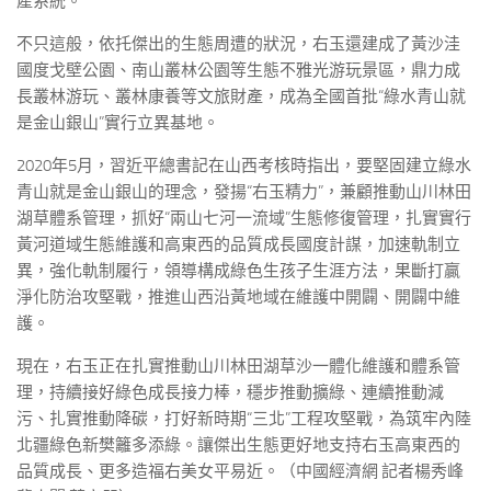
產系統。
不只這般，依托傑出的生態周遭的狀況，右玉還建成了黃沙洼
國度戈壁公園、南山叢林公園等生態不雅光游玩景區，鼎力成
長叢林游玩、叢林康養等文旅財產，成為全國首批“綠水青山就
是金山銀山”實行立異基地。
2020年5月，習近平總書記在山西考核時指出，要堅固建立綠水
青山就是金山銀山的理念，發揚“右玉精力”，兼顧推動山川林田
湖草體系管理，抓好“兩山七河一流域”生態修復管理，扎實實行
黃河道域生態維護和高東西的品質成長國度計謀，加速軌制立
異，強化軌制履行，領導構成綠色生孩子生涯方法，果斷打贏
淨化防治攻堅戰，推進山西沿黃地域在維護中開闢、開闢中維
護。
現在，右玉正在扎實推動山川林田湖草沙一體化維護和體系管
理，持續接好綠色成長接力棒，穩步推動擴綠、連續推動減
污、扎實推動降碳，打好新時期“三北”工程攻堅戰，為筑牢內陸
北疆綠色新樊籬多添綠。讓傑出生態更好地支持右玉高東西的
品質成長、更多造福右美女平易近。（中國經濟網 記者楊秀峰