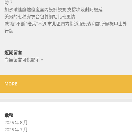
防？
加沙球迷廢墟億嵐室內設計觀賽 支撐埃及對阿根廷
美男的七種穿衣台包養網站比較風情
戰“疫”不斷 “老兵”不退 市北區四方街道服役森和診所健檢甲士外
行動
近期留言
尚無留言可供顯示。
MORE
彙整
2026 年 8 月
2026 年 7 月