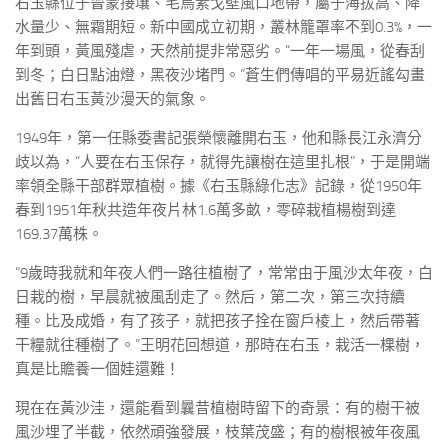
右玉縣位于晉蒙接壤、毛烏素戈壁風口地帶，屬于海拔高、降
水量少、無霜期短。新中國成立初期，叢林籠罩率不到0.3%，一
年到頭，黃風殘虐，天然前提非常惡劣。“一年一場風，從春刮
到冬；白日點油燈，黑夜沙堵門。”蒼生們傳唱的平易近謠勾畫
出舊日右玉黃沙漫天的氣象。
1949年，第一任縣委書記張榮懷離開右玉，他和縣長江永濟分
歧以為，“人要在右玉保存，就得先讓樹在這里扎根”，于是開端
率領全縣干部群眾植樹。據《右玉縣綠化志》記錄，從1950年
春到1951年秋共造年夜片林1.6萬多畝，零碎栽植楊樹到達
169.37萬株。
“9歲時我就和年夜人們一路往植樹了，常常由于風沙太年夜，白
日栽的樹，早晨就被風刮走了。然后，第二次，第三次持續
種。比及成婚，有了孩子，就把孩子拴在窗戶棱上，然后帶著
干糧就往種樹了。”王明花回想道，那時在右玉，栽活一棵樹，
真是比贍養一個娃還難！
現在在黃沙洼，還能看到曩昔植樹時留下的奇景：有的樹干被
風沙埋了半截，依然頑強發展，枝葉茂盛；有的樹根被年夜風