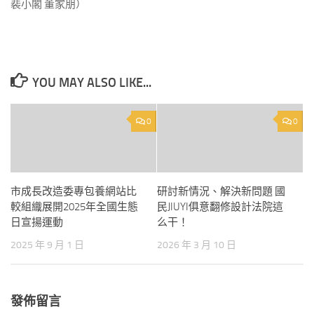
裴小閣 董家朋）
YOU MAY ALSO LIKE...
0
0
市成長改造委專包養網站比
研討新情況、解決新問題 國
較組織展開2025年全國生態
民JIUYI俱意翻修設計法院這
日宣揚運動
么干！
2025 年 9 月 1 日
2026 年 3 月 10 日
發佈留言