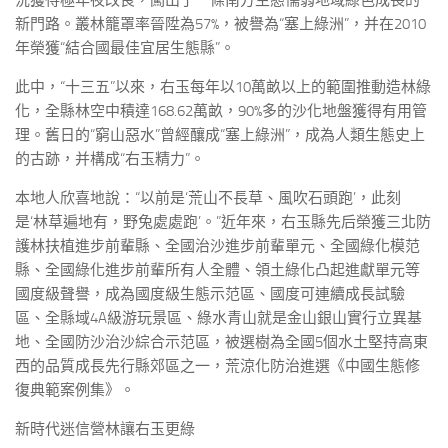
況獲得極年夜改良，闖出了一條南方生態懦弱地域綠色成長的
新門路。叢林籠罩率晉陞為57%，被譽為“塞上綠洲”，并在2010
年榮獲“結合國最佳宜居生態縣”。
此中，“十三五”以來，右玉每年以10萬畝以上的範圍推動造林綠
化，全縣林空中積達168.62萬畝，90%多的沙化地盤獲得有用管
理。舊日的“窮山惡水”曾經釀成“塞上綠洲”，成為人類生態史上
的古跡，并構成“右玉精力”。
本地人欣喜地說：“以前是‘荒山不長草、風吹石頭跑’，此刻
是‘林草遍地有，野兔處處跑’。”近年來，右玉縣先后榮獲三北防
護林扶植進步前輩縣、全國治沙進步前輩單元、全國綠化模范
縣、全國綠化進步前輩所有人全體、領土綠化凸起進獻單元等
國度級聲譽，成為國度級生態示范區、國度可連續成長試驗
區、全縣域4A級游玩景區、綠水青山就是金山銀山實行立異基
地、全國防沙治沙綜合示范區，被選樹為全國5個水土堅持高東
西的品質成長先行縣郊區之一，荒涼化防治進選《中國生態修
復典範案例集》。
新時代迷信營林讓右玉更綠