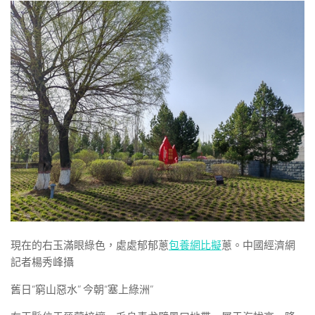
現在的右玉滿眼綠色，處處郁郁蔥
包養網比擬
蔥。中國經濟網
記者楊秀峰攝
舊日“窮山惡水” 今朝“塞上綠洲”