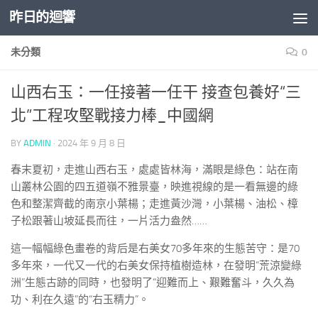
昨日的迴響
Skip to content
未分類
0
山西右玉：一任接著一任干 接查包養好“三
北”工程攻堅戰接力棒_中國網
BY
ADMIN
·
2024 年 9 月 8 日
春末夏初，走進山西右玉，處處皆林海，滿眼是綠色：站在南
山叢林公園的四五道嶺不雅景臺，映進視線的是一看無邊的綠
色和整潔齊截的南京小葉楊；走進黃沙灣，小葉楊、油松、樟
子松跟著山坡延長而往，一片活力盎然……
這一幅幅綠色畫卷的背后是右美女70多年來的生態苦守：是70
多年來，一代又一代的右美女保持植樹造林，在發明“荒涼變綠
洲”生態古跡的同時，也發明了“迎難而上、艱難奮斗，久久為
功、利在久遠”的“右玉精力”。