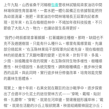
上午九點，山西省桑干河楊樹
包養
豐收林試驗局梁家油坊中間
林場保證性育苗基地，一套水肥一體化裝備正在依據智能把持
為幼苗澆灌、施肥。梁家油坊中間林場場長王廷軍向記者表
現，近年來，右玉在植樹造林中，不竭加年夜科技投進，不只
節儉了大批人力、物力，也讓幼苗生長得更好。
“我們小時辰都是拿著饃饃、扛著鐵鍬往種樹。那時，缺錢也不
克不及遴選樹苗，只能有什么種什么。哪里有風哪里栽，先讓
部分綠起來。”右玉縣林業局干部程軍向記者先容，現在植樹造
林的前提產生了天翻地覆的變更。近年來，針對干旱、多風、
少雨、扶植難度年夜的現實，右玉縣保持生物多樣性、樹種順
應性、林分穩固性、系統完整性，調劑樹種構造，進步林分東
西的品質。與此同時，實行退步林分修復改革，培育效能完整
的叢林生態體系。
現實上，幾十年前，右美女就在艱巨的治沙戰爭中，逐步探索
出了合適半沙化泥土的迷信營林方式——“穿靴、戴帽、貼封
條、扎腰帶”。“穿靴”，就是在河岸邊，營建雁翅形護岸林；“戴
帽”，就是在活動的沙丘上彀狀開溝，秧苗結繩壓條固定沙丘；