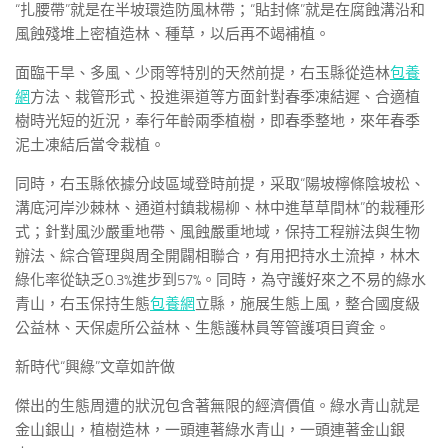
“扎腰帶”就是在半坡環造防風林帶；“貼封條”就是在腐蝕溝沿和
風蝕殘堆上密植造林、種草，以后再不竭補植。
面臨干旱、多風、少雨等特別的天然前提，右玉縣從造林
包養
網
方法、栽管形式、投進渠道等方面針對春季凍結遲、合適植
樹時光短的近況，奉行年齡兩季植樹，即春季整地，來年春季
泥土凍結后當令栽植。
同時，右玉縣依據分歧區域登時前提，采取“陽坡檸條陰坡松、
溝底河岸沙棘林、通道村鎮栽楊柳、林中進草草間林”的栽種形
式；針對風沙嚴重地帶、風蝕嚴重地域，保持工程辦法與生物
辦法、綜合管理與周全開闢相聯合，有用把持水土流掉，林木
綠化率從缺乏0.3%進步到57%。同時，為守護好來之不易的綠水
青山，右玉保持生態
包養網
立縣，施展生態上風，整合國度級
公益林、天保處所公益林、生態護林員等管護項目資金。
新時代“興綠”文章如許做
傑出的生態周遭的狀況包含著無限的經濟價值。綠水青山就是
金山銀山，植樹造林，一頭連著綠水青山，一頭連著金山銀