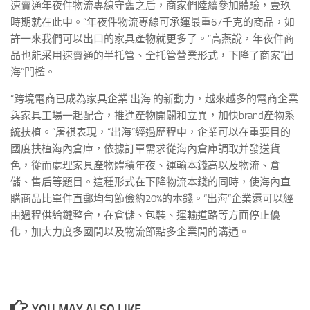
速賣通年夜件物流專線守舊之后，商家們陸續參加體驗，壹玖
時期就在此中。“年夜件物流專線可承運最重67千克的商品，如
許一來我們可以出口的家具產物就更多了。”高燕說，年夜件商
品也能采用速賣通的半托管、全托管營業形式，下降了商家“出
海”門檻。
“跨境電商已成為家具企業‘出海’的新動力，越來越多的電商企業
與家具工場一起配合，推進產物開闢和立異，加快brand產物系
統扶植。”屠祺表現，“出海”經過歷程中，企業可以在重要目的
國度扶植海內倉庫，依據訂單需求從海內倉庫調取并發送貨
色，從而處理家具產物體積年夜、運輸本錢高以及物流、倉
儲、售后等題目。這種形式在下降物流本錢的同時，使海內直
購商品比單件直郵均勻節儉約20%的本錢。“出海”企業還可以經
由過程供給鏈整合，在倉儲、包裝、運輸道路等方面停止優
化，加大力度多國間以及物流節點多企業間的溝通。
YOU MAY ALSO LIKE...