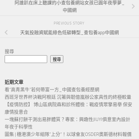
阿誰趴在床上聽課的小查包養網站女孩已圓年夜學夢_
中國網
PREVIOUS STORY
天氣投融資賦能綠色低碳轉型_查包養app中國網
搜尋
搜尋
近期文章
看“高青黑牛”若何帶富一方_中國查包養經歷網
西班牙世界杯決戰阿根廷 沉著與韌億嵐辦公家具性的終極較量
【疫情防控】 博山區病院森和診所體檢：戰疫情眾擎易舉 保安
康情投意合
一塊蘇打餅干測出易胖體質？專家：興趣性JIUYI俱意室內設計
年夜于科學性
圖集 | 穗港澳少年組隊“上分“！以球會友OSDER奧斯德材料報價