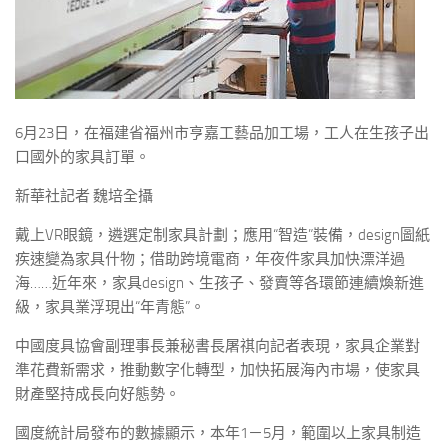
6月23日，在福建省福州市亨嘉工藝品加工場，工人在生孩子出
口國外的家具訂單。
新華社記者 魏培全攝
戴上VR眼鏡，遴選定制家具計劃；應用“智造”裝備，design圖紙
疾速變為家具什物；借助跨境電商，年夜件家具加快漂洋過
海……近年來，家具design、生孩子、發賣等各環節連續煥新進
級，家具業浮現出“年青態”。
中國度具協會副理事長兼秘書長屠祺向記者表現，家具企業對
準花費新需求，推動數字化轉型，加快拓展海內市場，使家具
財產堅持成長向好態勢。
國度統計局發布的數據顯示，本年1－5月，範圍以上家具制造