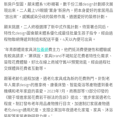
新房戶型圖，顛末體系10秒襯著，數千份三維design計劃順次展
現出來。二人戴上VR眼鏡“置身”新房內，把本身愛好的家居用品
“放出來”，感觸感染分歧的裝修作風，遴選愛好的裝修計劃。
顛末挑選，二人終極選擇了新中式作風計劃。待簽署合同后，
特性化design圖會顛末體系優化成最佳批量生孩子指令，經由過
程物聯網傳遞到制造和配送平臺，4天以內便可出貨。
“年青群體是家具消
包養網
費主力，他們抵消費便捷性和體驗感
有較高請求。”屠祺說，家具brand不竭知足花費者特性化需求、
晉陞花費體驗，好比在線上商城守舊AR預覽效能，經由過程社
交媒體與花費者互動等。
跟著老齡化過程加速，適老化家具成為新的花費熱門。針對老
年人需求design的推拿椅、康養床墊、智能衛浴等產物遭到養老
機構和老年家庭的喜愛。2023年7月，商務部等13部分印發的
《關于增進家居花費若干辦法的告訴》提出：“進步家居適老化
程度。制訂發布老年用品產物推行目次，加速制訂家居產物適
老化design通用尺度。支撐企業加年夜適老化家電、家具、沐浴
裝配等家居產物研發力度。”