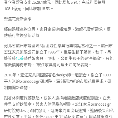
業企業營業支出2529.1億元，同比增加5.9%；完成利潤總額
108.1億元，同比增加18.5%。
聚焦花費新需求
經由過程產物立異，家具企業連續知足、激起花費新需求，讓
傳統行業煥發新活氣。
河北省霸州市是國際6個區域性家具行業特點基地之一。霸州市
宏江家具無限公司創立于1995年，重要生孩子藤椅、秋千、吊
籃等藤
包養
藝戶娘家具。“開初，公司生孩子的是‘亨衢貨’，只能
靠低價博得市場。”宏江家具總司理田江向記者說。
2016年，宏江家具與國際著名design師一起配合，樹立了1000
平方米的branddesign研討院，深刻研討新的市場花費需求，研
制開闢新產物。
跟著休閑度假游鼓起，很多人選擇離開飯店或度假別墅，在天
井里支起遮陽傘，與家人伴侶品茶暢聊。宏江家具branddesign
研討院的design師們發明，遮陽傘周圍沒有遮擋，遮陽後果和私
密性欠安。于是，他們design出“扭藤休閑涼亭”，用藤條編織成