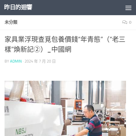
昨日的迴響
Skip to content
未分類
0
家具業浮現查覓包養價錢“年青態”（“老三
樣”煥新記②）_中國網
BY
ADMIN
·
2024 年 7 月 20 日