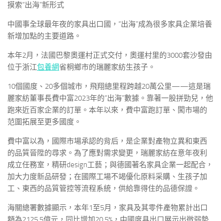
摸索“出海”新形式
中國事全球最年夜的家具出口國，“出海”成為很多家具企業培養
新增加點的主要道路。
本年2月，法國巴黎奧運村正式交付，奧運村里的3000套沙發由
位于浙江
包養網
省桐鄉市的瑞麗家紡生孩子。
10個國度、20多個城市，飛翔總里程跨越20萬公里——這是瑞
麗家紡董事長費中富2023年的“出海”數據。靠著一股拼勁兒，他
跑來近百家企業的訂單。本年以來，費中富跑訂單、闖市場的
范圍拓展至更多國度。
費中富以為，國際市場承認的背后，是企業對產物立異和東西
的品質晉陞的尋求。為了應對需求變更，瑞麗家紡在意年夜利
成立任務室，精研design工藝；與德國著名家具企業一起配合，
加大力度新品研發；在國際工場不竭優化原料采購、生孩子加
工、東西的品質管控等流程系統，供給靠得住的品德保證。
海關總署數據顯示，本年1至5月，家具及其零件產物累計出口
額為2125.5億元，同比增加20.5%，中國度具出口展示出微弱勢