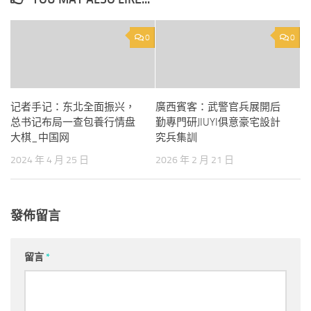
0
0
记者手记：东北全面振兴，
廣西賓客：武警官兵展開后
总书记布局一查包養行情盘
勤專門研JIUYI俱意豪宅設計
大棋_中国网
究兵集訓
2024 年 4 月 25 日
2026 年 2 月 21 日
發佈留言
留言
*