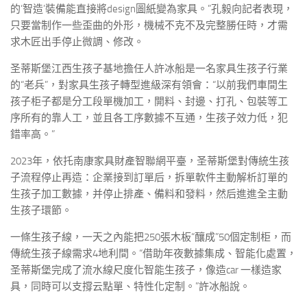
的‘智造’裝備能直接將design圖紙變為家具。”孔毅向記者表現，
只要當制作一些歪曲的外形，機械不克不及完整勝任時，才需
求木匠出手停止微調、修改。
圣蒂斯堡江西生孩子基地擔任人許冰船是一名家具生孩子行業
的“老兵”，對家具生孩子轉型進級深有領會：“以前我們車間生
孩子柜子都是分工段單機加工，開料、封邊、打孔、包裝等工
序所有的靠人工，並且各工序數據不互通，生孩子效力低，犯
錯率高。”
2023年，依托南康家具財產智聯網平臺，圣蒂斯堡對傳統生孩
子流程停止再造：企業接到訂單后，拆單軟件主動解析訂單的
生孩子加工數據，并停止排產、備料和發料，然后進進全主動
生孩子環節。
一條生孩子線，一天之內能把250張木板“釀成”50個定制柜，而
傳統生孩子線需求4地利間。“借助年夜數據集成、智能化處置，
圣蒂斯堡完成了流水線尺度化智能生孩子，像造car 一樣造家
具，同時可以支撐云點單、特性化定制。”許冰船說。