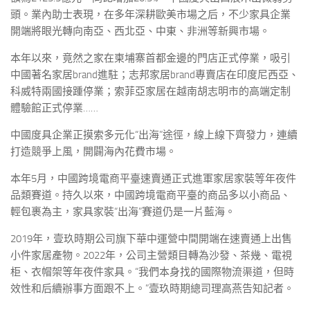
頭。業內助士表現，在多年深耕歐美市場之后，不少家具企業
開端將眼光轉向南亞、西北亞、中東、非洲等新興市場。
本年以來，竟然之家在柬埔寨首都金邊的門店正式停業，吸引
中國著名家居brand進駐；志邦家居brand專賣店在印度尼西亞、
科威特兩國接踵停業；索菲亞家居在越南胡志明市的高端定制
體驗館正式停業……
中國度具企業正摸索多元化“出海”途徑，線上線下齊發力，連續
打造競爭上風，開闢海內花費市場。
本年5月，中國跨境電商平臺速賣通正式進軍家居家裝等年夜件
品類賽道。持久以來，中國跨境電商平臺的商品多以小商品、
輕包裹為主，家具家裝“出海”賽道仍是一片藍海。
2019年，壹玖時期公司旗下華中運營中間開端在速賣通上出售
小件家居產物。2022年，公司主營類目轉為沙發、茶幾、電視
柜、衣帽架等年夜件家具。“我們本身找的國際物流渠道，但時
效性和后續辦事方面跟不上。”壹玖時期總司理高燕告知記者。