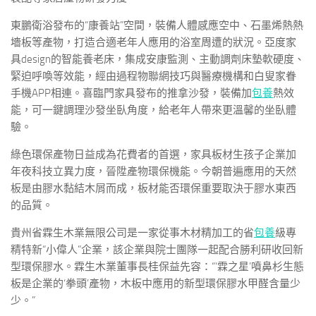
東鵬衛浴發布的“康養站”空間，裝備人體感應空中、石墨烯熱熱
墻板等產物，打造合適老年人應用的浴室周遭的狀況。亞度家
具design的智能養老床，集成安康監測、主動調劑床墊軟硬度、
緊迫呼喚等效能，經由過程物聯網技巧與醫療機構和白叟家眷
手機APP相連。喜臨門家具發布的推拿沙發，裝備加
包養
熱效
能，可一鍵調理沙發坐臥角度，給老年人帶來更溫馨的坐臥體
驗。
綠色環保產物日益成為花費者的首選，家具板材生孩子企業加
年夜科技立異力度，晉陞產物環保機能。今朝普遍應用的天然
板是由膠水黏結木屑而成，板材能否環保重要取決于膠水東西
的品質。
貴州省霖生木業無限公司是一家從事木材精加工的省
包養
級專
精特新“小偉人”企業，該企業與院士團隊一起配合勝利研收回新
型環保膠水。霖生木業董事長桂保益先容：“‘霖之星’噴鼻杉生態
板是企業的‘拳頭’產物，木板中應用的新型環保膠水甲醛含量少
少。”