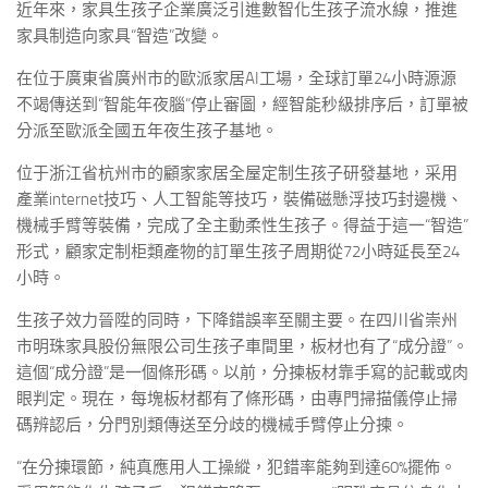
近年來，家具生孩子企業廣泛引進數智化生孩子流水線，推進
家具制造向家具“智造”改變。
在位于廣東省廣州市的歐派家居AI工場，全球訂單24小時源源
不竭傳送到“智能年夜腦”停止審圖，經智能秒級排序后，訂單被
分派至歐派全國五年夜生孩子基地。
位于浙江省杭州市的顧家家居全屋定制生孩子研發基地，采用
產業internet技巧、人工智能等技巧，裝備磁懸浮技巧封邊機、
機械手臂等裝備，完成了全主動柔性生孩子。得益于這一“智造”
形式，顧家定制柜類產物的訂單生孩子周期從72小時延長至24
小時。
生孩子效力晉陞的同時，下降錯誤率至關主要。在四川省崇州
市明珠家具股份無限公司生孩子車間里，板材也有了“成分證”。
這個“成分證”是一個條形碼。以前，分揀板材靠手寫的記載或肉
眼判定。現在，每塊板材都有了條形碼，由專門掃描儀停止掃
碼辨認后，分門別類傳送至分歧的機械手臂停止分揀。
“在分揀環節，純真應用人工操縱，犯錯率能夠到達60%擺佈。