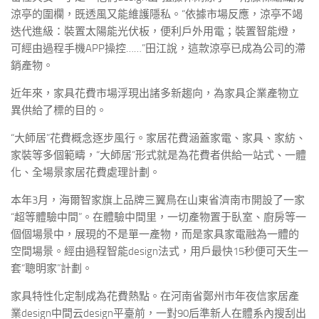
涼亭的圍欄，既透風又能維護隱私。“依據市場反應，涼亭不竭
迭代進級：裝置太陽能光伏板，便利戶外用電；裝置智能燈，
可經由過程手機APP操控……”田江說，這款涼亭已成為公司的滯
銷產物。
近年來，家具花費市場浮現出諸多新趨向，為家具企業產物立
異供給了標的目的。
“大師居”花費概念逐步風行。家居花費涵蓋家電、家具、家紡、
家裝等多個範疇，“大師居”形式就是為花費者供給一站式、一體
化、全場景家居花費處理計劃。
本年3月，海爾智家旗上品牌三翼鳥在山東省濟南市開設了一家
“超等體驗中間”。在體驗中間里，一切產物置于臥室、廚房等一
個個場景中，展現的不是單一產物，而是家具家電融為一體的
空間場景。經由過程智能design法式，用戶最快15秒便可天生一
套“聰明家”計劃。
家具特性化定制成為花費熱點。在河南省鄭州市年夜信家居產
業design中間云design平臺前，一對90后準新人在體系內搜刮出