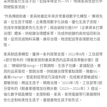
采用智能化生孩子后，犯錯率降至3%—5%。”明珠家具信息化中
間總監張浩說。
“作為傳統財產，家具財產近年來非常重視數字化轉型。”屠祺先
容，在生孩子環節，企業應用數字化扶植，優化生孩子流程，
完成年夜範圍柔性化生孩子；經由過程引進ERP（企業資本打算
治理）體系、供給鏈治理體系等，完成供給鏈的高效協同和治
理，從而完成物料采購、庫存治理、物流配送等各環節效力晉
陞。
家具制造業轉型，獲得一系列政策支撐。2022年8月，工信部等
4部分發布的《推動家居財產高東西的品質成長舉動計劃》提
出：“繚繞研發design、打算調劑、生孩子功課、倉儲配送、東
西的品質管控、營銷治理、供給鏈治理等重點環節，推動5G、
產業internet、智能制造等技巧深度利用，完成需求靈敏感知、
靈敏供給、精益生孩子、精緻治理。”2023年7月，工信部等3部
分發布的《輕產業穩增加任務計劃（2023—2024年）》提出，
強化數字賦能轉型，支撐制鞋、家具、家用電器等行業展開特
性化定制和柔性生孩子，重塑產物生孩子新形式。