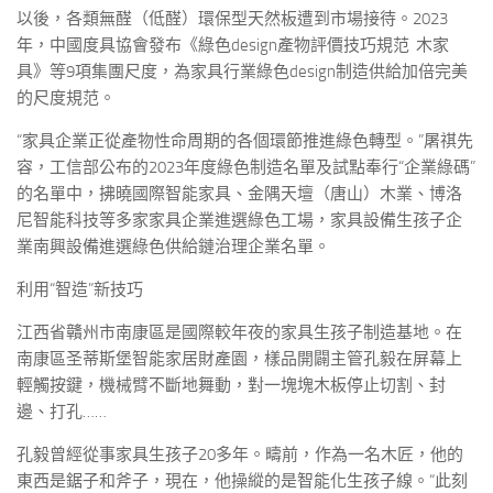
以後，各類無醛（低醛）環保型天然板遭到市場接待。2023
年，中國度具協會發布《綠色design產物評價技巧規范 木家
具》等9項集團尺度，為家具行業綠色design制造供給加倍完美
的尺度規范。
“家具企業正從產物性命周期的各個環節推進綠色轉型。”屠祺先
容，工信部公布的2023年度綠色制造名單及試點奉行“企業綠碼”
的名單中，拂曉國際智能家具、金隅天壇（唐山）木業、博洛
尼智能科技等多家家具企業進選綠色工場，家具設備生孩子企
業南興設備進選綠色供給鏈治理企業名單。
利用“智造”新技巧
江西省贛州市南康區是國際較年夜的家具生孩子制造基地。在
南康區圣蒂斯堡智能家居財產園，樣品開闢主管孔毅在屏幕上
輕觸按鍵，機械臂不斷地舞動，對一塊塊木板停止切割、封
邊、打孔……
孔毅曾經從事家具生孩子20多年。疇前，作為一名木匠，他的
東西是鋸子和斧子，現在，他操縱的是智能化生孩子線。“此刻