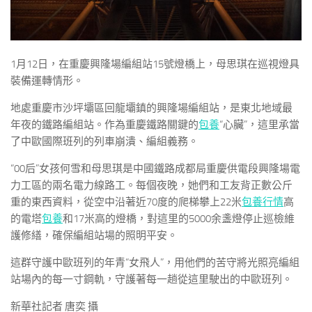
1月12日，在重慶興隆場編組站15號燈橋上，母思琪在巡視燈具
裝備運轉情形。
地處重慶市沙坪壩區回龍壩鎮的興隆場編組站，是東北地域最
年夜的鐵路編組站。作為重慶鐵路關鍵的
包養
“心臟”，這里承當
了中歐國際班列的列車崩潰、編組義務。
“00后”女孩何雪和母思琪是中國鐵路成都局重慶供電段興隆場電
力工區的兩名電力線路工。每個夜晚，她們和工友背正數公斤
重的東西資料，從空中沿著近70度的爬梯攀上22米
包養行情
高
的電塔
包養
和17米高的燈橋，對這里的5000余盞燈停止巡檢維
護修繕，確保編組站場的照明平安。
這群守護中歐班列的年青“女飛人”，用他們的苦守將光照亮編組
站場內的每一寸鋼軌，守護著每一趟從這里駛出的中歐班列。
新華社記者 唐奕 攝