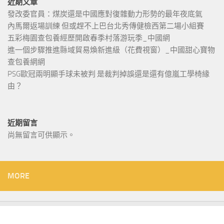
近期文章
發改委官員：煤炭還是中國應對復雜動力形勢的最年夜底氣
內馬爾返場訓練 但或趕不上巴台北秀傳健檢西第二場小組賽
五彩梅園查包養經歷開啟春季村落游玩季_中國網
進一個步驟推進縣域貿易煥新進級（花費視窗）_中國甜心寶物
查包養網網
PSG歐冠兩明顯手球未被判 是裁判掉誤還是還有億嵐工學椅緣
由？
近期留言
尚無留言可供顯示。
MORE