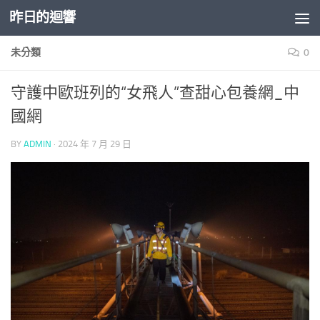
昨日的迴響
Skip to content
未分類
0
守護中歐班列的“女飛人”查甜心包養網_中
國網
BY
ADMIN
·
2024 年 7 月 29 日