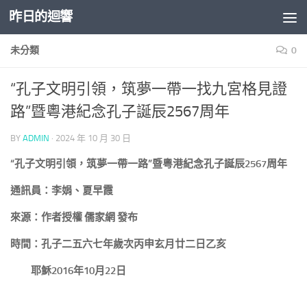
昨日的迴響
Skip to content
未分類
0
“孔子文明引領，筑夢一帶一找九宮格見證
路”暨粵港紀念孔子誕辰2567周年
BY
ADMIN
·
2024 年 10 月 30 日
“孔子文明引領，筑夢一帶一路”暨粵港紀念孔子誕辰2567周年
通訊員：李娟、夏早霞
來源：作者授權 儒家網 發布
時間：孔子二五六七年歲次丙申玄月廿二日乙亥
耶穌2016年10月22日