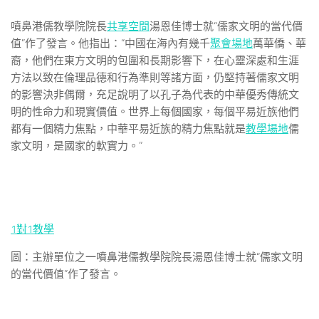
噴鼻港儒教學院院長
共享空間
湯恩佳博士就“儒家文明的當代價
值”作了發言。他指出：“中國在海內有幾千
聚會場地
萬華僑、華
裔，他們在東方文明的包圍和長期影響下，在心靈深處和生涯
方法以致在倫理品德和行為準則等諸方面，仍堅持著儒家文明
的影響決非偶爾，充足說明了以孔子為代表的中華優秀傳統文
明的性命力和現實價值。世界上每個國家，每個平易近族他們
都有一個精力焦點，中華平易近族的精力焦點就是
教學場地
儒
家文明，是國家的軟實力。”
1對1教學
圖：主辦單位之一噴鼻港儒教學院院長湯恩佳博士就“儒家文明
的當代價值”作了發言。