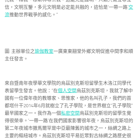
信，文明互鑒，多元文明是必定能共融的，這恰是‘一帶一路’
交
流
推動世界戰爭的感化。”
圖: 主辦單位之
瑜伽教室
一廣東東翮堂外鄉文明促進中間李和順
主任發言。
來自暨南年夜學華文學院的烏茲別克斯坦留學生木洛江同學代
表留學生發言。他說：“在
個人空間
烏茲別克斯坦，我就了解中
國有一位偉年夜的教導家、思惟家，他的名叫孔子，我們的首
都塔什干2014年6月就樹立了孔子學院，是世界樹立“孔子學院”
最早國家之一。我作為一個
私密空間
烏茲別克斯坦的留學生覺
得很榮幸。‘一帶一路’在我們國家影響很年夜，烏茲別克斯坦的
第二年夜城市撒馬爾罕是中亞最陳舊的城市之一，絲綢之路上
主要的樞紐城市。烏茲別克斯坦平易近眾對古絲綢之路歷史很