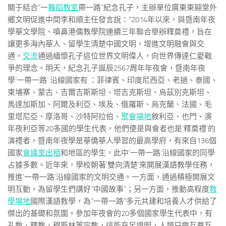
關于結合“一
舞蹈教室
帶一路”紀念孔子，主辦單位廣東東翮堂外
鄉文明促進中間李和順主任發言說：“2014年以來，與暨南年夜
學華文學院、噴鼻港儒教學院連續三年聯合舉辦釋奠禮，旨在
讓更多海內華人、留學生清楚中國文明，增進文明融會與交
通，
交流
通過緬懷孔子這位世界文明偉人，向世界傳達仁愛戰
爭的理念。明天，紀念孔子誕辰2567周年年夜會，暨南年夜
學‘一帶一路’ 沿線國家有 ：菲律賓、印度尼西亞、老撾、泰國、
柬埔寨、蒙古、吉爾吉斯斯坦、塔吉克斯坦、烏茲別克斯坦、
馬達加斯加、阿爾及利亞、埃及、俄羅斯、烏克蘭、法國、毛
里塔尼亞、摩洛哥、沙特阿拉伯、
聚會場地
敘利亞、也門、澳
年夜利亞等20多國的學生代表，他們便是與會者也是‘釋奠禮’的
演禮者。暨南年夜學是華僑華人學習的最高學府，有來自136個
國家
會議室出租
和地區的學生，此中‘一帶一路’沿線國家的同學
占據多數。近年來，學校朝著‘雙向清楚’來開展漢語教學任務，
推進‘一帶一路’沿線國家的文明交通。一方面，通過積極開展文
明互動，為留學生們講好“中國故事”；另一方面，推動高程度
教
學場地
國際漢語教學，為“一帶一路”多元共建和培養人才供給了
傑出的基礎和氛圍。參加年夜會的20多個國家學生代表中，有
孔教、釋教、穆斯林等宗教，這能充足證明，人類只需互尊互