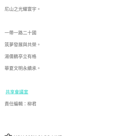
尼山之光耀寰宇。
一帶一路二十國
筑夢發展與共榮。
湯儒鶴亭立有格
華夏文明永續承。
共享會議室
責任編輯：柳君