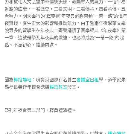
力和教化人文弘揚中華傳統美德、激勵眾人的氣力。一個平易
近族的盛衰，一看歷史，二看文明，三看傳承，四看承傳，五
看精力。明天舉行的“釋奠禮”年夜典必將帶動“一帶一路”的偉年
夜實踐，產生宏大的影響和推動氣力。由于暨南年夜學華文學
院眾多的留學生在年夜典上齊聲誦讀了國學經典《年夜學》第
一章，這就是祭孔年夜典的啟迪，也必將成為“一帶一路”的起
點。不忘初心，繼續前進。
圖為
舞蹈場地
：噴鼻港國際有名養生
會議室出租
學、道學家朱
鶴亭長老作年夜會總結
舞蹈教室
發言。
祭孔年夜會第二部門，釋奠禮演禮。
八十余名海內留學生身穿明代釋奠禮服裝，以獻官、
講座場地