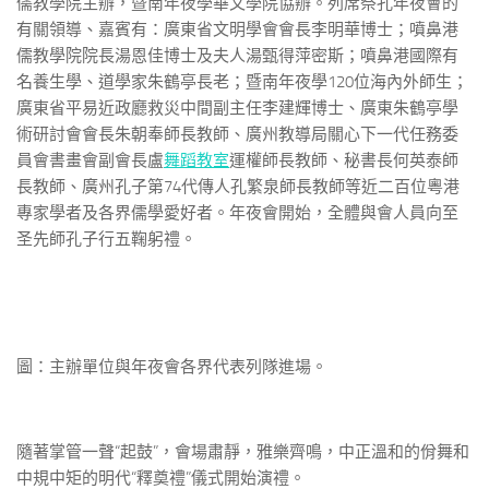
儒教學院主辦，暨南年夜學華文學院協辦。列席祭孔年夜會的
有關領導、嘉賓有：廣東省文明學會會長李明華博士；噴鼻港
儒教學院院長湯恩佳博士及夫人湯甄得萍密斯；噴鼻港國際有
名養生學、道學家朱鶴亭長老；暨南年夜學120位海內外師生；
廣東省平易近政廳救災中間副主任李建輝博士、廣東朱鶴亭學
術研討會會長朱朝奉師長教師、廣州教導局關心下一代任務委
員會書畫會副會長盧
舞蹈教室
運權師長教師、秘書長何英泰師
長教師、廣州孔子第74代傳人孔繁泉師長教師等近二百位粵港
專家學者及各界儒學愛好者。年夜會開始，全體與會人員向至
圣先師孔子行五鞠躬禮。
圖：主辦單位與年夜會各界代表列隊進場。
隨著掌管一聲“起鼓”，會場肅靜，雅樂齊鳴，中正溫和的佾舞和
中規中矩的明代“釋奠禮”儀式開始演禮。