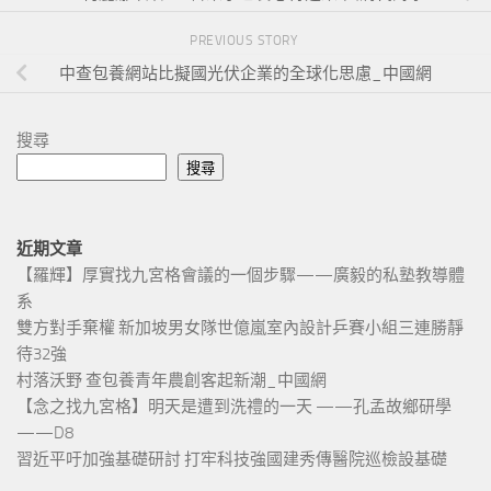
PREVIOUS STORY
中查包養網站比擬國光伏企業的全球化思慮_中國網
搜尋
搜尋
近期文章
【羅輝】厚實找九宮格會議的一個步驟——廣毅的私塾教導體
系
雙方對手棄權 新加坡男女隊世億嵐室內設計乒賽小組三連勝靜
待32強
村落沃野 查包養青年農創客起新潮_中國網
【念之找九宮格】明天是遭到洗禮的一天 ——孔孟故鄉研學
——D8
習近平吁加強基礎研討 打牢科技強國建秀傳醫院巡檢設基礎