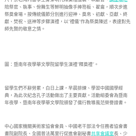
陪祭官、執事、佾舞生等鮮明抽像手捧笏板、翟龠，順次步進
祭奠會場。按傳統儀節分別進行迎神、奠帛、初獻、亞獻、終
獻、焚祝、送神等步驟演禮，以“禮儀”作為祭奠陳述，表達對先
師先賢的敬意之情。
圖：暨南年夜學華文學院留學生演禮“釋奠禮”。
留學生們不辭勞累，白日上課，早晨排練、學習中國國學經
典，為此次紀念孔子活動做出了主要貢獻。活動組委會為暨南
年夜學、暨南年夜學華文學院頒發了儒行教導風范榮譽證書。
中心國家機關美術家協會會員、中國老干部法令任務者協會書
畫院副院長、全國普法萬里行促進會副秘書
共享會議室
長、少