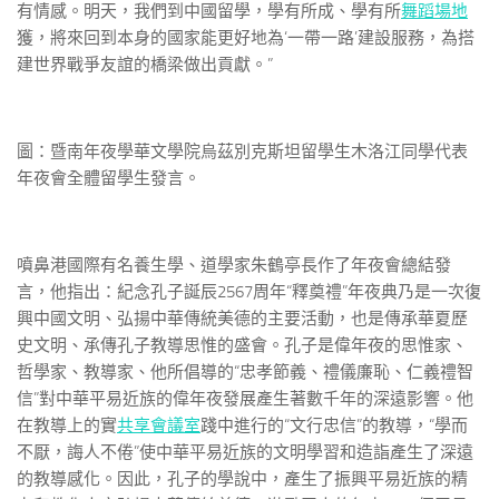
有情感。明天，我們到中國留學，學有所成、學有所
舞蹈場地
獲，將來回到本身的國家能更好地為‘一帶一路’建設服務，為搭
建世界戰爭友誼的橋梁做出貢獻。”
圖：暨南年夜學華文學院烏茲別克斯坦留學生木洛江同學代表
年夜會全體留學生發言。
噴鼻港國際有名養生學、道學家朱鶴亭長作了年夜會總結發
言，他指出：紀念孔子誕辰2567周年“釋奠禮”年夜典乃是一次復
興中國文明、弘揚中華傳統美德的主要活動，也是傳承華夏歷
史文明、承傳孔子教導思惟的盛會。孔子是偉年夜的思惟家、
哲學家、教導家、他所倡導的“忠孝節義、禮儀廉恥、仁義禮智
信”對中華平易近族的偉年夜發展產生著數千年的深遠影響。他
在教導上的實
共享會議室
踐中進行的“文行忠信”的教導，“學而
不厭，誨人不倦”使中華平易近族的文明學習和造詣產生了深遠
的教導感化。因此，孔子的學說中，產生了振興平易近族的精