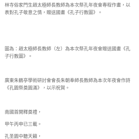
林寺俗家門生趙太極師長教師為本次祭孔年夜會專程作畫，以
表對孔子敬意之情，贈送國畫《孔子行教圖》。
圖為：趙太極師長教師（左）為本次祭孔年夜會贈送國畫《孔
子行教圖》。
廣東朱鶴亭學術研討會會長朱朝奉師長教師為本次年夜會作詩
《孔園祭奠圓滿》，以示祝賀。
南國首開釋奠禮，
甲午丙申已三載。
孔圣園中聽天籟，