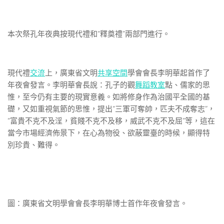
本次祭孔年夜典按現代禮和“釋奠禮”兩部門進行。
現代禮
交流
上，廣東省文明
共享空間
學會會長李明華起首作了
年夜會發言。李明華會長說：孔子的觀
舞蹈教室
點、儒家的思
惟，至今仍有主要的現實意義。如將修身作為治國平全國的基
礎，又如重視氣節的思惟，提出“三軍可奪帥，匹夫不成奪志”，
“富貴不克不及淫，貧賤不克不及移，威武不克不及屈”等，這在
當今市場經濟佈景下，在心為物役、欲蔽靈臺的時候，顯得特
別珍貴、難得。
圖：廣東省文明學會會長李明華博士首作年夜會發言。