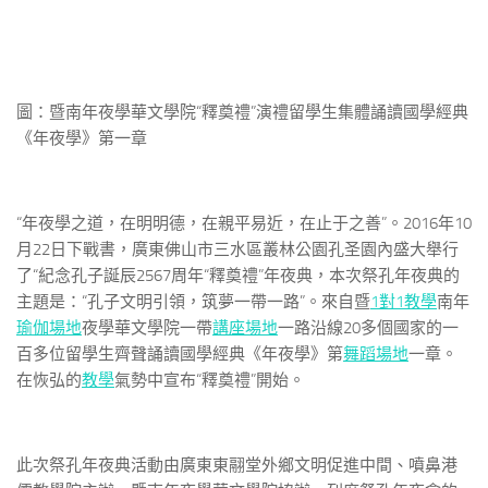
圖：暨南年夜學華文學院“釋奠禮”演禮留學生集體誦讀國學經典
《年夜學》第一章
“年夜學之道，在明明德，在親平易近，在止于之善”。2016年10
月22日下戰書，廣東佛山市三水區叢林公園孔圣園內盛大舉行
了“紀念孔子誕辰2567周年“釋奠禮”年夜典，本次祭孔年夜典的
主題是：“孔子文明引領，筑夢一帶一路”。來自暨
1對1教學
南年
瑜伽場地
夜學華文學院一帶
講座場地
一路沿線20多個國家的一
百多位留學生齊聲誦讀國學經典《年夜學》第
舞蹈場地
一章。
在恢弘的
教學
氣勢中宣布“釋奠禮”開始。
此次祭孔年夜典活動由廣東東翮堂外鄉文明促進中間、噴鼻港