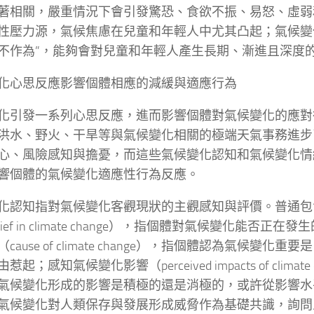
著相關，嚴重情況下會引發驚恐、食欲不振、易怒、虛弱
性壓力源，氣候焦慮在兒童和年輕人中尤其凸起；氣候變
不作為”，能夠會對兒童和年輕人產生長期、漸進且深度
化心思反應影響個體相應的減緩與適應行為
化引發一系列心思反應，進而影響個體對氣候變化的應對
洪水、野火、干旱等與氣候變化相關的極端天氣事務進步
心、風險感知與擔憂，而這些氣候變化認知和氣候變化情
響個體的氣候變化適應性行為反應。
化認知指對氣候變化客觀現狀的主觀感知與評價。普通包
lief in climate change），指個體對氣候變化能否正
cause of climate change），指個體認為氣候變化
起；感知氣候變化影響（perceived impacts of climate
氣候變化形成的影響是積極的還是消極的，或許從影響水
氣候變化對人類保存與發展形成威脅作為基礎共識，詢問