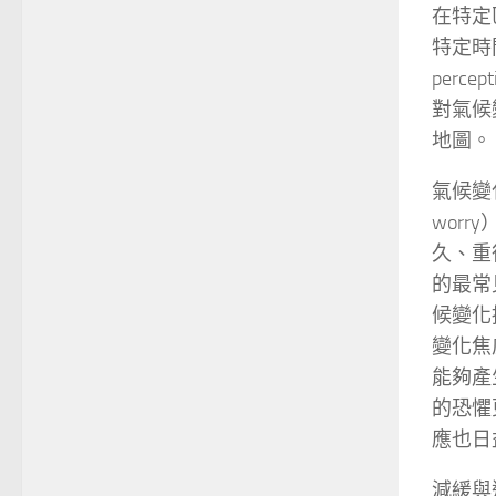
在特定
特定時
perc
對氣候
地圖。
氣候變
worr
久、重
的最常見
候變化
變化焦
能夠產
的恐懼
應也日
減緩與