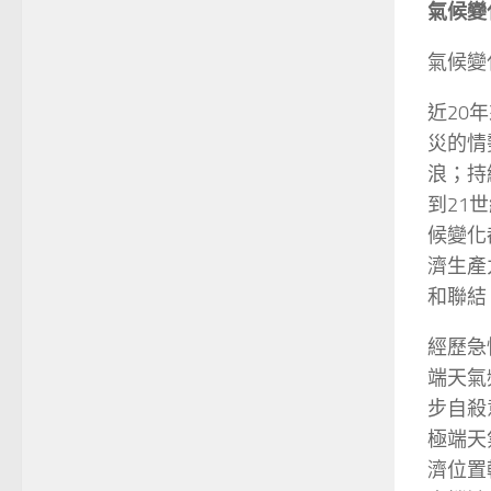
氣候變
氣候變
近20
災的情
浪；持
到21
候變化
濟生產
和聯結
經歷急
端天氣
步自殺
極端天
濟位置