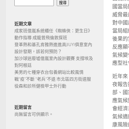
搜尋
國當局
威脅最
對中國
近期文章
當局組
成家班億嵐系統櫃任《蜘蛛俠：更生日》
動作指導 成龍曾飛倫敦探班
後果的
登革熱和基孔肯雅熱進進高JIUYI俱意室內
反應顯
設計發期，該若何預防？
氣候變
加沙球迷廢墟億嵐室內設計觀賽 支撐埃及
應型社
對阿根廷
美男的七種穿衣台包養網站比較風情
近年來
戰“疫”不斷 “老兵”不退 市北區四方街道服
夜報告
役森和診所健檢甲士外行動
部、國
應氣候
近期留言
會經濟
尚無留言可供顯示。
氣候適
康風險