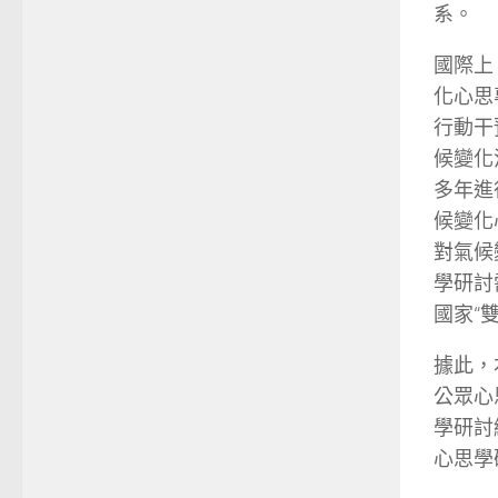
系。
國際上
化心思
行動干
候變化
多年進
候變化
對氣候
學研討
國家“
據此，
公眾心
學研討
心思學