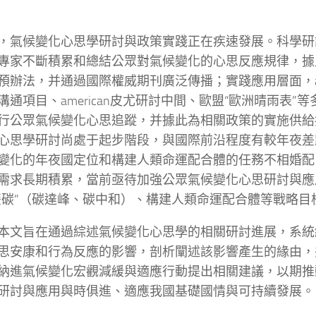
，氣候變化心思學研討與政策實踐正在疾速發展。科學研
專家不斷積累和總結公眾對氣候變化的心思反應規律，據
預辦法，并通過國際權威期刊廣泛傳播；實踐應用層面，ame
溝通項目、american皮尤研討中間、歐盟“歐洲晴雨表”
行公眾氣候變化心思追蹤，并據此為相關政策的實施供給
心思學研討尚處于起步階段，與國際前沿程度有較年夜差
變化的年夜國定位和構建人類命運配合體的任務不相婚配
需求長期積累，當前亟待加強公眾氣候變化心思研討與應
雙碳”（碳達峰、碳中和）、構建人類命運配合體等戰略目
本文旨在通過綜述氣候變化心思學的相關研討進展，系統
思安康和行為反應的影響，剖析闡述該影響產生的緣由，
納進氣候變化宏觀減緩與適應行動提出相關建議，以期推
研討與應用與時俱進、適應我國基礎國情與可持續發展。