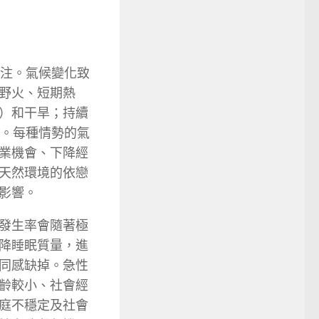
關注。氣候變化致
野火、短期熱
）和干旱；持續
升。每種情勢的氣
業機會、下降經
天然環境的依戀
影響。
發生率會隨著極
降睡眠質量，進
同感缺掉。急性
齡較小、社會經
庭不穩定及社會