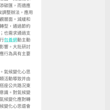
添碳匯，而適應
取調整辦法，應用
觀層面。減緩和
轉型，通過節約
；也需求通過支
行
包養網
動主動
影響。大批研討
應行為具有主要
。氣候變化心思
類活動導致并由
搭座公共路況東
意識。對氣候變
氣候變化應對轉
候變化心思還會