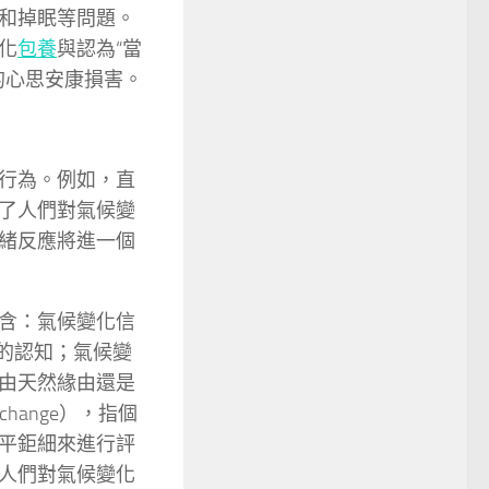
和掉眠等問題。
化
包養
與認為“當
的心思安康損害。
行為。例如，直
了人們對氣候變
緒反應將進一個
含：氣候變化信
在發生的認知；氣候變
重要是由天然緣由還是
 change），指個
平鉅細來進行評
人們對氣候變化