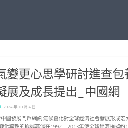
氣變更心思學研討進查包
擬展及成長提出_中國網
N
·
2024 年 10 月 4 日
/中國發展門戶網訊 氣候變化對全球經濟社會發展形成宏
變化導致的極端高溫在1992—2013年使全球經濟損掉約