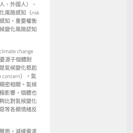
人、外國人）、
險感知（risk
的態度和感知，重要權衡
候變化風險認知
e change
變化擔憂源于個體耐
是氣候變化惹起
concern），氣
親密相關。氣候
極影響，個體也
夠比對氣候變化
惡等各類情緒反
層面。減緩需求