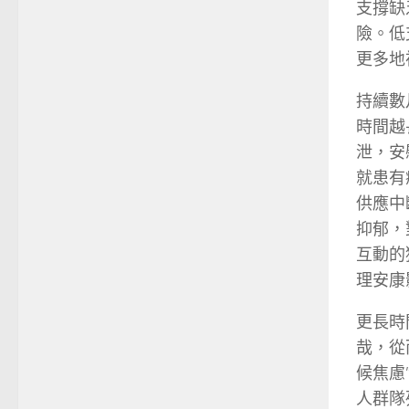
支撐缺
險。低
更多地
持續數
時間越
泄，安
就患有
供應中
抑郁，
互動的
理安康
更長時
哉，從
候焦慮”
人群隊