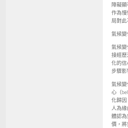
障礙顯
作為慢
局對此
氣候變
氣候變
接經歷
化的信
步驟影
氣候變
心（be
化歸因（
人為緣由惹
體認為
價，將