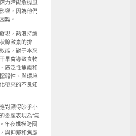
精力障礙危機風
影響，因為他們
困難。
發現，熱浪持續
狀腺激素的排
效能，對于本來
干旱會導致食物
、廣泛性焦慮和
懦弱性、與環境
化帶來的不良知
應對顯得眇乎小
的憂慮表現為“氣
ty）。年夜規模跨國
，與抑郁和焦慮