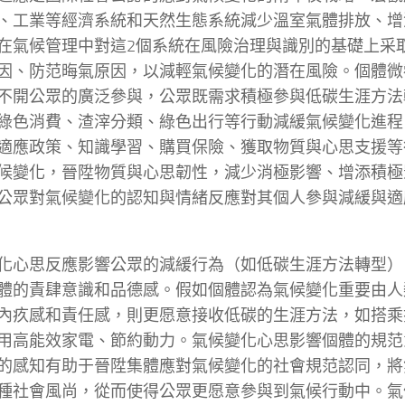
、工業等經濟系統和天然生態系統減少溫室氣體排放、增
在氣候管理中對這2個系統在風險治理與識別的基礎上采
因、防范晦氣原因，以減輕氣候變化的潛在風險。個體微
不開公眾的廣泛參與，公眾既需求積極參與低碳生涯方法
綠色消費、渣滓分類、綠色出行等行動減緩氣候變化進程
適應政策、知識學習、購買保險、獲取物質與心思支援等
候變化，晉陞物質與心思韌性，減少消極影響、增添積極
公眾對氣候變化的認知與情緒反應對其個人參與減緩與適
化心思反應影響公眾的減緩行為（如低碳生涯方法轉型）
體的責肆意識和品德感。假如個體認為氣候變化重要由人
內疚感和責任感，則更愿意接收低碳的生涯方法，如搭乘
用高能效家電、節約動力。氣候變化心思影響個體的規范
的感知有助于晉陞集體應對氣候變化的社會規范認同，將
種社會風尚，從而使得公眾更愿意參與到氣候行動中。氣