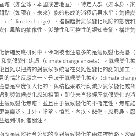
區域（如全球、本國或當地區）、特定人群（如本身、家
間點（如現在、未來）能夠形成的消極后果水平；氣候變化風
eption of climate change），指個體對氣候變化風險
變化風險的抽像性、災難性和可控性的認知表征，構建氣
化情緒反應研討中，今朝被關注最多的是氣候變化擔憂（climat
y）和氣候變化焦慮（climate change anxiety）。氣候
復且難以把持的對氣候系統潛在災難性變化的認知加工，
的情緒反應之一。分歧于氣候變化擔心（climate change 
擔憂是高度個人化的，與積極采取行動減少氣候變化威脅
慮則與氣候變化感知相關，即使未直接經歷氣候變化的消
生氣候變化焦慮，並且由于氣候變化的不確定性，焦慮能
更為廣泛。此外，盼望、憤怒、內疚、悲傷、感興趣、厭
益遭到研討者關注。
適應是國際社會公認的應對氣候變化的兩年夜戰略。宏觀