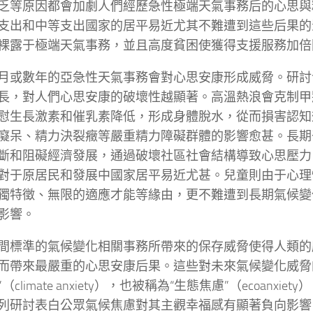
乏等原因都會加劇人們經歷急性極端天氣事務后的心思與
支出和中等支出國家的居平易近尤其不難遭到這些后果的
裸露于極端天氣事務，並且高度貧困使獲得支援服務加倍
月或數年的亞急性天氣事務會對心思安康形成威脅。研討
長，對人們心思安康的破壞性越顯著。高溫熱浪會克制甲
慰生長激素和催乳素降低，形成身體脫水，從而損害認知
癡呆、精力決裂癥等嚴重精力障礙群體的影響愈甚。長期
斷和阻礙經濟發展，通過破壞社區社會結構導致心思壓力
對于原居民和發展中國家居平易近尤甚。兒童則由于心理
獨特徵、無限的適應才能等緣由，更不難遭到長期氣候變
影響。
間標準的氣候變化相關事務所帶來的保存威脅使得人類的
而帶來最嚴重的心思安康后果。這些對未來氣候變化威脅
（climate anxiety），也被稱為“生態焦慮”（ecoanxie
列研討表白公眾氣候焦慮對其主觀幸福感有顯著負向影響