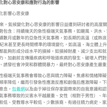
化對心思安康和應對行為的影響
化影響心思安康
年來，氣候變化對心思安康的影響日益遭到研討者的高度
勢包含：持續幾天的急性極端天氣事務，如颶風、洪水、
續數月或數年的亞急性天氣事務，如長期的高溫（或熱浪
世紀末甚至更長時間標準的環境變化，如高溫、海立體上
都能夠形成分歧水平的損掉，如損掉財產、減少支出和就
力、加劇前言傳播疾病和呼吸道疾病的發生、破壞人們對
、誘發社會沖突和群體間暴力，最終對心思安康產生嚴重
性極端天氣事務會導致心思與精力障礙。焦慮和情緒障礙
頻率降低，繼而引發急性應激反應和創傷后應激障礙，下
意念，
包養網
以及由于掉往保存家園帶來的自我意識和認
氣事務導致的災害水平越嚴重、女性（相對于男性）、年
較低、受教導水平較低、少數族裔、有過往精力病史、家