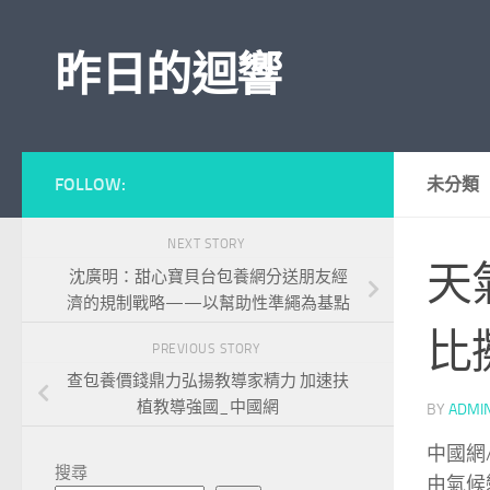
Skip to content
昨日的迴響
FOLLOW:
未分類
NEXT STORY
天
沈廣明：甜心寶貝台包養網分送朋友經
濟的規制戰略——以幫助性準繩為基點
比
PREVIOUS STORY
查包養價錢鼎力弘揚教導家精力 加速扶
植教導強國_中國網
BY
ADMI
中國網
搜尋
由氣候