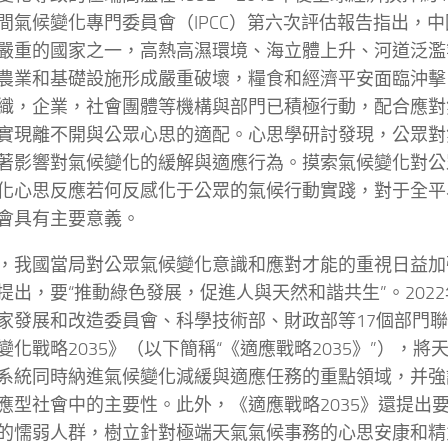
間氣候變化專門委員會（IPCC）第六次評估報告指出，
嚴重的國家之一，高熱高濕環境、海立體上升、河道泛濫
農業和基礎設施形成嚴重破壞，糧食和經濟平安面臨沖擊
織，企業，社會團體等機構與部門已積極行動，配合應對
實現離不開與公眾心思的適配。心思學研討發現，公眾對
著影響對氣候變化的緩解與適應行為。摸索氣候變化對公
化心思反應若何反感化于公眾的氣候行動實踐，對于全平
會具有主要意義。
，我國當局對公眾氣候變化意識和應對才能的重視日益加
提出，要“推動綠色發展，促進人與天然和諧共生”。202
家發展和改造委員會、科學技術部、財政部等17個部門
變化戰略2035》（以下簡稱“《適應戰略2035》”），
系統同時納進氣候變化減緩與適應任務的重點領域，并強
應型社會中的主要性。此外，《適應戰略2035》還提出
的懦弱人群，樹立針對極端天氣氣候事務的心思安康和精