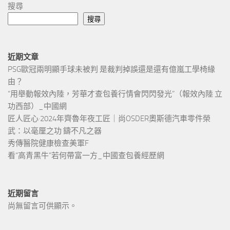
搜尋
搜尋
近期文章
PSG歐冠兩明顯手球未被判 是裁判掉誤還是還有億嵐工學椅緣
由？
“用舉動報效內陸，芳華才查包養行情會閃閃發光”（報效內陸 立
功西部）_中國網
匠人匠心·2024年齊魯年夜工匠｜尚OSDER奧斯德汽車零件榮
武：以毫厘之功 鑄不凡之器
秀傳醫院健康檢查美軍F
看“高青黑牛”若何帶富一方_中國查包養經歷網
近期留言
尚無留言可供顯示。