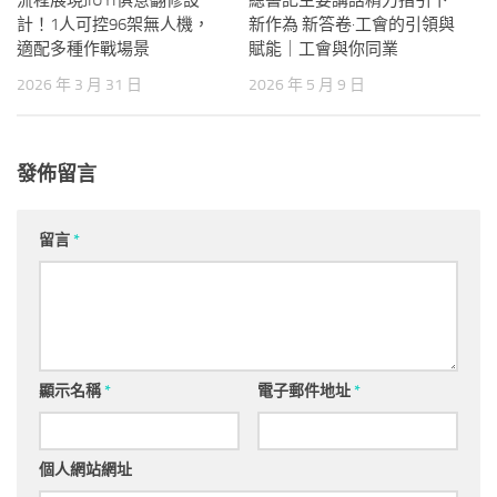
流程展現JIUYI俱意翻修設
總書記主要講話精力指引下
計！1人可控96架無人機，
新作為 新答卷·工會的引領與
適配多種作戰場景
賦能｜工會與你同業
2026 年 3 月 31 日
2026 年 5 月 9 日
發佈留言
留言
*
顯示名稱
*
電子郵件地址
*
個人網站網址