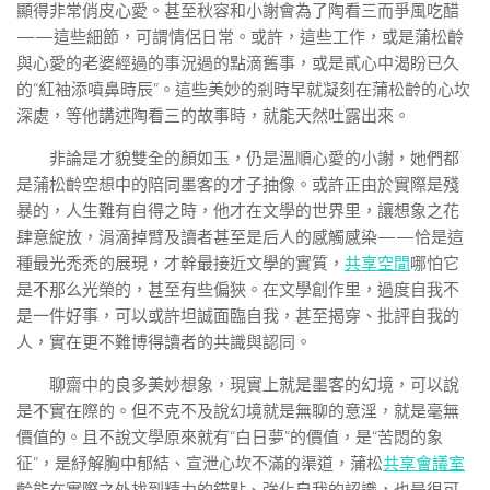
顯得非常俏皮心愛。甚至秋容和小謝會為了陶看三而爭風吃醋
——這些細節，可謂情侶日常。或許，這些工作，或是蒲松齡
與心愛的老婆經過的事況過的點滴舊事，或是貳心中渴盼已久
的“紅袖添噴鼻時辰”。這些美妙的剎時早就凝刻在蒲松齡的心坎
深處，等他講述陶看三的故事時，就能天然吐露出來。
非論是才貌雙全的顏如玉，仍是溫順心愛的小謝，她們都
是蒲松齡空想中的陪同墨客的才子抽像。或許正由於實際是殘
暴的，人生難有自得之時，他才在文學的世界里，讓想象之花
肆意綻放，涓滴掉臂及讀者甚至是后人的感觸感染——恰是這
種最光禿禿的展現，才幹最接近文學的實質，
共享空間
哪怕它
是不那么光榮的，甚至有些偏狹。在文學創作里，過度自我不
是一件好事，可以或許坦誠面臨自我，甚至揭穿、批評自我的
人，實在更不難博得讀者的共識與認同。
聊齋中的良多美妙想象，現實上就是墨客的幻境，可以說
是不實在際的。但不克不及說幻境就是無聊的意淫，就是毫無
價值的。且不說文學原來就有“白日夢”的價值，是“苦悶的象
征”，是紓解胸中郁結、宣泄心坎不滿的渠道，蒲松
共享會議室