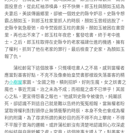
面投意合，從此紅袖添噴鼻，好不快樂。郎玉柱與顏如玉結為
夫妻后，美談傳遍鄉里，卻被一個姓史的縣令妒忌。史縣令想
霸占顏如玉，到郎玉柱家里抓人的時辰，顏如玉曾經逃脫了。
史縣令氣急廢弛，命令焚毀郎玉柱的書房，顏如玉被困在書齋
里，再也出不來了。郎玉柱年夜悲，奮發唸書，終于考中進
士。之后，郎玉柱取得在史縣令的老家福建仕進的機遇，擁有
了權利，抓到了他在老家的罪行，最后檢查了史家，為顏如玉
報了仇。
蒲松齡寫下這個故事，只慨嘆唸書人之不易，感到當權者
應當對墨客好點，不克不及像秦始皇焚書那樣毀失落墨客的精
力
小樹屋
家園。“全國之物，積則招妒，好則生魔，女之妖書之
魔也。事近荒誕，治之未為不成；而祖龍之虐不已慘乎！其居
心之私，更宜得怨毒之報也。”他感到史縣令被復仇，純屬該
死，卻認識不到這自己就是難以告終的冤冤相報，當無權者盼
望取得權利對對頭停止無情衝擊的時辰，本身不免也會成為權
利的附庸，為了尋求所謂的美妙目的而不得不向上攀爬，不得
不平服于宦海的邏輯。或許蒲松齡沒有清楚地認識到心坎深處
的糾結與自我牴觸之處。究竟，這個故事太誘人了，對墨客太