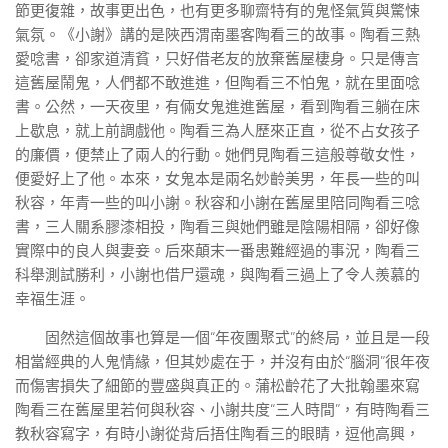
節更復雜，故事更出色，也有更多聊齋特有的鬼怪氣質與驚悚
氣氛。《小謝》講的是陜西渭南墨客陶看三的故事。陶看三熱
愛唸書，卻家道清貧，只好借老友的放棄舊屋棲身。只是傳言
這舊屋鬧鬼，人們都不敢進進，但陶看三不怕鬼，就在里面唸
書。公然，一天夜里，有倆女鬼進進舊屋，看到陶看三躺在床
上歇息，就上前調戲他。陶看三為人歷來正直，從不占女孩子
的廉價，便禁止了兩人的行動。她們見陶看三這般尊敬女性，
便愛好上了他。本來，女鬼本是兩名妙齡美男，年長一些的叫
秋容，年青一些的叫小謝。秋容和小謝在舊屋里陪同陶看三唸
書，三人關系膠漆相投，陶看三與她們雖是陰陽相隔，卻好像
實際中的良人與妻妾。后來顛末一番患難經過的事況，陶看三
科舉測試勝利，小謝也借尸還魂，與陶看三過上了令人羨慕的
幸福生涯。
固然這個故事也算是一個“年夜團聚式”的終局，並且是一段
相當經典的人鬼情緣，但其妙處在于，并沒有由於“腦洞”很年夜
而傷害損失了細節的豐盛與真正的。蒲松齡花了大批翰墨來寫
陶看三在舊屋里若何與秋容、小謝共度“三人時間”，有時陶看三
教秋容寫字，有時小謝從背后捂住陶看三的眼睛，逗他高興，