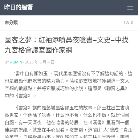
昨日的迴響
Skip to content
未分類
0
墨客之夢：紅袖添噴鼻夜唸書–文史–中找
九宮格會議室國作家網
BY
ADMIN
·
2025 年 3 月 4 日
“書中自有顏如玉”，現代墨客應當沒有不了解這句話的，這
也是鼓勵他們唸書的精力動力。蒲松齡靈敏地捕獲到這一文人
空想的敏感點，并將它釀成巧妙的小說，這即是《聊齋志異》
中的《書癡》。
《書癡》講的是彭城墨客郎玉柱的故事。郎玉柱出生書噴
鼻世家，但他除了唸書，什么也不會，什么也不做，就是個書
白癡。有一天深夜，他在唸書的時辰，在《漢書》里看到一個
佳麗的剪紙，就拿在手心里看。沒想到，這“紙片人”釀成了真正
的美男，自稱從書中來，就叫顏如玉。郎玉柱非常歡樂，兩情