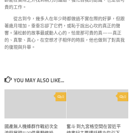
齡能在實際之外找到精力的錨點、強化自我的認識，也是很可
貴的工作。
從古到今，幾多人在年少時都做過不實在際的好夢，但跟
著歲月增加，垂垂忘卻了它們，或恥于說出心坎的真正的聲
響。蒲松齡的故事最感動人心的，恰是那可貴的真——真正
的、真摯、真心，在空想才子相伴的時辰，他也做到了對真我
的復現與升華。
YOU MAY ALSO LIKE...
0
0
國產無人機蜂群作戰初次全
奮斗·到九宮格空間在習近平