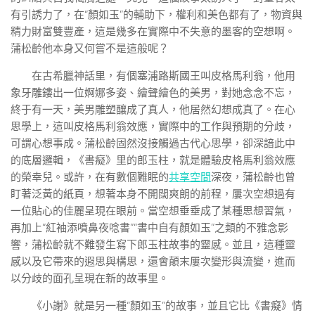
有引誘力了，在“顏如玉”的輔助下，權利和美色都有了，物資與
精力財富雙豐產，這是幾多在實際中不失意的墨客的空想啊。
蒲松齡他本身又何嘗不是這般呢？
在古希臘神話里，有個塞浦路斯國王叫皮格馬利翁，他用
象牙雕鏤出一位婀娜多姿、繪聲繪色的美男，對她念念不忘，
終于有一天，美男雕塑釀成了真人，他居然幻想成真了。在心
思學上，這叫皮格馬利翁效應，實際中的工作與預期的分歧，
可謂心想事成。蒲松齡固然沒接觸過古代心思學，卻深諳此中
的底層邏輯，《書癡》里的郎玉柱，就是體驗皮格馬利翁效應
的榮幸兒。或許，在有數個難眠的
共享空間
深夜，蒲松齡也曾
盯著泛黃的紙頁，想著本身不開闊爽朗的前程，屢次空想過有
一位貼心的佳麗呈現在眼前。當空想垂垂成了某種思想習氣，
再加上“紅袖添噴鼻夜唸書”“書中自有顏如玉”之類的不雅念影
響，蒲松齡就不難發生寫下郎玉柱故事的靈感。並且，這種靈
感以及它帶來的遐思與構思，還會顛末屢次變形與流變，進而
以分歧的面孔呈現在新的故事里。
《小謝》就是另一種“顏如玉”的故事，並且它比《書癡》情