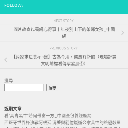
FOLLOW:
NEXT STORY
圖片故查包養網心得事丨年夜別山下的茶鄉女孩_中國
網
PREVIOUS STORY
【肖家求包養app鑫】古為今用，儒風有新韻（現場評論
·文明地標看傳承發展⑥）
搜尋
搜尋
近期文章
看“高青黑牛”若何帶富一方_中國查包養經歷網
西班牙世界杯決戰阿根廷 沉著與韌億嵐辦公家具性的終極較量