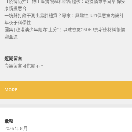
【疫情防控】 博山區病院森和診所體檢：戰疫情眾擎易舉 保安
康情投意合
一塊蘇打餅干測出易胖體質？專家：興趣性JIUYI俱意室內設計
年夜于科學性
圖集 | 穗港澳少年組隊“上分“！以球會友OSDER奧斯德材料報價
迎全運
近期留言
尚無留言可供顯示。
MORE
彙整
2026 年 8 月