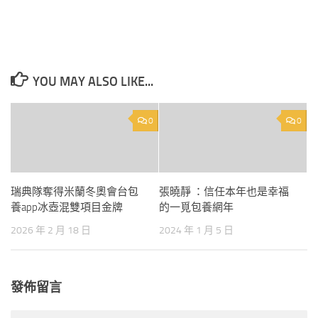
YOU MAY ALSO LIKE...
0
0
瑞典隊奪得米蘭冬奧會台包
張曉靜 ：信任本年也是幸福
養app冰壺混雙項目金牌
的一覓包養網年
2026 年 2 月 18 日
2024 年 1 月 5 日
發佈留言