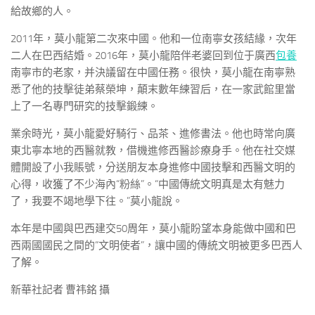
給故鄉的人。
2011年，莫小龍第二次來中國。他和一位南寧女孩結緣，次年
二人在巴西結婚。2016年，莫小龍陪伴老婆回到位于廣西
包養
南寧市的老家，并決議留在中國任務。很快，莫小龍在南寧熟
悉了他的技擊徒弟蔡榮坤，顛末數年練習后，在一家武館里當
上了一名專門研究的技擊鍛練。
業余時光，莫小龍愛好騎行、品茶、進修書法。他也時常向廣
東北寧本地的西醫就教，借機進修西醫診療身手。他在社交媒
體開設了小我賬號，分送朋友本身進修中國技擊和西醫文明的
心得，收獲了不少海內“粉絲”。“中國傳統文明真是太有魅力
了，我要不竭地學下往。”莫小龍說。
本年是中國與巴西建交50周年，莫小龍盼望本身能做中國和巴
西兩國國民之間的“文明使者”，讓中國的傳統文明被更多巴西人
了解。
新華社記者 曹祎銘 攝