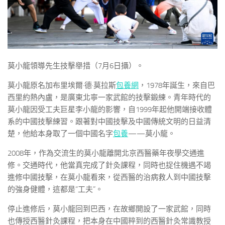
莫小龍領導先生技擊舉措（7月6日攝）。
莫小龍原名加布里埃爾·德·莫拉斯
包養網
，1978年誕生，來自巴
西里約熱內盧，是廣東北寧一家武館的技擊鍛練。青年時代的
莫小龍因受工夫巨星李小龍的影響，自1999年起他開端接收體
系的中國技擊練習。跟著對中國技擊及中國傳統文明的日益清
楚，他給本身取了一個中國名字
包養
——莫小龍。
2008年，作為交流生的莫小龍離開北京西醫藥年夜學交通進
修。交通時代，他當真完成了針灸課程，同時也捉住機遇不竭
進修中國技擊，在莫小龍看來，從西醫的治病救人到中國技擊
的強身健體，這都是“工夫”。
停止進修后，莫小龍回到巴西，在故鄉開設了一家武館，同時
也傳授西醫針灸課程，把本身在中國粹到的西醫針灸常識教授