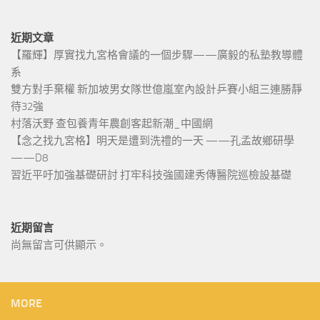
近期文章
【羅輝】厚實找九宮格會議的一個步驟——廣毅的私塾教導體
系
雙方對手棄權 新加坡男女隊世億嵐室內設計乒賽小組三連勝靜
待32強
村落沃野 查包養青年農創客起新潮_中國網
【念之找九宮格】明天是遭到洗禮的一天 ——孔孟故鄉研學
——D8
習近平吁加強基礎研討 打牢科技強國建秀傳醫院巡檢設基礎
近期留言
尚無留言可供顯示。
MORE