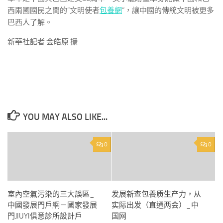
西兩國國民之間的“文明使者
包養網
”，讓中國的傳統文明被更多
巴西人了解。
新華社記者 金皓原 攝
YOU MAY ALSO LIKE...
0
0
室內空氣污染的三大誤區_
发展新查包養质生产力，从
中國發展門戶網－國家發展
实际出发（直通两会）_中
門JIUYI俱意診所設計戶
国网