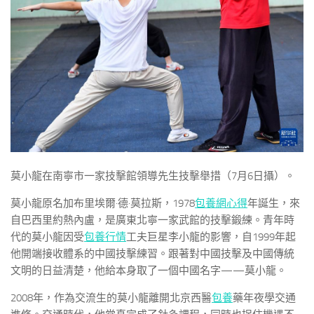
莫小龍在南寧市一家技擊館領導先生技擊舉措（7月6日攝）。
莫小龍原名加布里埃爾·德·莫拉斯，1978
包養網心得
年誕生，來
自巴西里約熱內盧，是廣東北寧一家武館的技擊鍛練。青年時
代的莫小龍因受
包養行情
工夫巨星李小龍的影響，自1999年起
他開端接收體系的中國技擊練習。跟著對中國技擊及中國傳統
文明的日益清楚，他給本身取了一個中國名字——莫小龍。
2008年，作為交流生的莫小龍離開北京西醫
包養
藥年夜學交通