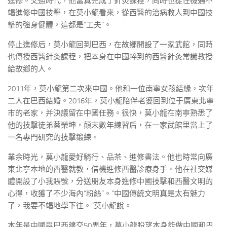
進修。交通時代，他當真完成了針灸課程，同時也捉住機遇不
竭進修中國技擊，在莫小龍看來，從西醫的治病救人到中國技
擊的強身健體，這都是“工夫”。
停止進修后，莫小龍回到巴西，在故鄉開設了一家武館，同時
也傳授西醫針灸課程，把本身在中國粹到的西醫針灸常識教授
給故鄉的人。
2011年，莫小龍第二次來中國。他和一位南寧女孩結緣，次年
二人在巴西結婚。2016年，莫小龍陪伴老婆回到位于廣東北寧
市的老家，并決議留在中國任務。很快，莫小龍在南寧熟悉了
他的技擊徒弟蔡榮坤，顛末數年練習后，在一家武館里當上了
一名專門研究的技擊鍛練。
業余時光，莫小龍愛好騎行、品茶、進修書法。他也時常向廣
東北寧本地的西醫就教，借機進修西醫診療身手。他在社交媒
體開設了小我賬號，分送朋友本身進修中國技擊和西醫文明的
心得，收獲了不少海內“粉絲”。“中國傳統文明真是太有魅力
了，我要不竭地學下往。”莫小龍說。
本年是中國與巴西建交50周年，莫小龍盼望本身能做中國和巴