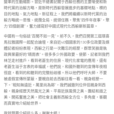
變革的生動縮影。習近平總書記關于西躲任務的主要唆使和新
時代黨的治躲方略，是新時代西躲發展進步的基礎地點、標的
目的地點、氣力地點。新征程上，我們將繼續以新時代黨的治
躲方略統一思惟、統攬全局、統領任務，聚焦“四件年夜事”，聚
力“四個創建”，奮力譜寫好中國式現代化西躲嶄新篇章。
中國有一句俗話“百聞不如一見”。前不久，我們召開第三屆環喜
馬拉雅國際一起配合論壇，來自近40個國家的130多位政要及媒
體記者紛紛表現，西躲之行是一次難忘的經歷，群眾笑臉是執
政興業最好的“晴雨表”。很多多少外國政要、使節、記者到我們
林芝走村進戶，看到老蒼生的住房、現代化家電的應用，還有
老蒼生溢于言表的幸福感，他們說，和國外聽到的宣傳年夜相
徑庭，看到的和聽到的完整紛歧樣。所以他們呼吁大師，不要
被虛假宣傳所蒙蔽，要親自前去西躲往看一看、親身經歷一
下。“相知無遠近，萬里尚為鄰”，我們誠邀列位伴侶親身到西
躲，親身經歷天然風光之美、平易近族風情之美、團結和諧之
美、開拓奮進之美，把社會主義新西躲全方位、多角度，客觀
而真實地介紹給世界。
我就簡要介紹這么多，謝謝大師！