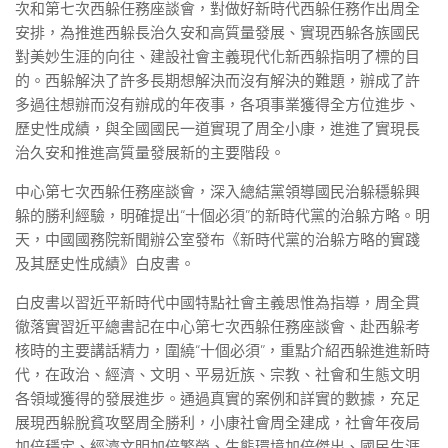
次和第七次西躲任務座談會，對做好新時代西躲任務作出周全
安排，為推進西躲長治久安和高質量發展、實現西躲各族國民
對美妙生涯的向往、建設社會主義現代化新西躲指明了標的目
的。西躲解決了許多長期想解決而沒有解決的難題，辦成了許
多過往想辦而沒有辦成的年夜事，各項事業獲得全方位進步、
歷史性成績，與全國國民一道實現了周全小康，進進了實現長
治久安和推進高質量發展新的主要階段。
中心第七次西躲任務座談會，深入總結黨領導國民治躲穩躲興
躲的勝利經驗，明確提出“十個必須”的新時代黨的治躲方略。明
天，中國國務院新聞辦公室發布《新時代黨的治躲方略的實踐
及其歷史性成績》白皮書。
白皮書以習近平新時代中國特點社會主義思惟為指導，周全貫
徹落實習近平總書記在中心第七次西躲任務座談會、赴西躲考
核時的主要講話精力，圍繞“十個必須”，重點介紹西躲進進新時
代，在政治、經濟、文明、平易近族、宗教、社會和生態文明
各領域獲得的發展進步。通過真實的案例和詳實的數據，充足
展現西躲脫貧攻堅周全勝利，小康社會周全建成，社會年夜局
加倍穩定、經濟文明加倍繁榮、生態環境加倍傑出、國民生涯