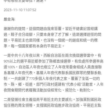
中有哪些主要舉措？謝謝。
2023-11-10 11:07:52
嚴金海:
謝謝你的提問，這個問題由我來答覆。習近平總書記曾經講
過，鞋子合分歧腳，只要本身穿了才了解，這是選擇途徑的問
題。平易近主也是同樣，也沒有一個統一的謎底和統一的標
準，每一個國家都有本身的平易近主。
一是中共十八年夜以來，西躲自治區在兩次換屆選舉當中，有
90%以上的選平易近都參加了縣鄉直接選舉，有些處所參選率高
達100%，自治區人年夜也樹立了人年夜常委會組成人員直接聯
系基層人年夜代表，基層人年夜代表聯系國民群眾的雙聯系軌
制，一共創建了770多個人年夜代表之家，覆蓋了全區一切的
市、縣、鄉、街道，部門行政村還建有“代表小組”活動室，人年
夜閉會期間代表履職活動加倍經常化、規范化、軌制化。
二是發揚社會主義協商平易近主的主要感化。加強黨對國民政
協任務的周全領導，支撐國民政協進步政治協商、平易近主監