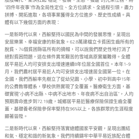
殷殷囑托，堅決扛起“穩定、發展、生態、強邊”的光榮任務，將
“四件年夜事”作為全局性定位、全方位請求、全過程引領，盡力
拼搏、開拓進取，各項事業獲得全方位進步、歷史性成績。具
體有以下幾個方面的表現：
一是新時代以來，西躲堅持以國民為中間的發展思惟，呈現出
安居樂業、幸福安康的新氣象。62.8萬建檔立卡貧困生齒所有的
脫貧、74個貧困縣區所有的摘帽，可以說我們歷史性地打消了
絕對貧困問題，這在條件異常艱苦的雪域高原實屬難得。全體
居平易近人均可安排支出增速連續8年位居全國首位。本年1-9
月，我們農村居平易近人均可安排支出增速居全國第一位。在
全國，我們西躲率先樹立了從幼兒園、小學、初中到高中15年
的公費教導體系，學校供熱實現了全覆蓋。醫療衛生方面，基
礎實現“小病不出縣、中病不出地市、年夜病不出自治區”，人均
預期壽命進步到72.19歲，城鄉居平易近醫療保險保證生齒全覆
蓋，基礎養老保險參保率堅持在96%以上，各族群眾的生涯程度
顯著晉陞。
二是新時代以來，西躲堅持落實總體國家平安觀，呈現出團結
和氣、穩定和諧的新氣象。我們持續鑄牢中華平易近族配合體