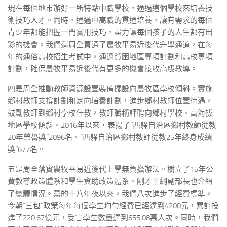
現在每個地市辦好一所特點中職學校，通過這個學校來培養技
術技巧人才。同時，通過中高職的貫通培養，讓有需求的每個
青少年都能把握一門實用技巧，盡力讓每個孩子的人生都有出
彩的機會。我們還周全買通了農牧平易近後代升學通道，在每
年的通俗高校招生考試中，通過貧困地區專項計劃和高校專項
計劃，確保農牧平易近後代有更多的機會接收高級教導。
四是周全推動教師資源設置裝備擺設向農牧區學校傾斜。實施
鄉村教師支撐計劃和定向培養計劃，進步鄉村教師位置待遇，
鼓勵教師到鄉村學校任教，教師職稱評聘向鄉村學校、高海拔
地區學校傾斜。2016年以來，表揚了“西躲自治區鄉村教師從教
20年榮譽獎”2096名、“西躲自治區鄉村教師從教25年終身成績
獎”677名。
五是周全落實農牧平易近後代上學無負擔辦法。樹立了15年公
費教導政策體系和學生資助政策體系。剛才王綱副部長也介紹
了總體情況。黨的十八年夜以來，我們八次進步了經費標準，
今朝“三包”政策每年每個學生均勻經費已經達到4200元，累計投
進了220.67億元，受害學生數量達到655.08萬人次。同時，我們