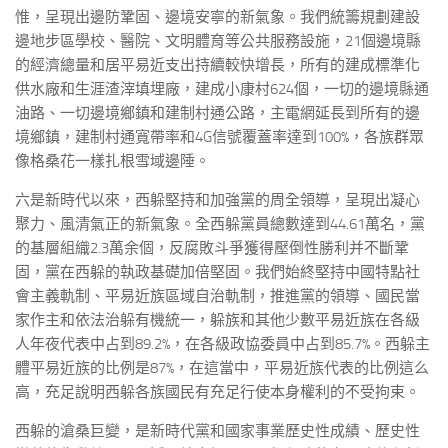
惟，呈現出邊防鞏固、邊境安寧的新氣象。我們統籌規劃建設
邊地步區學校、醫院、文明體育等公共服務設施，21個邊境縣
的經濟總量和居平易近支出持續較快增長，所有的建成標準化
供水廠和生涯渣滓填埋廠，建成小康村624個，一切的邊境縣通
油路、一切邊境鄉鎮和建制村通公路，主電網延長到所有的邊
境鄉鎮，建制村通寬帶率和4G信號覆蓋率達到100%，各族群眾
像格桑花一樣扎根雪域邊陲。
六是新時代以來，西躲堅持和加強黨的周全領導，呈現出凝心
聚力、風清氣正的新氣象。全西躲黨員總數達到44.61萬名，黨
的基層組織2.3萬余個，反腐敗斗爭獲得壓倒性勝利并不斷鞏
固，黨在西躲的執政基礎加倍堅固。我們始終堅持中國特點社
會主義軌制、平易近族區域自治軌制，推進黨的領導、國民當
家作主和依法治躲有機統一，躲族和其他少數平易近族在各級
人年夜代表中占到89.2%，在各級政協委員中占到85.7%。西躲主
體平易近族的比例是87%，在這當中，平易近族代表的比例這么
高，充足說明西躲各族國民有充足行使本身權利的不受拘束。
西躲的滄桑巨變，是新時代黨和國家事業歷史性成績、歷史性