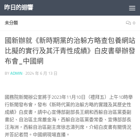
昨日的迴響
Skip to content
未分類
0
國新辦就《新時期黨的治躲方略查包養網站
比擬的實行及其汗青性成績》白皮書舉辦發
布會_中國網
BY
ADMIN
·
2024 年 6 月 13 日
國務院新聞辦公室將于2023年11月10日（禮拜五）上午10時舉
行新聞發布會，發布《新時代黨的治躲方略的實踐及其歷史性
成績》白皮書，請中心宣傳部副部長王綱和西躲自治區黨委副
書記、自治區主席嚴金海，西躲自治區黨委常委、宣傳部部長
汪海洲，西躲自治區副主席徐志濤列席，介紹白皮書有關情況
并答記者問。中國網現場直播。