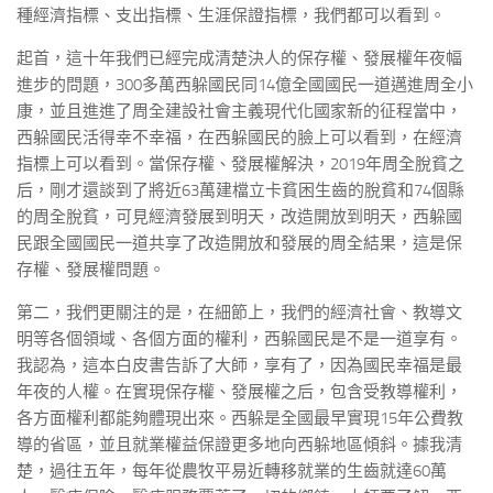
種經濟指標、支出指標、生涯保證指標，我們都可以看到。
起首，這十年我們已經完成清楚決人的保存權、發展權年夜幅
進步的問題，300多萬西躲國民同14億全國國民一道邁進周全小
康，並且進進了周全建設社會主義現代化國家新的征程當中，
西躲國民活得幸不幸福，在西躲國民的臉上可以看到，在經濟
指標上可以看到。當保存權、發展權解決，2019年周全脫貧之
后，剛才還談到了將近63萬建檔立卡貧困生齒的脫貧和74個縣
的周全脫貧，可見經濟發展到明天，改造開放到明天，西躲國
民跟全國國民一道共享了改造開放和發展的周全結果，這是保
存權、發展權問題。
第二，我們更關注的是，在細節上，我們的經濟社會、教導文
明等各個領域、各個方面的權利，西躲國民是不是一道享有。
我認為，這本白皮書告訴了大師，享有了，因為國民幸福是最
年夜的人權。在實現保存權、發展權之后，包含受教導權利，
各方面權利都能夠體現出來。西躲是全國最早實現15年公費教
導的省區，並且就業權益保證更多地向西躲地區傾斜。據我清
楚，過往五年，每年從農牧平易近轉移就業的生齒就達60萬