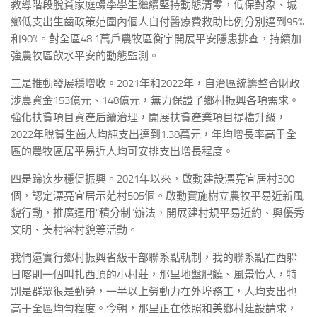
教導階段脫貧家庭輟學學生繼續堅持動態清零，低保對象、城
鄉低支出生齒政策范圍內個人自付醫療費救助比例分別達到95%
和90%。對全區48.1萬戶農牧區衡宇開展平安隱患排查，持續加
強農牧區飲水平安的動態監測。
三是推動發展穩增收。2021年和2022年，自治區統籌整合財政
涉農資金153億元、148億元，無力保證了鄉村振興各項需求。
強化扶貧項目資產后續治理，開展扶貧產業項目提檔升級，
2022年脫貧生齒人均純支出達到1.38萬元，年均增長率高于全
區的農牧區居平易近人均可安排支出增長程度。
四是蹄疾步穩促振興。2021年以來，啟動建設漂亮宜居村300
個，認定漂亮宜居示范村505個。啟動實施樹立農牧平易近新風
貌行動，推廣運用“積分制”辦法，開展建村規平易近約、興優秀
文明、美村容村貌等活動。
我們還實行鄉村振興省級干部聯系點軌制，我的聯系點在西躲
日喀則一個叫扎西頂的小村莊，那里地盤肥饒、風景怡人，特
別是群眾很是勤勞，一半以上勞動力在外埠務工，人均支出也
高于全區均勻程度。今朝，那里正在依照和美鄉村建設請求，