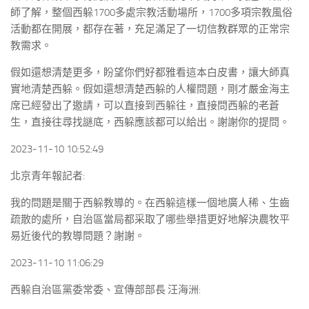
師了解，整個西躲1700多處宗教活動場所，1700多項宗教風俗
活動都在開展，都存在著，充足滿足了一切信教群眾的正常宗
教需求。
假如還想清楚更多，盼望你們好都雅看這本白皮書，讓大師真
實地清楚西躲。假如還想清楚西躲的人權問題，剛才嚴金海主
席已經發出了邀請，可以直接到西躲往，直接問西躲的老蒼
生，直接往尋找謎底，西躲應該都可以給出。謝謝你的提問。
2023-11-10 10:52:49
北京青年報記者:
我的問題是關于西躲教導的。在西躲這樣一個地廣人稀、生齒
疏散的處所，自治區當局都采取了哪些舉措更好地解決農牧平
易近後代的教導問題？謝謝。
2023-11-10 11:06:29
西躲自治區黨委常委、宣傳部部長 汪海洲: