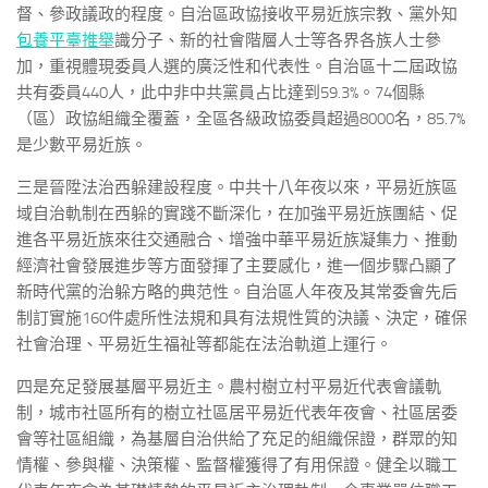
督、參政議政的程度。自治區政協接收平易近族宗教、黨外知
包養平臺推舉
識分子、新的社會階層人士等各界各族人士參
加，重視體現委員人選的廣泛性和代表性。自治區十二屆政協
共有委員440人，此中非中共黨員占比達到59.3%。74個縣
（區）政協組織全覆蓋，全區各級政協委員超過8000名，85.7%
是少數平易近族。
三是晉陞法治西躲建設程度。中共十八年夜以來，平易近族區
域自治軌制在西躲的實踐不斷深化，在加強平易近族團結、促
進各平易近族來往交通融合、增強中華平易近族凝集力、推動
經濟社會發展進步等方面發揮了主要感化，進一個步驟凸顯了
新時代黨的治躲方略的典范性。自治區人年夜及其常委會先后
制訂實施160件處所性法規和具有法規性質的決議、決定，確保
社會治理、平易近生福祉等都能在法治軌道上運行。
四是充足發展基層平易近主。農村樹立村平易近代表會議軌
制，城市社區所有的樹立社區居平易近代表年夜會、社區居委
會等社區組織，為基層自治供給了充足的組織保證，群眾的知
情權、參與權、決策權、監督權獲得了有用保證。健全以職工