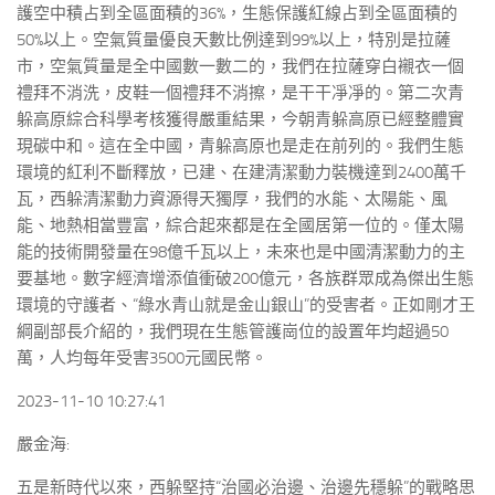
護空中積占到全區面積的36%，生態保護紅線占到全區面積的
50%以上。空氣質量優良天數比例達到99%以上，特別是拉薩
市，空氣質量是全中國數一數二的，我們在拉薩穿白襯衣一個
禮拜不消洗，皮鞋一個禮拜不消擦，是干干凈凈的。第二次青
躲高原綜合科學考核獲得嚴重結果，今朝青躲高原已經整體實
現碳中和。這在全中國，青躲高原也是走在前列的。我們生態
環境的紅利不斷釋放，已建、在建清潔動力裝機達到2400萬千
瓦，西躲清潔動力資源得天獨厚，我們的水能、太陽能、風
能、地熱相當豐富，綜合起來都是在全國居第一位的。僅太陽
能的技術開發量在98億千瓦以上，未來也是中國清潔動力的主
要基地。數字經濟增添值衝破200億元，各族群眾成為傑出生態
環境的守護者、“綠水青山就是金山銀山”的受害者。正如剛才王
綱副部長介紹的，我們現在生態管護崗位的設置年均超過50
萬，人均每年受害3500元國民幣。
2023-11-10 10:27:41
嚴金海:
五是新時代以來，西躲堅持“治國必治邊、治邊先穩躲”的戰略思