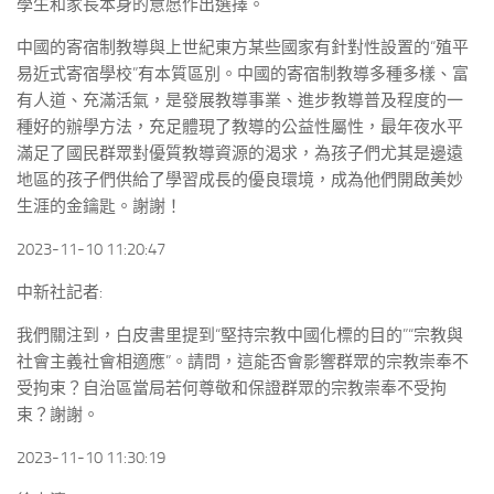
學生和家長本身的意愿作出選擇。
中國的寄宿制教導與上世紀東方某些國家有針對性設置的“殖平
易近式寄宿學校”有本質區別。中國的寄宿制教導多種多樣、富
有人道、充滿活氣，是發展教導事業、進步教導普及程度的一
種好的辦學方法，充足體現了教導的公益性屬性，最年夜水平
滿足了國民群眾對優質教導資源的渴求，為孩子們尤其是邊遠
地區的孩子們供給了學習成長的優良環境，成為他們開啟美妙
生涯的金鑰匙。謝謝！
2023-11-10 11:20:47
中新社記者:
我們關注到，白皮書里提到“堅持宗教中國化標的目的”“宗教與
社會主義社會相適應”。請問，這能否會影響群眾的宗教崇奉不
受拘束？自治區當局若何尊敬和保證群眾的宗教崇奉不受拘
束？謝謝。
2023-11-10 11:30:19