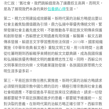
次仁說：“舊社會，我們跳躲戲是為了讓農奴主高興，而明天，
是為了展現我們本身的美妙
包養網心得
生涯。”
第二，精力文明建設成效顯著。新時代黨的治躲方略提出要以
社會主義焦點價值觀為引領，鼎力弘揚中華優秀傳統文明，繁
榮發展社會主義先進文明，不斷推動各平易近族文明傳承保護
和創新發展。西躲歷史文明遺產有用保護，躲醫藥、躲文古籍
傳承發展，躲語言文字學習應用依法保證。2013年，國家組織
實施《中華年夜典·躲文卷》重點文明工程，用15年時間，出書
從吐蕃時期到西躲戰爭束縛前的躲文文獻典籍，成為我國保護
和弘揚躲族優秀傳統文明的嚴重標志性工程。同時，西躲公共
文明事業欣欣向榮，文明產業蓬勃發展，各族國民群眾精力文
明生涯多姿多彩。
第三，平易近族宗教任務扎實推進。新時代黨的治躲方略請求
必須堅持我國宗教中國化標的目的，積極引導宗教與社會主義
社會相適應，不斷促進各平易近族來往交通融合，請求一切發
展都要賦予平易近族團結進步的意義，都要賦予維護統一、反
對決裂的意義。在新時代黨的治躲方略正確引領下，西躲宗教