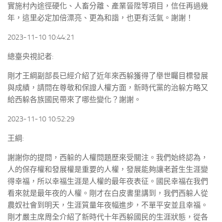
實施村內途徑硬化、人畜分離、產業晉陞等項目，信任再過幾
年，這里必定加倍漂亮、更為和諧，也更有活氣。謝謝！
2023-11-10 10:44:21
總臺央視記者:
剛才王綱副部長已經介紹了近年來西躲獲得了舉世矚目標發展
與成績，請問在尊敬和保證人權方面，新時代黨的治躲方略又
給西躲各族國民帶來了哪些變化？謝謝。
2023-11-10 10:52:29
王綱:
謝謝你的提問，西躲的人權問題歷來受關注。我們始終認為，
人的保存權和發展權是重要的人權，發展能夠讓老蒼生生涯變
得幸福，所以幸福生涯是人權的最年夜表征。國民幸福在我們
看來就是最年夜的人權。剛才在白皮書里講到，我們西躲人從
農奴社會到明天，生涯質量年夜幅進步，不單平安並且幸福。
剛才嚴主席周全介紹了新時代十年西躲國民的生涯狀態，從各