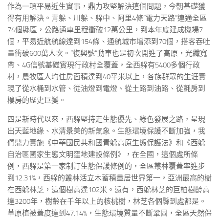
作為一項平易近生實事，鼎力攻堅解決這個問題，今朝基礎獲
得有用解決。青躲、川躲、躲中、阿里4條“電力天路”連通全區
74個縣區，公路通車里程衝破12萬公里，到本年底建成機場7
個，平易近航航線達到154條、通航城市增添到70個，搭客吞吐
量衝破600萬人次。“復興號”動車也是初次開進了高原，光纖寬
帶、4G信號基礎實現行政村全覆蓋，全西躲有5400多個行政
村，農牧區人均住房面積達到40平米以上，各族群眾的生涯實
現了從水桶到水管、從油燈到電燈、從土路到油路、從氈房到
樓房的歷史巨變。
四是新時代以來，西躲堅持走生態優先、綠色發展之路，呈現
出天藍地綠、水清景美的新氣象。生態環境保護不斷加強，我
們鼎力實施《中華國民共和國青躲高原生態保護法》和《西躲
自治區國家生態文明窪地建設條例》，在全國，這個處所條
例，西躲是第一家制訂生態保護條例的，全區叢林覆蓋率進步
到12.31%，西躲的叢林活立木蓄積量居世界第一，亞洲最高的樹
在西躲林芝，這個樹高達102米。還有，西躲林芝的巨柏樹齡高
達3200年，樹齡在千年以上的核桃樹，林芝各個縣到處都是。
草原植被蓋度達到47.14%，生態環境質量不斷鞏固，全區天然保