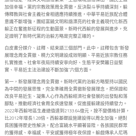
加倍幸福，黨的宗教政策周全貫徹，反決裂斗爭持續深刻，躲
傳釋教與社會主義社會相適應持續推進，中華平易近族配合體
意識不斷增強，團結富饒文明和諧漂亮的社會主義現代化新西
躲正在奮進新征程的生動圖景。新時代西躲的發展與進步，充
足證明了新時代黨的治躲方略是完整正確的。
白皮書分媒介、註釋、結束語三個部門。此中，註釋包含“新發
展理念周全貫徹、精力文明建設成效明顯、平易近族宗教任務
扎實推進、社會年夜局持續安寧向好、生態平安樊籬日益堅
實、平易近主法治建設不斷加強”六個方面。
第一，新發展理念周全貫徹。新時代黨的治躲方略堅持以國民
為中間的發展思惟，完全準確周全貫徹新發展理念，把保證和
改良平易近生、凝集人心作為西躲經濟社會發展的出發點和落
腳點，推動經濟社會周全疾速發展，促進援躲建設持續發力。
2022年西躲地區生產總值達到2133.64億元，按不變價格計算，
比2012年增長1.28倍。西躲基礎設施建設得以周全加強，絕對
貧困獲得歷史性解決，配合富饒水平顯著晉陞，各族國民群眾
的獲得感、幸福感、平安感獲得極年夜保證。躲戲傳承人尼瑪