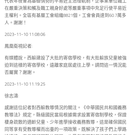
代表年夜會為基礎情勢的平易近主治理軌制，企事業單位職工
在嚴重決策和觸及職工親身好處等嚴重事項中充足行使平易近
主權利。全區有基層工會組織8821個，工會會員達到60.7萬多
人。謝謝！
2023-11-10 11:08:06
鳳凰衛視記者:
有媒體說，西躲建設了大批的寄宿學校，有大批躲族兒童被強
迫到這樣的寄宿學校，遠離家庭居處往上學。請問這一情況能
否屬實？謝謝。
2023-11-10 11:19:25
徐志濤:
感謝這位記者對西躲教導情況的關注。《中華國民共和國義務
教導法》規定，縣級國民當局根據需求設置寄宿制學校，保證
棲身疏散的適齡兒童、少年進學接收義務教導，這是確保國民
同等享有受教導權而出臺的一項政策，既解決了孩子們上學路