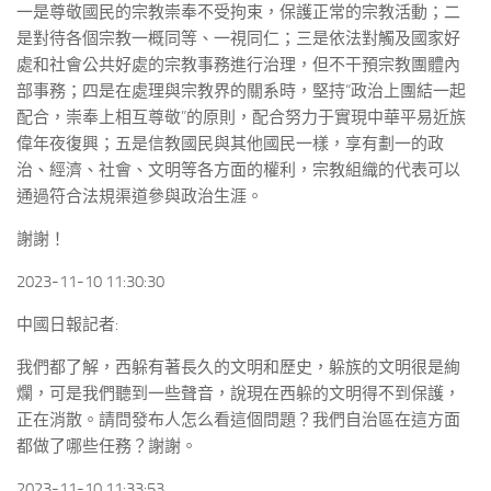
一是尊敬國民的宗教崇奉不受拘束，保護正常的宗教活動；二
是對待各個宗教一概同等、一視同仁；三是依法對觸及國家好
處和社會公共好處的宗教事務進行治理，但不干預宗教團體內
部事務；四是在處理與宗教界的關系時，堅持“政治上團結一起
配合，崇奉上相互尊敬”的原則，配合努力于實現中華平易近族
偉年夜復興；五是信教國民與其他國民一樣，享有劃一的政
治、經濟、社會、文明等各方面的權利，宗教組織的代表可以
通過符合法規渠道參與政治生涯。
謝謝！
2023-11-10 11:30:30
中國日報記者:
我們都了解，西躲有著長久的文明和歷史，躲族的文明很是絢
爛，可是我們聽到一些聲音，說現在西躲的文明得不到保護，
正在消散。請問發布人怎么看這個問題？我們自治區在這方面
都做了哪些任務？謝謝。
2023-11-10 11:33:53