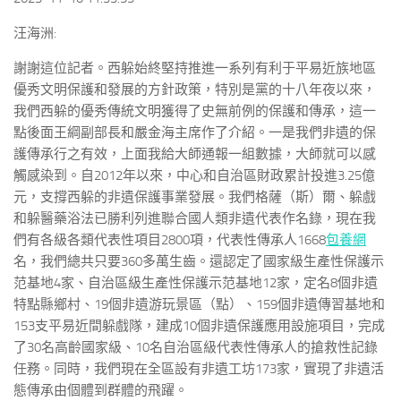
汪海洲:
謝謝這位記者。西躲始終堅持推進一系列有利于平易近族地區
優秀文明保護和發展的方針政策，特別是黨的十八年夜以來，
我們西躲的優秀傳統文明獲得了史無前例的保護和傳承，這一
點後面王綱副部長和嚴金海主席作了介紹。一是我們非遺的保
護傳承行之有效，上面我給大師通報一組數據，大師就可以感
觸感染到。自2012年以來，中心和自治區財政累計投進3.25億
元，支撐西躲的非遺保護事業發展。我們格薩（斯）爾、躲戲
和躲醫藥浴法已勝利列進聯合國人類非遺代表作名錄，現在我
們有各級各類代表性項目2800項，代表性傳承人1668
包養網
名，我們總共只要360多萬生齒。還認定了國家級生產性保護示
范基地4家、自治區級生產性保護示范基地12家，定名8個非遺
特點縣鄉村、19個非遺游玩景區（點）、159個非遺傳習基地和
153支平易近間躲戲隊，建成10個非遺保護應用設施項目，完成
了30名高齡國家級、10名自治區級代表性傳承人的搶救性記錄
任務。同時，我們現在全區設有非遺工坊173家，實現了非遺活
態傳承由個體到群體的飛躍。