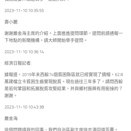
2023-11-10 10:35:55
壽小麗:
謝謝嚴金海主席的介紹。上面進進提問環節，提問前請通報一
下地點的新聞機構。請大師開始舉手提問。
2023-11-10 10:36:14
經濟日報記者:
據報道，2019年末西躲74個貧困縣區就已經實現了摘帽，62.8
萬建檔立卡貧困生齒實現脫貧。現在過往三年多了，請問西躲
是若何鞏固和拓展脫貧攻堅結果，并與鄉村振興有用銜接的？
謝謝。
2023-11-10 10:43:38
嚴金海:
這個問題請我的同事、我們自治區副主席徐志濤同道答覆。