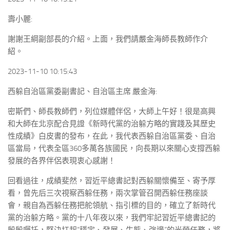
壽小麗:
謝謝王綱副部長的介紹。上面，我們請嚴金海師長教師作介
紹。
2023-11-10 10:15:43
西躲自治區黨委副書記、自治區主席 嚴金海:
密斯們、師長教師們，列位媒體伴侶，大師上午好！很是高興
和大師在北京配合見證《新時代黨的治躲方略的實踐及其歷史
性成績》白皮書的發布，在此，我代表西躲自治區黨委、自治
區當局，代表全區360多萬各族國民，向長期以來關心支撐西躲
發展的各界伴侶表現衷心感謝！
回看過往，成績斐然，習近平總書記對西躲關懷備至、寄予厚
看，曾先后三次視察西躲任務，兩次掌管召開西躲任務座談
會，親自為西躲任務把舵領航、指引標的目的，確立了新時代
黨的治躲方略。黨的十八年夜以來，我們牢記習近平總書記的