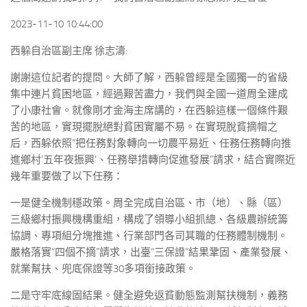
2023-11-10 10:44:00
西躲自治區副主席 徐志濤:
謝謝這位記者的提問。大師了解，西躲曾經是全國獨一的省級
集中連片貧困地區，經過艱苦盡力，我們與全國一道周全建成
了小康社會。就像剛才金海主席講的，在西躲這樣一個條件艱
苦的地區，實現擺脫絕對貧困實屬不易。在實現脫貧摘帽之
后，西躲依照“把任務對象轉向一切農平易近、任務任務轉向推
進鄉村‘五年夜振興’、任務舉措轉向促進發展”請求，結合實際近
幾年重要做了以下任務：
一是健全機制穩政策。周全完成自治區、市（地）、縣（區）
三級鄉村振興機構重組，構成了領導小組抓總、各級農辦統籌
協調、專項組分塊推進、行業部門各司其職的任務體制機制。
嚴格落實“四個不摘”請求，出臺“三保證”結果鞏固、產業發展、
就業幫扶、兜底保證等30多項銜接政策。
二是守牢底線固結果。健全避免返貧動態監測幫扶機制，義務