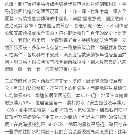
意識，制訂實施平易近族團結進步模范區創建條例和規劃，平
易近族團結進步創建實現區、市、縣、鄉、村和家庭、個人全
覆蓋。持續推進躲傳釋教中國化，開展“國家意識、國民意識、
法治意識”教導，在編僧尼的醫保、養老保險、低保、不測傷害
險和安康體檢實現全覆蓋，這在躲傳釋教千百年的歷史上是第
一次，我們的和尚第一次領到養老金。持續加速法治西躲、安
然西躲建設，多年來沒有發生一路嚴重政治性、群體性和暴力
可怕案件，各族群眾平安感、滿意度指數連續多年位居全國前
列。坦白講，假如列位有機會到西躲拉薩，到人員密集的八廓
街轉一轉、看一看，很難發現有小偷。
三是新時代以來，西躲堅持完全、準確、周全貫徹新發展理
念，呈現出繁榮發展、蒸蒸日上的新氣象。西躲地區生產總值
年均增長8.6%，增速位居全國前列。本年1-9月，地區生產總值
增速達到9.8%，位居全國第一。農村飲水平安生齒普及率達到
100%。實事求是地講，西躲海拔高、氣候嚴寒，雖然我們在脫
貧攻堅期基礎解決了平安飲水的問題，可是由于特別的氣候環
境，在高海拔特別是4500米以上地區的農牧平易近，確實存在
一些季節性斷水的問題。我們自治區黨委當局高度重視，往年