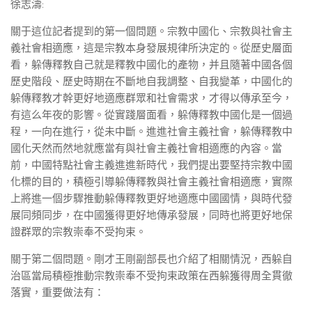
徐志濤:
關于這位記者提到的第一個問題。宗教中國化、宗教與社會主
義社會相適應，這是宗教本身發展規律所決定的。從歷史層面
看，躲傳釋教自己就是釋教中國化的產物，并且隨著中國各個
歷史階段、歷史時期在不斷地自我調整、自我變革，中國化的
躲傳釋教才幹更好地適應群眾和社會需求，才得以傳承至今，
有這么年夜的影響。從實踐層面看，躲傳釋教中國化是一個過
程，一向在進行，從未中斷。進進社會主義社會，躲傳釋教中
國化天然而然地就應當有與社會主義社會相適應的內容。當
前，中國特點社會主義進進新時代，我們提出要堅持宗教中國
化標的目的，積極引導躲傳釋教與社會主義社會相適應，實際
上將進一個步驟推動躲傳釋教更好地適應中國國情，與時代發
展同頻同步，在中國獲得更好地傳承發展，同時也將更好地保
證群眾的宗教崇奉不受拘束。
關于第二個問題。剛才王剛副部長也介紹了相關情況，西躲自
治區當局積極推動宗教崇奉不受拘束政策在西躲獲得周全貫徹
落實，重要做法有：