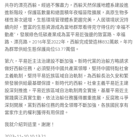
共存的漂亮西躲。經過不懈盡力，西躲天然保護地體系建設進
進新階段，保護區數量和總面積年夜幅晉陞擴展，高原生物多
樣性漸次遞增，生態環境管理體系更趨完美，人居環境狀況持
續向好，豐富的生態資源成為當地群眾看得見守得住的“幸福不
動產”，發展綠色低碳產業成為富平易近強邊的致富路、幸福
路、漂亮路。2016年至2022年，西躲完成營造林832萬畝，年均
為群眾供給生態保護崗位53.77萬個。
第六，平易近主法治建設不斷加強。新時代黨的治躲方略請求
做好西躲任務，必須堅持中國共產黨領導，堅持中國特點社會
主義軌制，堅持平易近族區域自治軌制，為西躲長治久安和繁
榮發展供給最基礎保證。新時代的西躲，社會主義平易近主建
設深刻推進，平易近族區域自治軌制周全實施，基層平易近主
實踐廣泛真實生動，依法治躲任務獲得嚴重進展，反腐敗斗爭
深刻開展，黨對西躲任務的周全領導不斷加強，各族國民享有
當家作主的權利獲得有用保證。
我就介紹到這里。謝謝！
2023-11-10 10:13:21