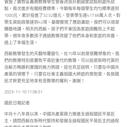
實施了農牧區義務教導學生營養改良計劃國家試點和處所試
點，兩次進步有關經費標準，今朝每年每個學生均勻標準達到
1000元，累計投進了32.52億元，受害學生達417.66萬人次。對
學生資助政策達到42項，基礎實現了應助盡助。我們可以很是
驕傲地講，明天的西躲，孩子們不會因為家庭困難而上不起
學，絕年夜多數孩子通過教導改變了他們本身和家庭的命運，
過上了幸福生涯。
西躲教導發生的天翻地覆變化，在70年以前是很難想象的。我
們的教導特別是農牧平易近後代的教導，可以說是新時代黨的
治躲方略勝利實踐的無力例證，這也充足說明，只要在中國共
產黨的領導下，只要在社會主義祖國大師庭的懷抱里，各族國
民才幹更充足地享有受教導的權利。謝謝！
2023-11-10 11:06:51
國民日報記者:
中共十八年夜以來，中國共產黨鼎力推進全過程國民平易近
主，請問西躲在新時代堅持和發展全過程國民平易近主的過程