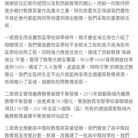
謝謝這位記者的提問以及對西躲教導的關心。西躲一向堅持把
進步鄉村教導質量作為重中之重，特別是要充足保證我們農牧
平易近後代都能夠同等地遭到傑出教導。我們采取的重要辦法
有：
一是周全改良農牧區學校辦學條件。剛才嚴金海主席也介紹了
相關情況，我們實施農牧區學校平安飲水工程和高冷高海拔地
區學校供熱工程，同時強力推進信息化，建成了西躲教導“珠峰
旗云”平臺，實現了教導光網全覆蓋，中小學100M寬帶網進校率
達到100%，構成了“人人皆學、處處能學、時時可學”的開放式教
導云，我們全區師生足不出戶就能夠享用全國優質教導資源，
有用縮小了區域、城鄉和校際教導差距。
二是周全實現義務教導基礎平衡發展。2012年啟動縣域內義務
教導平衡發展，投進資金78.3億元，實施脫貧攻堅學校基礎建設
項目2167個。2021年全區74個縣（區）所有的通過國家縣域內
義務教導基礎平衡發展評估認定。
三是周全推動高中階段教導高質量發展。我們實施了高中階段
教導普及攻堅計劃，新建、改擴建了一批高中階段學校。我們