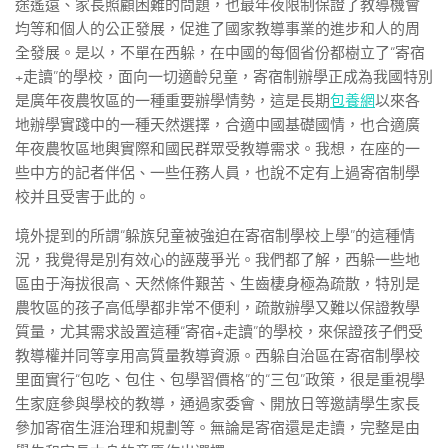
途遙遠、家長照顧困難的問題，也最年夜限制保證了教導機會
均等和個人的公正發展，促進了國家教導事業的進步和人的周
全發展。是以，不單在西躲，在中國的每個省份都樹立了“寄宿
+走讀”的學校，面向一切適齡兒童，寄宿制辦學正成為我國特別
是廣年夜農牧區的一種重要辦學情勢，這是長期
包養網
以來各
地辦學實踐中的一種天然選擇，合適中國基礎國情，也合適廣
年夜農牧區地輿實際和國民群眾受教導需求。我想，在座的一
些中方的記者伴侶、一些任務人員，也說不定有上過寄宿制學
校并且受害于此的。
境外提到的所謂“躲族兒童被強迫在寄宿制學校上學”的這種情
況，我覺得是別有效心的誣蔑爭光。我們都了解，西躲一些地
區由于海拔很高、天然條件艱苦、生齒棲身極為疏散，特別是
農牧區的孩子高低學都非常不便利，疏散辦學又難以保證教學
質量，尤其需求設置這種“寄宿+走讀”的學校，來保證孩子們受
教導權并同等享用高質量教導資源。西躲自治區在寄宿制學校
里面實行“包吃、包住、包學習價格”的“三包”政策，很是重視學
生家庭參與學校的教導，通過家委會、開放日等邀請學生家長
參加寄宿生涯治理和規劃等。無論是寄宿還是走讀，完整是由