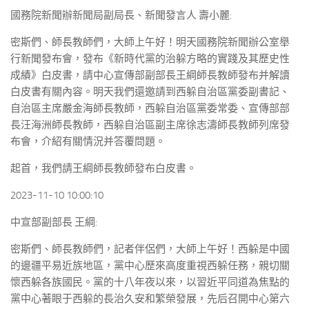
國務院新聞辦新聞局副局長、新聞發言人 壽小麗:
密斯們、師長教師們，大師上午好！明天國務院新聞辦公室舉
行新聞發布會，發布《新時代黨的治躲方略的實踐及其歷史性
成績》白皮書，請中心宣傳部副部長王綱師長教師發布并解讀
白皮書有關內容。明天我們還邀請到西躲自治區黨委副書記、
自治區主席嚴金海師長教師，西躲自治區黨委常委、宣傳部部
長汪海洲師長教師，西躲自治區副主席徐志濤師長教師列席發
布會，介紹有關情況并答覆問題。
起首，我們請王綱師長教師發布白皮書。
2023-11-10 10:00:10
中宣部副部長 王綱:
密斯們、師長教師們，記者伴侶們，大師上午好！西躲是中國
的邊疆平易近族地區，黨中心歷來高度重視西躲任務，親切關
懷西躲各族國民。黨的十八年夜以來，以習近平同道為焦點的
黨中心著眼于西躲的長治久安和繁榮發展，先后召開中心第六