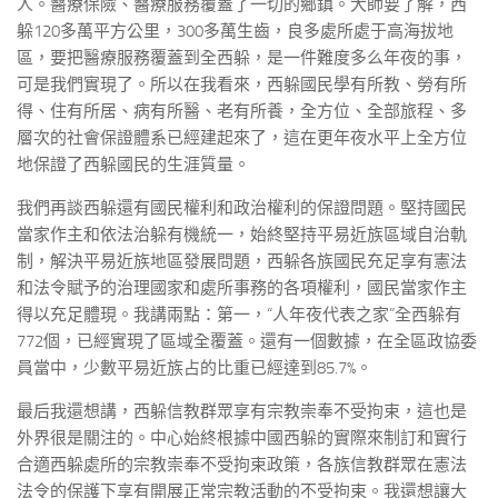
人。醫療保險、醫療服務覆蓋了一切的鄉鎮。大師要了解，西
躲120多萬平方公里，300多萬生齒，良多處所處于高海拔地
區，要把醫療服務覆蓋到全西躲，是一件難度多么年夜的事，
可是我們實現了。所以在我看來，西躲國民學有所教、勞有所
得、住有所居、病有所醫、老有所養，全方位、全部旅程、多
層次的社會保證體系已經建起來了，這在更年夜水平上全方位
地保證了西躲國民的生涯質量。
我們再談西躲還有國民權利和政治權利的保證問題。堅持國民
當家作主和依法治躲有機統一，始終堅持平易近族區域自治軌
制，解決平易近族地區發展問題，西躲各族國民充足享有憲法
和法令賦予的治理國家和處所事務的各項權利，國民當家作主
得以充足體現。我講兩點：第一，“人年夜代表之家”全西躲有
772個，已經實現了區域全覆蓋。還有一個數據，在全區政協委
員當中，少數平易近族占的比重已經達到85.7%。
最后我還想講，西躲信教群眾享有宗教崇奉不受拘束，這也是
外界很是關注的。中心始終根據中國西躲的實際來制訂和實行
合適西躲處所的宗教崇奉不受拘束政策，各族信教群眾在憲法
法令的保護下享有開展正常宗教活動的不受拘束。我還想讓大