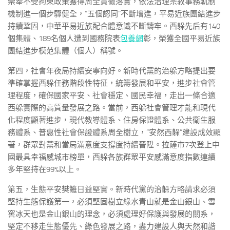
崇奉不受拘束政策獲得周全貫徹落實，依法治理宗教事務軌制
機制進一個步驟健全，“五個認同”不斷增進，平易近族團結進步
持續鞏固，中華平易近族配合體意識不斷鑄牢。西躲先后有140
個集體、189名個人遭到國務院表
包養網
彰，榮獲全國平易近族
團結進步模范集體（個人）稱號。
第四，社會年夜局持續安寧向好。新時代黨的治躲方略提出要
準確掌握西躲任務階段性特征，統籌發展和平安，進步社會管
理程度，確保國家平安、社會穩定、國民幸福，走出一條合適
西躲實際的高質量發展之路。當前，西躲社會管理才能和現代
化程度顯著進步，現代教導體系、住房保證體系、公共衛生服
務體系、普惠性社會保證體系周全樹立，“安然西躲”建設成效顯
著，群眾對黨和當局滿意度支撐度持續晉陞。拉薩市7次登上中
國最具幸福感城市榜單，西躲各族群眾平安感滿意度指數連續
多年堅持在99%以上。
第五，生態平安樊籬日益堅實。新時代黨的治躲方略請求必須
堅持生態保護第一，必須堅固樹立綠水青山就是金山銀山、雪
窖冰天也是金山銀山的理念，必須處理好保護與發展的關系，
堅定不移走生態優先、綠色發展之路，盡力建設人與天然和諧