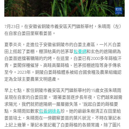
7月23日，在安徽省銅陵市義安區天門鎮新華村，朱晴雨（左）
在自家白姜田里察看姜苗。
夏季炎炎，走進位于安徽省銅陵市的白姜主產區，一片片白姜
田上搭起了姜棚，棚頂枯黃的芭茅草
包養網
和玄色的遮陽網為
白姜苗遮擋著驕陽的灼烤。在這里，白姜已有2000多年蒔植汗
青，姜閣保種催芽、高畦高壟蒔植、芭茅搭棚遮陰等身手傳承
至今。2023年，銅陵白姜蒔植體系被結合國食糧及農業組織認
定為全球主要農業文明遺產。
早上七點，家住銅陵市義安區天門鎮新華村的15歲女孩朱晴雨
呈現在自家的白姜田里。“跟著姜苗逐步長年夜，它們越來越需
求陽光，我們就把遮陽網一層層撤失落。”說起白姜的蒔植要
點，朱晴雨如數家
包養網排名
珍。她的爺爺朱樹清正在田里給
姜苗培土，朱晴雨在一傍觀察姜苗的葉片狀況，不時在筆記本
上記上幾筆。筆記本里記載了白姜蒔植的各類常識，除了圖片