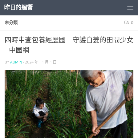
昨日的迴響
Skip to content
未分類
0
四時中查包養經歷國｜守護白姜的田間少女
_中國網
BY
ADMIN
·
2024 年 11 月 1 日