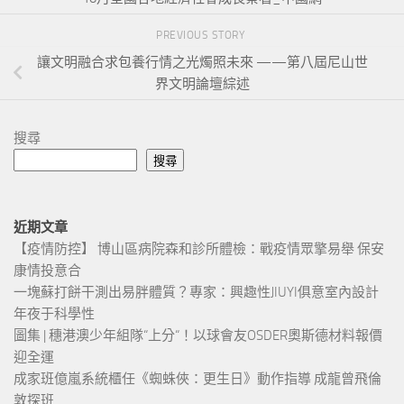
PREVIOUS STORY
讓文明融合求包養行情之光燭照未來 ——第八屆尼山世
界文明論壇綜述
搜尋
搜尋
近期文章
【疫情防控】 博山區病院森和診所體檢：戰疫情眾擎易舉 保安
康情投意合
一塊蘇打餅干測出易胖體質？專家：興趣性JIUYI俱意室內設計
年夜于科學性
圖集 | 穗港澳少年組隊“上分“！以球會友OSDER奧斯德材料報價
迎全運
成家班億嵐系統櫃任《蜘蛛俠：更生日》動作指導 成龍曾飛倫
敦探班