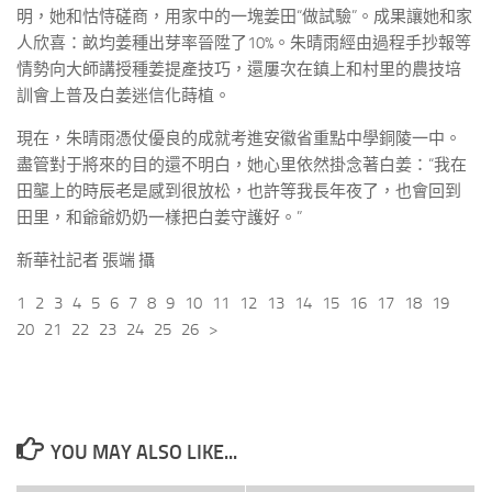
明，她和怙恃磋商，用家中的一塊姜田“做試驗”。成果讓她和家
人欣喜：畝均姜種出芽率晉陞了10%。朱晴雨經由過程手抄報等
情勢向大師講授種姜提產技巧，還屢次在鎮上和村里的農技培
訓會上普及白姜迷信化蒔植。
現在，朱晴雨憑仗優良的成就考進安徽省重點中學銅陵一中。
盡管對于將來的目的還不明白，她心里依然掛念著白姜：“我在
田壟上的時辰老是感到很放松，也許等我長年夜了，也會回到
田里，和爺爺奶奶一樣把白姜守護好。”
新華社記者 張端 攝
1 2 3 4 5 6 7 8 9 10 11 12 13 14 15 16 17 18 19
20 21 22 23 24 25 26 >
YOU MAY ALSO LIKE...