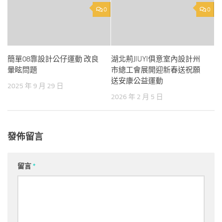
0
0
簡單08靠設計公仔運動 改良
湖北荊JIUYI俱意室內設計州
暈眩問題
市總工會展開迎新春送祝願
送安康公益運動
2025 年 9 月 29 日
2026 年 2 月 5 日
發佈留言
留言
*