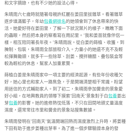
和文字摘錄，也有不少她的設法心得。
朱晴雨六七歲時就隨著母親許紅麗在姜田里拔雜草。看著雜草
逐步填滿籃子，年幼
包養網排名
的她領會到了休息帶來的快
活。她愛好待在姜田里，了解一下狀況葉片的樣子，瞧瞧下面
的蟲眼，然后把本身的察看寫在周記里。“我和姜苗就像伴侶一
樣，相互陪同著長年夜。”朱晴雨說。從白姜的蒔植、收獲，到
腌制、包裝，朱晴雨全部旅程介入。力量小的她還不克不及輕
松揮舞鋤頭，就多干一些除草、刮姜、攪拌糖醋、疊包裝盒等
較為輕松的休息，幫家人加重累贅。
蒔植白姜是朱晴雨家中一項主要的經濟起源，有些年份收穫欠
好，她心里也和家人一路焦急，于是開端清楚相干常識，盼望
用迷信的方式輔助家人。到了初二，朱晴雨參加黌舍的景象愛
好小組，在地輿教員的領導下摸索“回南天”景象對于白
包養
姜出
芽
包養
的影響。她的進修熱忱低落，不只在田間地頭丈量溫度
濕度，還常常往市里和黌舍的景象站搜集數據。
朱晴雨發明在“回南天”氣溫開端回熱而濕度激烈上升時，將姜種
下田有助于進步姜種出芽率。為了進一個步驟驗證本身的發