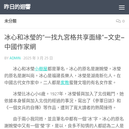
昨日的迴響
Skip to content
未分類
0
冰心和冰瑩的“一找九宮格共享面緣”–文史–
中國作家網
BY
ADMIN
·
2025 年 3 月 25 日
冰心和冰瑩
小樹屋
都是筆名，冰心的原名是謝婉瑩，冰瑩
的原名是謝叫崗。冰心是福建長樂人，冰瑩是湖南新化人。在
中國古代女作家中，二人都是
家教
蜚聲文壇的有名女作家。
冰瑩比冰心小6歲。1927年，冰瑩餐與加入了北伐戰鬥，她
依據本身餐與加入北伐的經過的事況，寫出了《參軍日誌》和
《一個女兵的自傳》等作品，遭到了寬大讀者的熱鬧接待。
由于兩小我同姓，並且筆名中都有一個“冰”字，冰心的原名
謝婉瑩中又有一個“瑩”字，是以，良多不知情的人都認為二人是