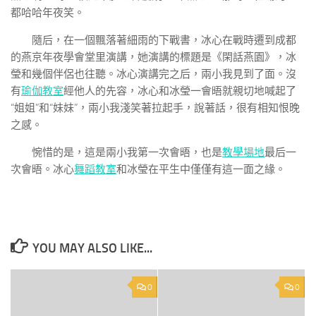
都哈哈年夜笑。
隨后，在一個飄落著細雨的下戰書，冰心在戰時遷到成都
的燕京年夜學會堂里演講，她演講的標題是《閑話燕園》，冰
瑩和幾個伴侶也往聽。冰心演講完之后，兩小我見到了面。沒
有
瑜伽教室
經他人的先容，冰心和冰瑩一會晤就親切地喊起了
“姐姐”和“妹妹”，兩小我淺笑著拉起手，說著話，很有相知恨晚
之感。
惋惜的是，這是兩小我第一次會晤，也是
教學場地
最后一
次會晤。冰心
舞蹈教室
和冰瑩在平生中僅僅有這一面之緣。
YOU MAY ALSO LIKE...
0
0