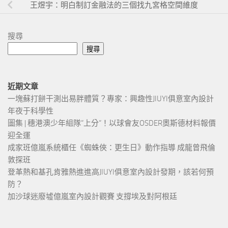
王煜宇：明白制訂金融法的三個找九宮格空間維度
搜尋
搜尋
近期文章
一塊蘇打餅干測出易胖體質？專家：興趣性JIUYI俱意室內設計
年夜于科學性
圖集 | 穗港澳少年組隊“上分“！以球會友OSDER奧斯德材料報價
迎全運
成家班億嵐系統櫃任《蜘蛛俠：更生日》動作指導 成龍曾飛倫
敦探班
登革熱和基孔肯雅熱進進高JIUYI俱意室內設計發期，該若何預
防？
加沙球迷廢墟億嵐室內設計觀賽 支撐埃及對阿根廷