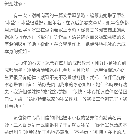
親姐妹倆。
有一次，謝叫崗寫的一篇文章頒發時，編纂為她取了筆名
“冰瑩”。冰瑩很愛好這個筆名，在以后頒發文章時，她年夜多都
用這個名字。冰瑩在湖南老家上學時，從黌舍的藏書樓里讀到
過冰心《春水》《繁星》等作品，清麗婉約而又誠摯動聽的文
字深深吸引了她，從此，在文學創作上，她靜靜地把冰心當成
本身的姐姐。
1943年的春天，冰瑩在四川的成都教書，剛好碰到冰心到
成都講學，冰瑩決議和冰心見會晤。會晤前，冰瑩傳聞冰心的
生涯很是有紀律，感到不克不及貿然打攪，就托一位伴侶先給
冰心帶個口信：“請你先問問我家的冰心姐姐，她什么時辰有功
夫，我這個做妹妹的好往造訪她。”很快，冰心托這位伴侶帶回
口信，說：“請你轉告我家的冰瑩妹妹，等我把工作辦完了，我
往看她。”
這位從中心帶口信的伴侶被兩小我的話弄得有點莫名其
妙，二人畢竟是什么關系啊？于是就問冰瑩：“你們畢竟熟悉不
熟悉啊？”冰瑩很是干脆地答覆說：“不熟悉。”那時，在場的人