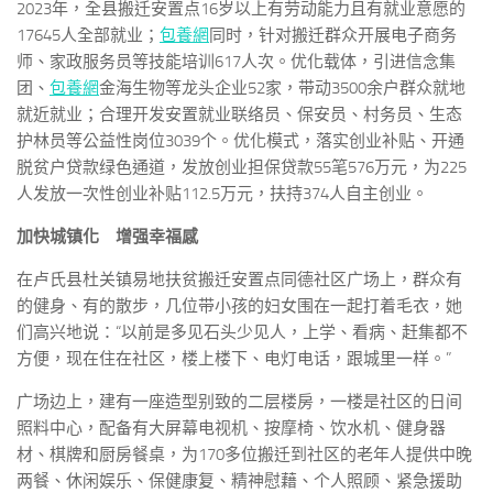
2023年，全县搬迁安置点16岁以上有劳动能力且有就业意愿的
17645人全部就业；
包養網
同时，针对搬迁群众开展电子商务
师、家政服务员等技能培训617人次。优化载体，引进信念集
团、
包養網
金海生物等龙头企业52家，带动3500余户群众就地
就近就业；合理开发安置就业联络员、保安员、村务员、生态
护林员等公益性岗位3039个。优化模式，落实创业补贴、开通
脱贫户贷款绿色通道，发放创业担保贷款55笔576万元，为225
人发放一次性创业补贴112.5万元，扶持374人自主创业。
加快城镇化 增强幸福感
在卢氏县杜关镇易地扶贫搬迁安置点同德社区广场上，群众有
的健身、有的散步，几位带小孩的妇女围在一起打着毛衣，她
们高兴地说：“以前是多见石头少见人，上学、看病、赶集都不
方便，现在住在社区，楼上楼下、电灯电话，跟城里一样。”
广场边上，建有一座造型别致的二层楼房，一楼是社区的日间
照料中心，配备有大屏幕电视机、按摩椅、饮水机、健身器
材、棋牌和厨房餐桌，为170多位搬迁到社区的老年人提供中晚
两餐、休闲娱乐、保健康复、精神慰藉、个人照顾、紧急援助