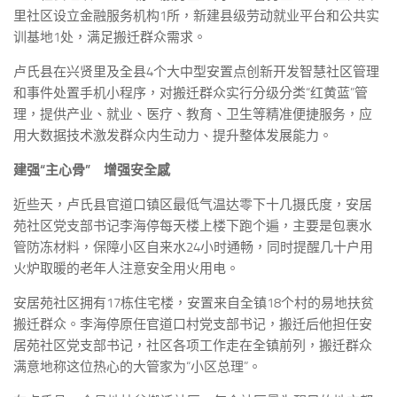
里社区设立金融服务机构1所，新建县级劳动就业平台和公共实
训基地1处，满足搬迁群众需求。
卢氏县在兴贤里及全县4个大中型安置点创新开发智慧社区管理
和事件处置手机小程序，对搬迁群众实行分级分类“红黄蓝”管
理，提供产业、就业、医疗、教育、卫生等精准便捷服务，应
用大数据技术激发群众内生动力、提升整体发展能力。
建强“主心骨” 增强安全感
近些天，卢氏县官道口镇区最低气温达零下十几摄氏度，安居
苑社区党支部书记李海停每天楼上楼下跑个遍，主要是包裹水
管防冻材料，保障小区自来水24小时通畅，同时提醒几十户用
火炉取暖的老年人注意安全用火用电。
安居苑社区拥有17栋住宅楼，安置来自全镇18个村的易地扶贫
搬迁群众。李海停原任官道口村党支部书记，搬迁后他担任安
居苑社区党支部书记，社区各项工作走在全镇前列，搬迁群众
满意地称这位热心的大管家为“小区总理”。