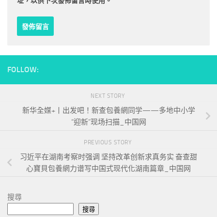
址，以供下次發佈留言時使用。
FOLLOW:
NEXT STORY
新华全媒+丨出发吧！新查包養網同学——多地中小学
“迎新”现场扫描_中国网
PREVIOUS STORY
习近平在湖南考察时强调 坚持改革创新求真务实 奋查甜
心寶貝包養網力谱写中国式现代化湖南篇章_中国网
搜尋
搜尋