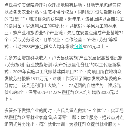
卢氏县切实保障搬迁群众迁出地原有耕地、林地等承包经营权
以及各类农业补贴、生态补偿等权益，同时想方设法鼓起群众
的“钱袋子”，增加群众的获得感。近年来，该县围绕以香菇为主
的食用菌，以连翘为主的中药材，以核桃、苹果为主的林果
业，蜂产业和旅游业5个产业链，先后在安置点建成产业基地71
个，采取劳务增收、订单农业、合作经营、“产权+劳务”等模
式，带动2583户搬迁群众人均年增收
包養
5000元以上。
为多方面增加群众收入，卢氏县还实施“产业发展配套基础设施
+劳务报酬+就业技能培训+资产折股量化分红”的以工代赈新模
式，2023年实施以工代赈基建类项目32个，向项目所在地群众
发放劳务报酬1517万元，这项工作受到了国家发展改革委的充
分肯定。该县还利用山大坡广、土地辽阔的自然优势，建成光
伏电站8个，保障402户1122名搬迁群众人均年增收3000元以
上。
多管齐下做强产业的同时，卢氏县重点做实“三个优化”，实现易
地搬迁群众零就业家庭“动态清零”，即：优化服务，通过点对点
组团式劳务输出、精准就业培训，为搬迁群众提供就业服务。