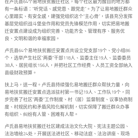
在卢氏县64个易地扶贫搬迁社区，每个社区最为醒目的地方都
有一条标语：“听党话、感党恩、跟党走”。为了让易地搬迁群众
心里踏实、有安全感，建强党组织这个“主心骨”，该县充分发挥
基层党组织战斗堡垒作用和党员先锋模范作用，切实把易地搬
迁安置点建设成为组织完善、功能齐全、管理有序、服务优
良、文明和谐的幸福家园。
卢氏县64个易地扶贫搬迁安置点共设立党支部19个、党小组86
个，选举产生社区“两委”干部118人、监委主任19人、监委委员
38人、居民组长156人，并把社区工作经费、人员工资全部纳入
县级财政预算。
扶上马，送一程。卢氏县持续强化易地搬迁群众帮扶力量，向
易地扶贫搬迁安置点选派驻村第一书记19人、工作队19个，同
步完善了社区“两委”工作制度、村（居）监督制度、议事协商制
度、村规民约和矛盾风险化解机制，切实保障了搬迁群众办事
有组织、纠纷有人管、困难有人帮。
卢氏县易地扶贫搬迁社区建成法治文化大院、宪法主题公园、
法治墙绘24处，开展送法进社区、移动法庭、法治讲座、现场