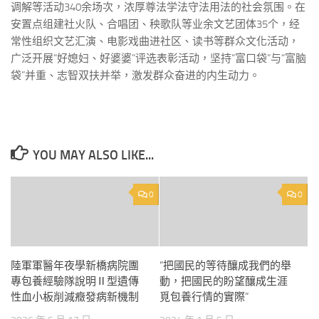
调解等活动340余场次，浓厚尊法学法守法用法的社会氛围。在
安置点组建社火队、合唱团、秧歌队等业余文艺团体35个，经
常性组织文艺汇演、电影戏曲进社区、读书等群众文化活动，
广泛开展“好媳妇、好婆婆”评选表彰活动，坚持“富口袋”与“富脑
袋”并重、志智双扶并举，激发群众奋进的内生动力。
YOU MAY ALSO LIKE...
0
0
陸軍軍醫年夜學新橋病院團
“把國民的等待釀成我們的舉
專包養經驗隊說明Ⅱ型遺傳
動，把國民的盼望釀成生涯
性血小板削減癥發病新機制
覓包養行情的實際”