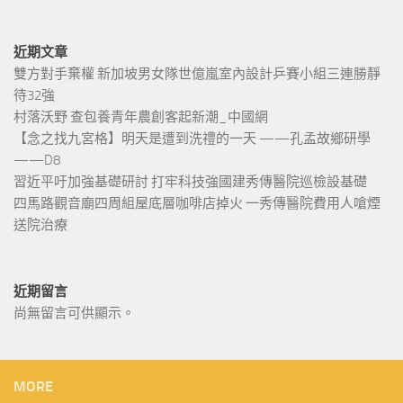
近期文章
雙方對手棄權 新加坡男女隊世億嵐室內設計乒賽小組三連勝靜
待32強
村落沃野 查包養青年農創客起新潮_中國網
【念之找九宮格】明天是遭到洗禮的一天 ——孔孟故鄉研學
——D8
習近平吁加強基礎研討 打牢科技強國建秀傳醫院巡檢設基礎
四馬路觀音廟四周組屋底層咖啡店掉火 一秀傳醫院費用人嗆煙
送院治療
近期留言
尚無留言可供顯示。
MORE