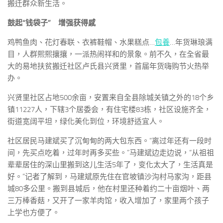
搬迁群众新生活。
鼓起“钱袋子” 增强获得感
鸡鸭鱼肉、花灯春联、衣裤鞋帽、水果糕点…
包養
…年货琳琅满
目，人群熙熙攘攘，一派热闹祥和的景象。前不久，在全省最
大的易地扶贫搬迁社区卢氏县兴贤里，首届年货嗨购节火热举
办。
兴贤里社区占地500余亩，安置来自全县除城关镇之外的18个乡
镇11227人，下辖3个居委会，有住宅楼83栋，社区设施齐全，
街道宽阔平坦，绿化美化到位，环境舒适宜人。
社区居民马建斌买了沉甸甸的两大包东西。“离过年还有一段时
间，先买点吃着，过年时再多买些。”马建斌边走边说，“从祖祖
辈辈居住的深山里搬到这儿生活5年了，变化太大了，生活真是
好。”记者了解到，马建斌原先住在官坡镇沙沟村马家沟，距县
城80多公里。搬到县城后，他在村里还种着约二十亩烟叶、两
三万棒香菇，又开了一家羊肉馆，收入增加了，家里两个孩子
上学也方便了。