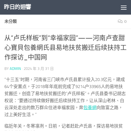
昨日的迴響
Skip to content
未分類
0
从“卢氏样板”到“幸福家园”——河南卢查甜
心寶貝包養網氏县易地扶贫搬迁后续扶持工
作探访_中国网
BY
ADMIN
·
2024 年 3 月 31 日
“十三五”时期，河南省三门峡市卢氏县累计投入20.3亿元，建成
64个安置点，于2018年年底前完成了9214户33965人的易地扶
贫搬迁，创造了易地扶贫搬迁的“卢氏样板”。卢氏县委书记胡志
权说：“要通过持续做好搬迁后续扶持工作，让从深山老林、白
云深处走出的数万群众住进幸福家园，奔
包養網
向致富之路，
过上美好生活。”
临近年关，冬寒凛冽。日前，记者赶赴卢氏县，探访易地扶贫