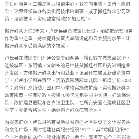
等日间服务。二楼是就业培训中心，教室内电脑、桌椅一应俱
全，这里经常举办各类实用技术培训班，成了搬迁群众学习政
策、培训技术，实现致富增收的“加油站”。
搬迁群众入住5年来，卢氏县结合城镇化建设，始终把配套服务
作为重中之重，持续提升安置点基础设施和公共服务水平，让
搬迁群众享受到满满的幸福感。
卢氏县在城区专门开通公交专线两条、增设客车停靠点26个，
连接城区、东明镇、文峪乡的易地扶贫搬迁社区和先进制造业
开发区，方便搬迁群众出行和就业。该县还在城区新建育贤中
学、郑卢小学和兴贤里、河洛嘉园两所幼儿园，新增学位3000
个；对所有乡镇幼儿园和中小学校实施改扩建，实现搬迁群众
幼有所育、学有所教。投资10多亿元新建县中医院、妇幼保健
院，改扩建县医院和各乡镇卫生院，在所有安置点建成社区卫
生室、配备合格医生，确保搬迁群众病有所医。
为服务群众，卢氏县所有易地扶贫搬迁社区建设了文化服务站
和文化广场，同时组建各类服务组织167个，其中群团组织82
个、社会组织68个、物业服务企业两个、警务室15个；在兴贤