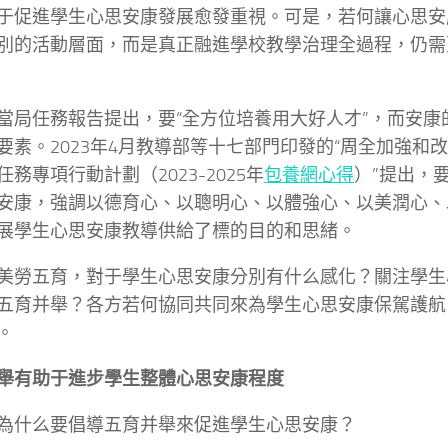
于促進學生心思安康發展愈發重視。可是，若何讓心思安
別的活動層面，而是真正融進學校教學治理全過程，仍需
當局任務報告提出，要“全方位培養用大好人才”，而安康
要素。2023年4月教導部等十七部門印發的“周全加強和
任務專項行動計劃（2023-2025年
包養網心得
）”提出，
安康，強調以德育心、以聰明心、以體強心、以美潤心、
展學生心思安康教導供給了標的目的和思緒。
美勞五育，對于學生心思安康分別有什么感化？關注學生
五育并舉？各方若何協同共同來為學生心思安康保駕護航
。
舉有助于進步學生整體心思安康程度
為什么要倡導五育并舉來促進學生心思安康？