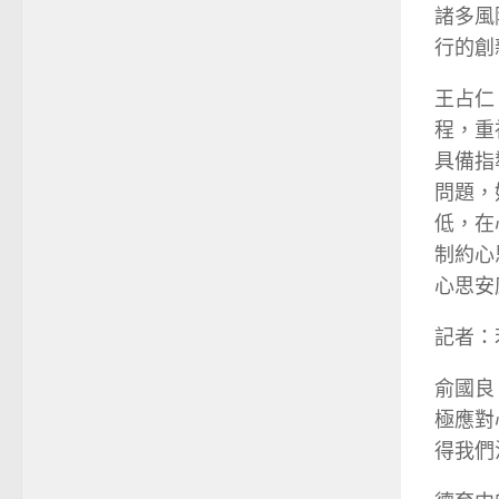
諸多風
行的創
王占仁
程，重
具備指
問題，
低，在
制約心
心思安
記者：
俞國良
極應對
得我們