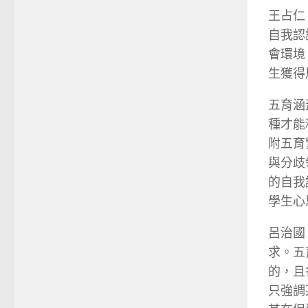
王占仁
自我認
會環境
生獲得
五育涵
種才能
附五育
與分歧
的自我
學生心
呂治國
求。五
的，且
只強調