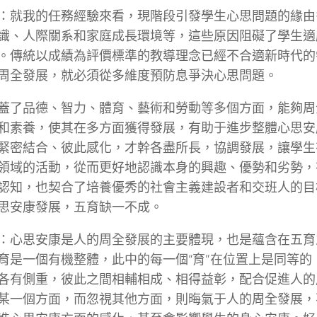
：就我的任務經驗來看，現階段引發學生心思問題的緣由
識、人際關系和家庭成長環境等，這些原因阻礙了學生適
。傳統以成績為評價標準的教導理念已經不合適新時代的
周全發展，就必須從多維度預防息爭決心思問題。
蓋了品德、智力、體育、藝術和勞動等多個方面，能夠周
和素養，使其在多方面獲得發展，有助于進步整體心思安
緊密結合、彼此感化，才幹各盡所長，協調發展，讓學生
領域的活動，從而更好地認識本身的興趣、優勢和劣勢，
認知，也契合了培養優秀的社會主義建設者和交班人的目
思安康發展，五育缺一不成。
：心思安康是人的周全發展的主要體現，也是蘊含在五育
育是一個有機整體，此中的每一個“育”在位置上是同等的
各有側重，彼此之間相輔相成、相得益彰，配合促進人的
某一個方面，而忽視其他方面，則晦氣于人的周全發展，