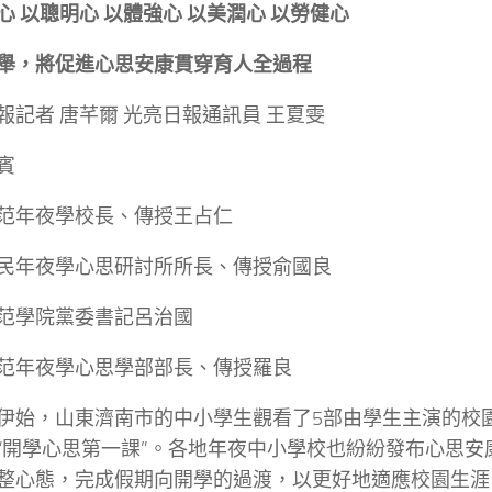
心 以聰明心 以體強心 以美潤心 以勞健心
舉，將促進心思安康貫穿育人全過程
報記者 唐芊爾 光亮日報通訊員 王夏雯
賓
范年夜學校長、傳授王占仁
民年夜學心思研討所所長、傳授俞國良
范學院黨委書記呂治國
范年夜學心思學部部長、傳授羅良
伊始，山東濟南市的中小學生觀看了5部由學生主演的校
“開學心思第一課”。各地年夜中小學校也紛紛發布心思安
整心態，完成假期向開學的過渡，以更好地適應校園生涯