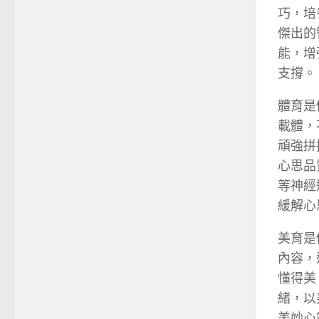
巧，培
傑出的
能，增
支撐。
體育是
載體，
頑強拼
心思品
等神經
緩解心
美育是
內容，
懂得美
緒，以
美妙心