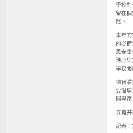
學校對
留在個
踐。
本年的
的必備
思安康
進心思
學校開
德智體
要倡導
關專家
五育并
記者：