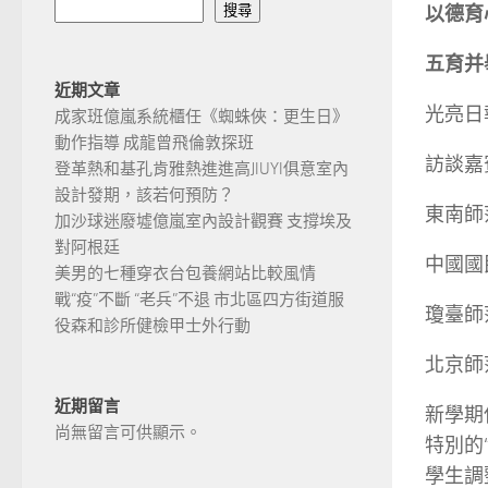
以德育
搜尋
五育并
近期文章
光亮日
成家班億嵐系統櫃任《蜘蛛俠：更生日》
動作指導 成龍曾飛倫敦探班
訪談嘉
登革熱和基孔肯雅熱進進高JIUYI俱意室內
設計發期，該若何預防？
東南師
加沙球迷廢墟億嵐室內設計觀賽 支撐埃及
對阿根廷
中國國
美男的七種穿衣台包養網站比較風情
戰“疫”不斷 “老兵”不退 市北區四方街道服
瓊臺師
役森和診所健檢甲士外行動
北京師
近期留言
新學期
尚無留言可供顯示。
特別的
學生調