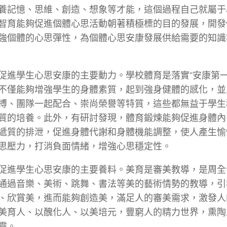
養記憶、思維、創造、想象等才能，這個過程自己就屬于
智育能夠促進個體心思活動朝著積極標的目的發展，開發
強個體的心思彈性，為個體心思安康發展供給需要的知識
促進學生心思安康的主要動力。學校體育是落實“安康第一
不僅能夠增強學生的身體素質，起到強身健體的感化，並
搏、團隊一起配合、崇尚榮譽等特質，這些都無益于學生
質的培養。此外，有研討發現，體育鍛煉能夠促進身體內
遞質的排泄，促進身體代謝和身體機能調整，使人產生愉
思壓力，打消負面情緒，增強心思穩定性。
促進學生心思安康的主要養料。美育是審美教導，是周全
通過音樂、美術、跳舞、書法等美的藝術情勢的教導，引
、欣賞美，進而能夠創造美，滿足人的審美需求，激發人
美育人、以醜化人、以美培元，豐窮人的精力世界，熏陶
靈。