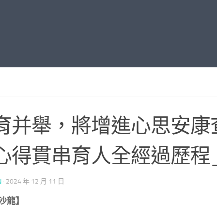
育并舉，將增進心思安康
心得貫串育人全經過歷程
N
·
2024 年 12 月 11 日
沙龍】