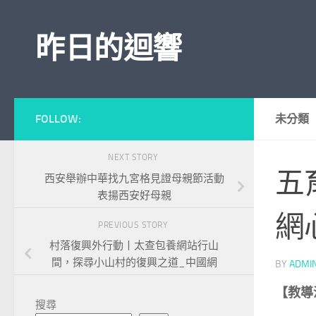
Skip to content
昨日的迴響
FOLLOW:
未分類
NEXT STORY
五
西安舉辦中華找九宮格見證母親節活動
表揚西安好母親
網
PREVIOUS STORY
村落復興外行動丨太查包養網站行山
間，探尋小山村的復興之道_中國網
BY
ADMI
【教導
搜尋