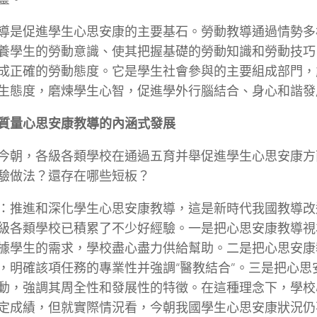
導是促進學生心思安康的主要基石。勞動教導通過情勢多
養學生的勞動意識、使其把握基礎的勞動知識和勞動技巧
成正確的勞動態度。它是學生社會參與的主要組成部門，
生態度，磨煉學生心智，促進學外行腦結合、身心和諧發
質量心思安康教導的內涵式發展
今朝，各級各類學校在通過五育并舉促進學生心思安康方
驗做法？還存在哪些短板？
：推進和深化學生心思安康教導，這是新時代我國教導改
級各類學校已積累了不少好經驗。一是把心思安康教導視
據學生的需求，學校盡心盡力供給幫助。二是把心思安康
，明確該項任務的專業性并強調“醫教結合”。三是把心思
動，強調其周全性和發展性的特徵。在這種理念下，學校
定成績，但就實際情況看，今朝我國學生心思安康狀況仍