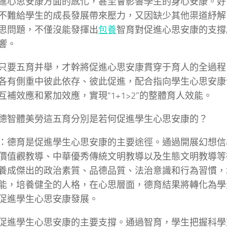
進心思安康方面的感化，甚至會影響學生的身心安康。好
不難給學生的成長發展帶來壓力，又因缺少其他渠道紓解
思問題，不僅沒能發揮出
包養
智育對促進心思安康的支撐
響。
只要五育并舉，才幹將促進心思安康貫穿于育人的全過程
各有側重中彼此依存、彼此促進，配合指向學生心思安康
互補效應和累加效應，實現“1+1>2”的整體育人效能。
德智體美勞這五育分別是若何促進學生心思安康的？
：德育是促進學生心思安康的主要途徑。通過開展幻想信
價值觀教導、中華優秀傳統文明教導以及生態文明教導等
養成傑出的政治素質、品德品質、法治意識和行為習慣，
能，培養健全的人格，在心思層面，德育結果將轉化為學
促進學生心思安康發展。
促進學生心思安康的主要支撐。通過智育，學生把握科學