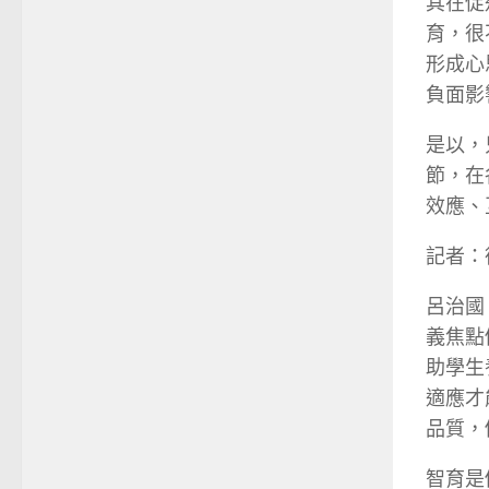
其在促
育，很
形成心
負面影
是以，
節，在
效應、
記者：
呂治國
義焦點
助學生
適應才
品質，
智育是