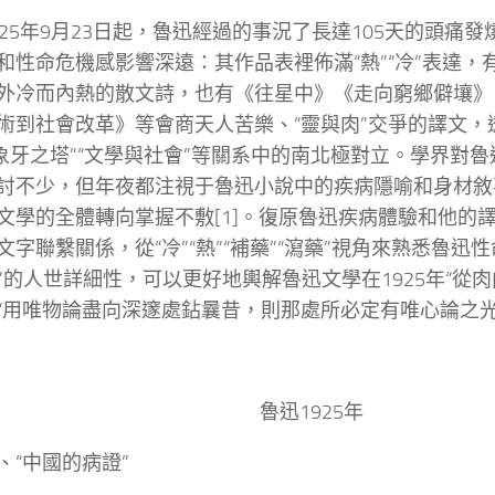
925年9月23日起，魯迅經過的事況了長達105天的頭痛
和性命危機感影響深遠：其作品表裡佈滿“熱”“冷”表達，
外冷而內熱的散文詩，也有《往星中》《走向窮鄉僻壤》
術到社會改革》等會商天人苦樂、“靈與肉”交爭的譯文，透
“象牙之塔”“文學與社會”等關系中的南北極對立。學界對
討不少，但年夜都注視于魯迅小說中的疾病隱喻和身材敘
文學的全體轉向掌握不敷[1]。復原魯迅疾病體驗和他的
文字聯繫關係，從“冷”“熱”“補藥”“瀉藥”視角來熟悉魯迅
”的人世詳細性，可以更好地輿解魯迅文學在1925年“從肉
“用唯物論盡向深邃處鉆曩昔，則那處所必定有唯心論之光呈
魯迅1925年
、“中國的病證”