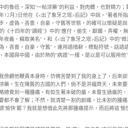
中的魯迅，深知“一帖涼藥”的利益，對肉體，也對精力；
年12月3日他在《<出了象牙之塔>后記》中說，“著者所
步，虛偽，吝嗇，自豪，守舊等世態，的確可以懷疑是說著
寫的《十四年的“讀經”》中的“應付，偷生，獻媚，弄權，
年夜義，竊取美名”，和《<出了象牙之塔>后記》中的“
偽，吝嗇，自豪，守舊”，連用語措辭、標點符號、話語
，本國與中國，由於熱的“病證”一樣，是以是可以服用他“
我傍觀他鞭責本身時，仿佛苦楚到了我的身上了，后來卻
涼藥。生在陳舊的古國的人們，倘不是洪福齊天，未來要
略總覺到一種腫痛，有如生著未破的瘡。未嘗生過瘡的，
要都不會了解；不然，就清楚一割的創痛，比未割的腫痛
謂‘愉快’罷？我就是想借此先將那腫痛提示，而后將這‘愉