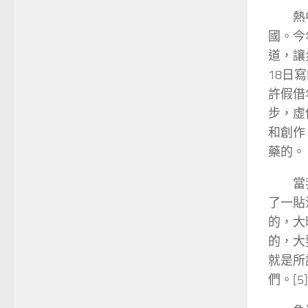
熱
國。今
道，讓
18日
許假借
步，虛
和創作
藥的。
當
了一貼
的，大
的，大
就是所
們。[5]