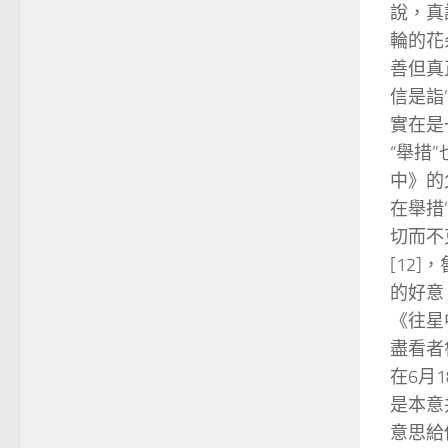
說，真
輪的花
善但真
信是詣
實在是
“舉措
中》的
在舉措
切而不
[12
的好意
《往星
盡看者
在6月
是本意
意思給