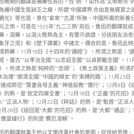
迅晚期的翻譯是補藥性質的，性“熱”，如作為“文術新宗”
為補中國生氣缺乏之癥，所謂“中國譯界,亦由是無遲莫之
觀光》等也是，意在“拿來”“古源”所無、中國所需的新養
元之用。可是在1925年“九二三熱”前后，魯迅的翻譯就
藥、瀉藥，以瀉火敗熱為主，有警示病證、分送朋友治愈
象牙之塔》和《壁下譯叢》中諸文。偶合的是，魯迅此時
清熱藥：11月18日《十四年的“讀經”》，所清之熱是：“讀
經，復古”“以孝治全國”“以忠詔全國”“以貞節勵全國”。11
》，所清之熱是“純粹的”“念頭”；《焦土政策主義》所清
根本治理”“廓清全國”“中國的婦女”的“束縛的路”；11月23
“速成師范”“賢妻良母主義”“神道設教”“儒行”；12月8日
》的熱，是“欽定四庫全書”；12月18日《“正義”的花招》的
人”“正派人物”；12月22日《碎話》的熱，是“魁首”“正派人物
2月28日《這回是“大都”的花招》的熱，是“大都”“通品”；1
”應當緩行》的則是“費厄潑賴”。
迅的翻譯辦事于他以文學改革社會的意圖，從供給思惟、