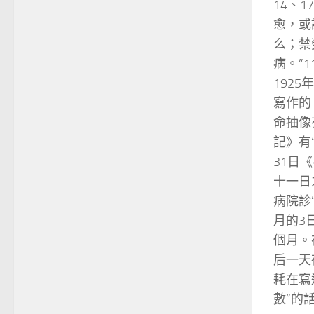
14、
愈，或
么；禁
病。”
192
寫作的
命抽像
記》有
31日
十一日
病院診
月的3
個月。
后一天
耗在寫
數”的