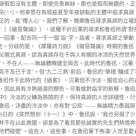
諦假如沒有主體，即使完善無缺，那也是假而無趣的，正
朵[11]。他寧愿在有瑕疵甚至年夜缺點的主體中追求真
正的、能“攖人心”。我們了解，晚期魯迅尋求真諦的立場
”（《破惡聲論》）。這種不計后果的尋求和魯迅所謂“對
一回事，配合同一于一個“詣”字。詣者，尋求真諦之舉動、
”也。分歧的是，《摩羅詩力說》《破惡聲論》時期的魯迅
父親式真諦，認為真諦存在于與人有關的冰涼的天然世界
”，不在人——無論體魄健全與否。此時代的魯迅，沉著
克不及已于言”。但“九二三熱”前后，魯迅的“舉措”釀成
]，魯迅作于此時代的《過客》，沉著但不冷淡，服從自心
，因此具有冷熱過渡的顏色，可看做對詣字的新解。魯迅
中》冷淡的父轉為熱鬧的子，保持真諦的人世詳細性，行
魯迅，決盡的冷淡中，亦有對“公民”——無論精力愚弱
18日的《突然想到（十一）》中，魯迅說，“我也另捐了
并不在以此救國，卻是為了看見那些誠實的先生們熱情奔
他們碰壁”。這些人，這些事，在魯迅筆下佈滿“人世至愛者