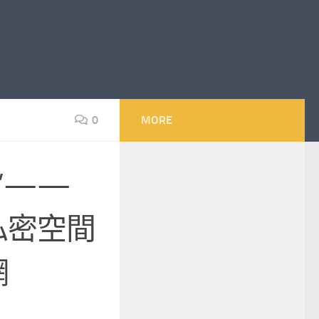
0
MORE
”——
私密空間
網