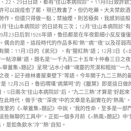
17、22、29日日誌，都有“往山本病院診”。11月8日致許
許可以說痊愈了罷，現已教書了。但仍吃藥。大夫禁飲酒
勞作，但還只得做一點；禁抽煙，則苦極矣，我感到這般
11月“往山本病院診”的日誌有三次；12月“往山本病院診”
5年9月23日后到1926年頭，魯迅都是在年夜鉅細小反反復復
。偶合的是，這段時代的作品多和“熱”“病”“夜”以及荏弱而
有關：11月3日的《弟兄》，有“猩紅熱”語；12月3日《
“一帖涼藥”語，題名是“一千九百二十五年十仲春三日之夜，
《<華蓋集>題記》呈現“沾水小蜂”“魂靈的荒漠和粗拙”“一
之夜，記于綠林書屋東壁下”等語。今年關于九二三熱的最
”是 12月26日，魯迅喟嘆“病葉呵”的《臘葉》即是這日做的
日、5日兩次“往山本病院診”后，“九二三熱”才算是“好起
在此時代，做于“夜”“深夜”中的文章是名副實在的“熱風”。
夜里的《<華蓋集>題記》中說，“我的性命，至多是一部
這些無聊的工具中”。正如一個多月前《<熱風>題記》中
話，是如魚飲水“冷”“熱”自知。