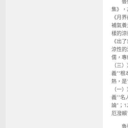
魯
集》，
《月界
補氣養
樣的涼
《出了
涼性的
儒，專
（三）
義”“
熱，是
（一）
義”“名
論”；1
厄潑賴
魯