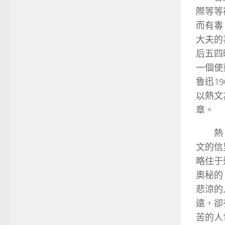
際等等
而有毒
大夫的
后五四
一個使
魯迅1
以熱文
章。
熱
文的信
略住于
奧秘的
悲涼的
遠，卻
苦的人