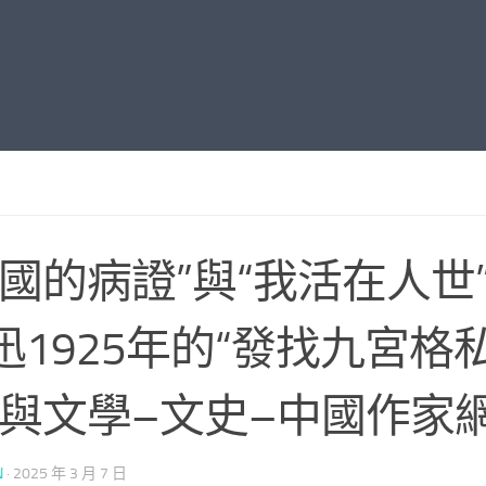
中國的病證”與“我活在人世
迅1925年的“發找九宮格
”與文學–文史–中國作家
N
·
2025 年 3 月 7 日