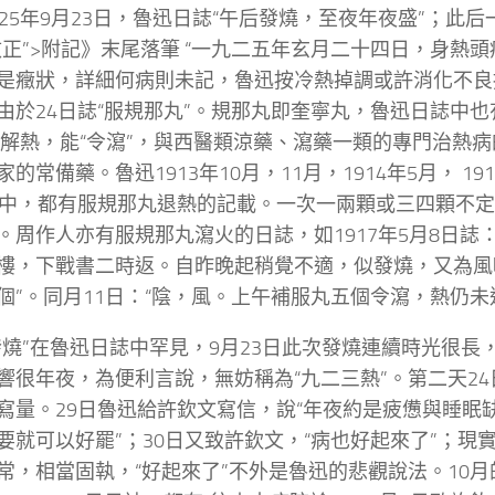
925年9月23日，魯迅日誌“午后發燒，至夜年夜盛”；此
改正”>附記》末尾落筆 “一九二五年玄月二十四日，身熱頭
是癥狀，詳細何病則未記，魯迅按冷熱掉調或許消化不良
由於24日誌“服規那丸”。規那丸即奎寧丸，魯迅日誌中
，可解熱，能“令瀉”，與西醫類涼藥、瀉藥一類的專門治熱
的常備藥。魯迅1913年10月，11月，1914年5月， 191
月中，都有服規那丸退熱的記載。一次一兩顆或三四顆不
。周作人亦有服規那丸瀉火的日誌，如1917年5月8日誌
樓，下戰書二時返。自昨晚起稍覺不適，似發燒，又為風
個”。同月11日：“陰，風。上午補服丸五個令瀉，熱仍未退。
發燒”在魯迅日誌中罕見，9月23日此次發燒連續時光很長
響很年夜，為便利言說，無妨稱為“九二三熱”。第二天2
寫量。29日魯迅給許欽文寫信，說“年夜約是疲憊與睡眠
要就可以好罷”；30日又致許欽文，“病也好起來了”；現實
常，相當固執，“好起來了”不外是魯迅的悲觀說法。10月的