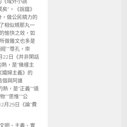
的《域外小說
感矣”。《說鐳》
分，做公民精力的
成了相似規那丸一
的愉快之效，如
所做雜文也多是
經”“尊孔，崇
月22日《并非閑話
的熱，是“幾樣主
日《孀婦主義》的
《這個與阿誰
熱，是“正義”“道
”“思惟”“公
2月29日《論“費
文明、主義、實