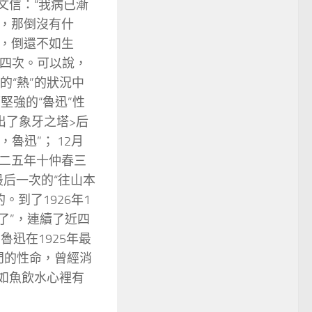
欽文信：“我病已漸
，那倒沒有什
，倒還不如生
有四次。可以說，
的“熱”的狀況中
堅強的“魯迅”性
<出了象牙之塔>后
魯迅”； 12月
九二五年十仲春三
后一次的“往山本
。到了1926年1
來了”，連續了近四
魯迅在1925年最
門的性命，曾經消
“如魚飲水心裡有