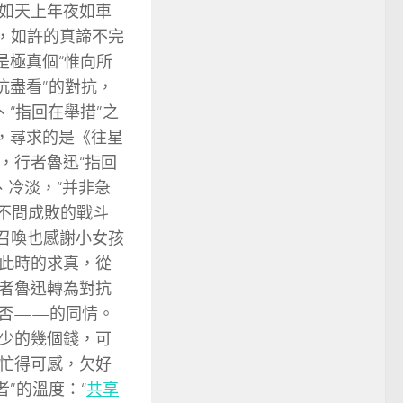
如天上年夜如車
諦，如許的真諦不完
是極真個“惟向所
抗盡看”的對抗，
“指回在舉措”之
，尋求的是《往星
，行者魯迅“指回
、冷淡，“并非急
了不問成敗的戰斗
的召喚也感謝小女孩
此時的求真，從
者魯迅轉為對抗
與否——的同情。
少少的幾個錢，可
忙得可感，欠好
”的溫度：“
共享