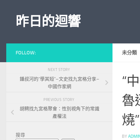
Skip to content
昨日的迴響
FOLLOW:
未分類
NEXT STORY
“
鍾叔河的“學其短”–文史找九宮格分享–
中國作家網
魯
PREVIOUS STORY
胡騁找九宮格聚會：性別視角下的常識
燒
產權法
搜尋
BY
ADMI