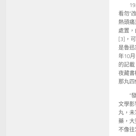
1
看勿“
熱頭痛
處置，
[3]
是魯迅家
年10
的記載
夜藏書
那丸四
“
文學影
丸，未
藥，大
不像往