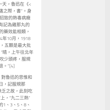
后一天，魯迅在《<
痛之際，書”。身
招致的熱毒病癥
也有記為雞那丸的
病的藥效能相類，
4年10月，1918
定，五顆是最大批
：“晴，上午往北年
吹少頭疼，服規
”[4]
，對魯迅的思惟和
4日，記服規那
缺乏之故，此刻吃
上，“九二三熱”
1、3、5、8、