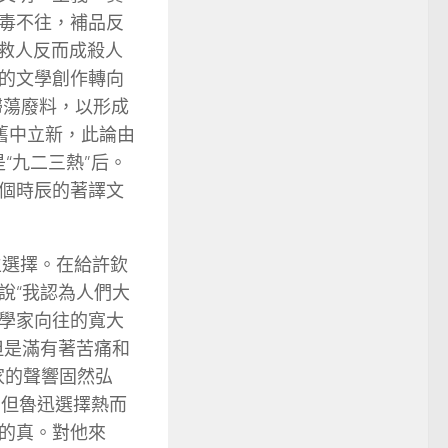
毒不往，補品反
在救人反而成殺人
的文學創作轉向
掃蕩廢料，以形成
破舊中立新，此論由
是“九二三熱”后。
個時辰的著譯文
生選擇。在給許欽
說“我認為人們大
學家向往的寬大
但是滿有著苦痛和
家的聲響固然弘
，但魯迅選擇熱而
的真。對他來