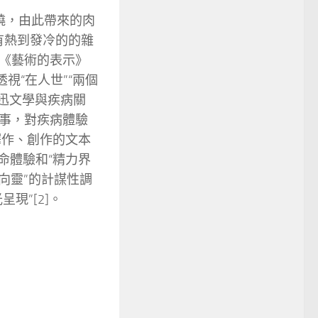
發燒，由此帶來的肉
有熱到發冷的的雜
《藝術的表示》
視“在人世”“兩個
魯迅文學與疾病關
事，對疾病體驗
譯作、創作的文本
性命體驗和“精力界
向靈”的計謀性調
現”[2]。