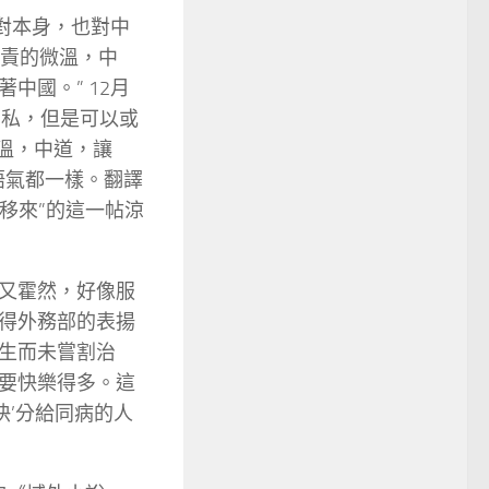
對本身，也對中
指責的微溫，中
中國。” 12月
無私，但是可以或
微溫，中道，讓
語氣都一樣。翻譯
移來”的這一帖涼
又霍然，好像服
得外務部的表揚
生而未嘗割治
要快樂得多。這
快’分給同病的人