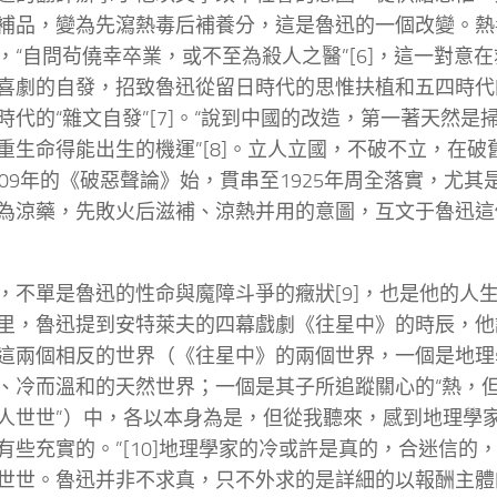
補品，變為先瀉熱毒后補養分，這是魯迅的一個改變。熱
，“自問茍僥幸卒業，或不至為殺人之醫”[6]，這一對意
喜劇的自發，招致魯迅從留日時代的思惟扶植和五四時代
時代的“雜文自發”[7]。“說到中國的改造，第一著天然是
重生命得能出生的機運”[8]。立人立國，不破不立，在
909年的《破惡聲論》始，貫串至1925年周全落實，尤其
為涼藥，先敗火后滋補、涼熱并用的意圖，互文于魯迅這
，不單是魯迅的性命與魔障斗爭的癥狀[9]，也是他的人
里，魯迅提到安特萊夫的四幕戲劇《往星中》的時辰，他
這兩個相反的世界（《往星中》的兩個世界，一個是地理
、冷而溫和的天然世界；一個是其子所追蹤關心的“熱，
人世世”）中，各以本身為是，但從我聽來，感到地理學
有些充實的。”[10]地理學家的冷或許是真的，合迷信的
世世。魯迅并非不求真，只不外求的是詳細的以報酬主體