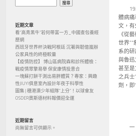
搜尋
1
體病痛
文，有
近期文章
看“高青黑牛”若何帶富一方_中國查包養經
《從藝
歷網
世界”
西班牙世界杯決戰阿根廷 沉著與韌億嵐辦
系的研
公家具性的終極較量
與魯迅
【疫情防控】 博山區病院森和診所體檢：
甚至是
戰疫情眾擎易舉 保安康情投意合
之兵士
一塊蘇打餅干測出易胖體質？專家：興趣
性JIUYI俱意室內設計年夜于科學性
劑，即
圖集 | 穗港澳少年組隊“上分“！以球會友
OSDER奧斯德材料報價迎全運
近期留言
一
尚無留言可供顯示。