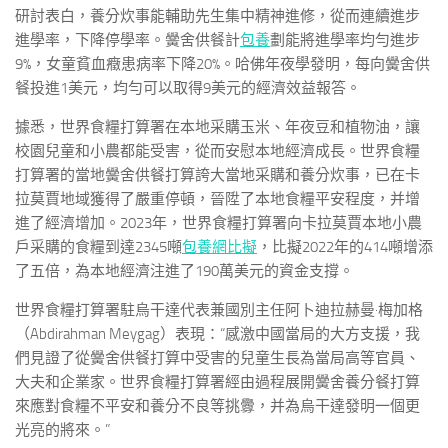
研討表白，養分炊事能輔助先生集中精神進修，從而連續進步
進學率，下降停學率。黌舍供餐計
包養
劃能將進學率均勻進步
9%，女童貧血癥患病率下降20%。哈佛年夜學發明，每向黌舍供
餐投進1美元，均勻可以取得9美元的經濟效益報答。
據悉，世界食糧打算署在本地采購玉米、年夜豆和植物油，讓
校園兒童和小農都能受害，從而安慰本地經濟成長。世界食糧
打算署的當地黌舍供餐打算誇大當地采購和養分炊事，已在卡
拉莫賈地域獲得了嚴重停頓，晉陞了本地食糧平安程度，并增
進了經濟增加。2023年，世界食糧打算署向卡拉莫賈本地小農
戶采購的食糧到達2345噸
包養網比擬
，比擬2022年的414噸增添
了五倍，為本地經濟注進了190萬美元的資金支撐。
世界食糧打算署駐烏干達代表兼國別主任阿卜迪拉赫曼·梅加格
（Abdirahman Meygag）表現：“感激中國當局的大方支援，我
們見證了從黌舍供餐打算中受害的兒童生長為當局高等官員、
大夫和企業家。世界食糧打算署經由過程展開黌舍養分餐打算
來應對食糧不平安和養分不良等挑釁，并為烏干達發明一個更
光亮的將來。”