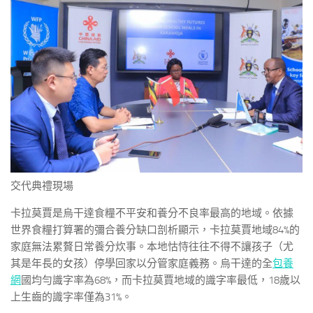
交代典禮現場
卡拉莫賈是烏干達食糧不平安和養分不良率最高的地域。依據
世界食糧打算署的彌合養分缺口剖析顯示，卡拉莫賈地域84%的
家庭無法累贅日常養分炊事。本地怙恃往往不得不讓孩子（尤
其是年長的女孩）停學回家以分管家庭義務。烏干達的全
包養
網
國均勻識字率為68%，而卡拉莫賈地域的識字率最低，18歲以
上生齒的識字率僅為31%。