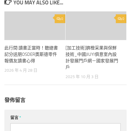
YOU MAY ALSO LIKE...
0
0
此行間·讀書正當時！聽總書
[加工技術]臍橙采果與保鮮
記分送朋OSDER奧斯德零件
技術_中國JIUYI俱意室內設
報價友讀書心得
計發展門戶網－國家發展門
戶
2026 年 4 月 28 日
2025 年 10 月 3 日
發佈留言
留言
*