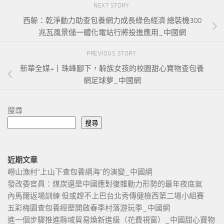
NEXT STORY
西躲：乾淨動力助查包養網力成長綠色經濟 總裝機300
兆瓦風景儲一體化電站行將投進應用_中國網
PREVIOUS STORY
新華全媒+丨珠峰腳下，躲族女孩的校園甜心寶物查包養
網足球夢_中國網
搜尋
搜尋
近期文章
嶗山漁村“上山下查包養網海”的演變_中國網
發改委官員：煤炭還是中國應對復雜動力形勢的最年夜底氣
內馬爾返場訓練 但或趕不上巴台北秀傳健檢西第二場小組賽
五彩梅園查包養經歷開啟春季村落游玩季_中國網
進一個步驟推進縣域貿易煥新進級（花費視窗）_中國甜心寶物