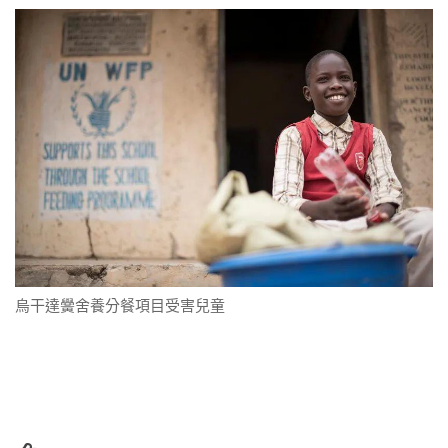
烏干達黌舍養分餐項目受害兒童