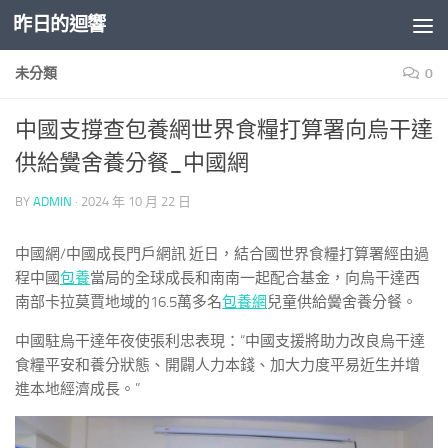
昨日的迴響
Skip to content
未分類
0
中國支撐查包養網世界食糧打算署向烏干達
供給黌舍養分餐_中國網
BY
ADMIN
·
2024 年 10 月 22 日
中國網/中國成長門戶網訊 近日，結合國世界食糧打算署經由過
程中國
包養
當局的全球成長和南南一起配合基金，向烏干達西
南部卡拉莫賈地域的16.5萬多名
包養網
兒童供給黌舍養分餐。
中國駐烏干達年夜使張利忠表現：“中國支援將助力改良烏干達
食糧平安和養分狀態、開闢人力本錢、加大力度平易近生并增
進本地經濟成長。”