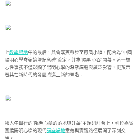
上
教學場地
午的最后，與會嘉賓移步至鳳凰小鎮，配合為“中國
陽明心學岑嶺論壇紀念碑”奠定，并為“陽明心谷”開幕。這一標
志性事務不僅彰顯了陽明心學的深摯底蘊與廣泛影響，更預示
著其在新時代的發展將邁上新的臺階。
鄙人午舉行的“陽明心學的落地與升華”主題研討會上，列位嘉賓
圍繞陽明心學的現代
講座場地
意義與實踐路徑展開了深刻交
通。