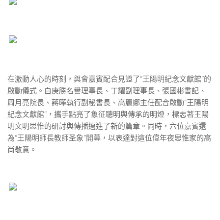
在激動人心的時刻，與會嘉賓配合見證了“王陽明紀念文獻館”的
啟動儀式。白庚勝名譽理事長、丁耀副理事長、張國彬書記、
周月亮院長、蔣曄執行副秘書長、高麗娜主任配合啟動“王陽明
紀念文獻館”，攜手點亮了象征聰明與傳承的明燈，標志著王陽
明文明思惟的研討與傳播邁進了新的篇章。同時，六位嘉賓還
為“王陽明師長教師圣象”開幕，以表達對這位偉年夜思惟家的高
尚敬意。