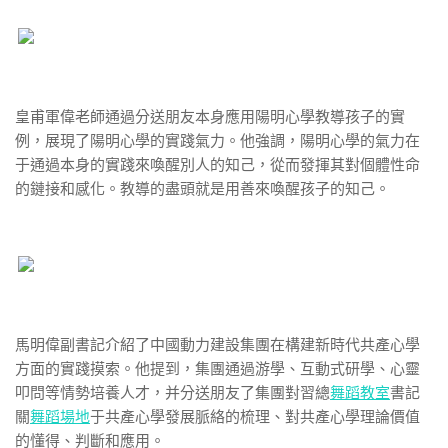
皇甫軍偉老師通過分送朋友本身應用陽明心學教導孩子的實
例，展現了陽明心學的實踐氣力。他強調，陽明心學的氣力在
于通過本身的實踐來喚醒別人的知己，從而發揮其對個體性命
的鏈接和感化。教導的盡頭就是用善來喚醒孩子的知己。
馬明偉副書記介紹了中國動力建設集團在構建新時代共產心學
方面的實踐摸索。他提到，集團通過游學、互動式研學、心靈
叩問等情勢培養人才，并分送朋友了集團對習總
舞蹈教室
書記
關
舞蹈場地
于共產心學發展脈絡的梳理、對共產心學理論價值
的懂得、判斷和應用。