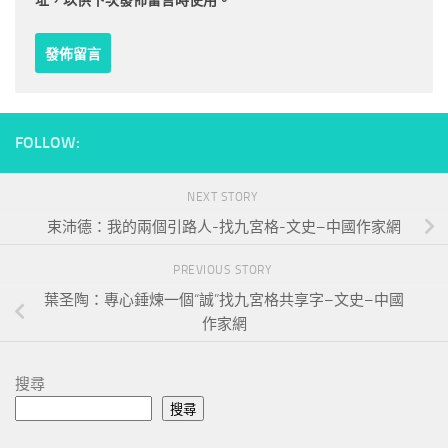
址，以供下次發佈留言時使用。
FOLLOW:
NEXT STORY
束沛德：我的兩個引路人-找九宮格-文史–中國作家網
PREVIOUS STORY
葉圣陶：專心錘煉一個“誠”找九宮格共享字–文史–中國
作家網
搜尋
搜尋