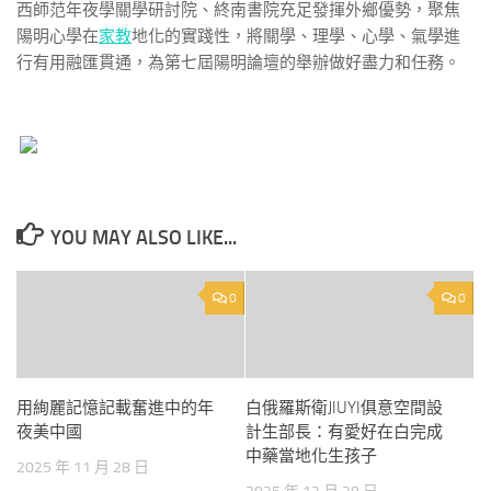
西師范年夜學關學研討院、終南書院充足發揮外鄉優勢，聚焦
陽明心學在
家教
地化的實踐性，將關學、理學、心學、氣學進
行有用融匯貫通，為第七屆陽明論壇的舉辦做好盡力和任務。
YOU MAY ALSO LIKE...
0
0
用絢麗記憶記載奮進中的年
白俄羅斯衛JIUYI俱意空間設
夜美中國
計生部長：有愛好在白完成
中藥當地化生孩子
2025 年 11 月 28 日