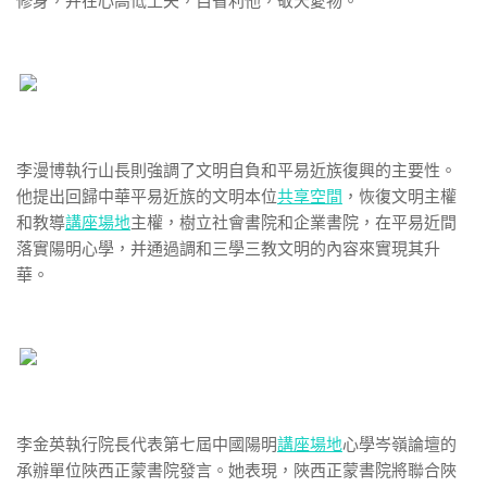
修身，并在心高低工夫，自省利他，敬天愛物。
李漫博執行山長則強調了文明自負和平易近族復興的主要性。
他提出回歸中華平易近族的文明本位
共享空間
，恢復文明主權
和教導
講座場地
主權，樹立社會書院和企業書院，在平易近間
落實陽明心學，并通過調和三學三教文明的內容來實現其升
華。
李金英執行院長代表第七屆中國陽明
講座場地
心學岑嶺論壇的
承辦單位陜西正蒙書院發言。她表現，陜西正蒙書院將聯合陜