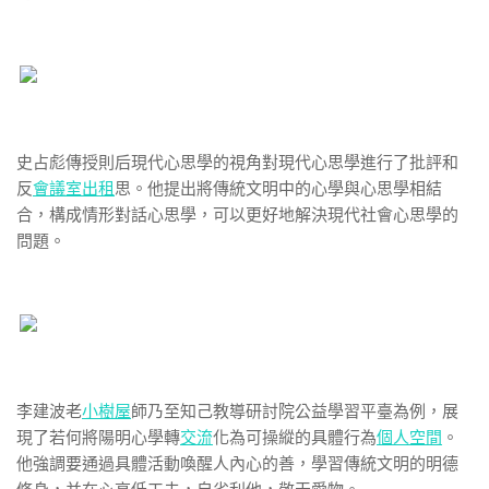
史占彪傳授則后現代心思學的視角對現代心思學進行了批評和
反
會議室出租
思。他提出將傳統文明中的心學與心思學相結
合，構成情形對話心思學，可以更好地解決現代社會心思學的
問題。
李建波老
小樹屋
師乃至知己教導研討院公益學習平臺為例，展
現了若何將陽明心學轉
交流
化為可操縱的具體行為
個人空間
。
他強調要通過具體活動喚醒人內心的善，學習傳統文明的明德