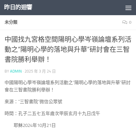
昨日的迴響
Skip to content
未分類
0
中國找九宮格空間陽明心學岑嶺論壇系列活
動之“陽明心學的落地與升華”研討會在三智
書院勝利舉辦！
BY
ADMIN
·
2025 年 3 月 24 日
中國陽明心學岑嶺論壇系列活動之“陽明心學的落地與升華”研討
會在三智書院勝利舉辦！
來源：“三智書院”微信公眾號
時間：孔子二五七五年歲次甲辰玄月十九日戊午
耶穌2024年10月21日