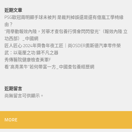
近期文章
PSG歐冠兩明顯手球未被判 是裁判掉誤還是還有億嵐工學椅緣
由？
“用舉動報效內陸，芳華才查包養行情會閃閃發光”（報效內陸 立
功西部）_中國網
匠人匠心·2024年齊魯年夜工匠｜尚OSDER奧斯德汽車零件榮
武：以毫厘之功 鑄不凡之器
秀傳醫院健康檢查美軍F
看“高青黑牛”若何帶富一方_中國查包養經歷網
近期留言
尚無留言可供顯示。
MORE