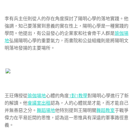
李有兵主任則從人的存在角度探討了陽明心學的落地實踐。他
強調，知己要落實到意義的實在性上，陽明心學是一種實踐的
學問。他提出，有公益發心的企業家和社會骨干人群是
瑜伽場
地
弘揚陽明心學的重要氣力，而書院和公益組織則是將陽明文
明落地發揚的主要場所。
王玨傳授從
瑜伽場地
心體的角度
1對1教學
對陽明心學進行了新
的解讀。他
會議室出租
認為，人的心體就是才能，而才能自己
并無善惡之分。
舞蹈場地
他特別提到王陽明關
舞蹈教室
于戰爭
偉力在平易近間的思惟，認為這一思惟具有深遠的軍事路徑意
義。