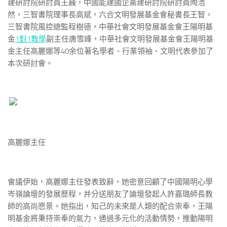
建研討院研討員王巍，中國能建國企黨建研討院研討員陶浩
然，三智書院理事長高斌，六合文明發展基金會秘書長王智，
三智書院風控總監程樹德，中華社會文明發展基金會王陽明基
金
1對1教學
副主任唐雪峰，中華社會文明發展基金會王陽明基
金主任高麗娜等40余位著名學者、行業領袖、文明代表參加了
本次研討會。
高麗娜主任
會議伊始，高麗娜主任發表致辭，她密意回顧了中國陽明心學
岑嶺論壇的發展歷程，并分送朋友了論壇發起人許嘉璐師長教
師的高尚愿景。她指出，知己的未來是人類的配合崇奉，王陽
明基金將秉持崇奉的氣力，通過多元化的活動情勢，推動陽明