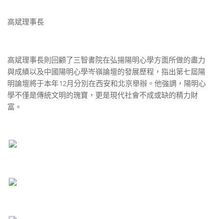
高斌理事長
高斌理事長則回顧了三智書院在弘揚陽明心學方面所做的盡力
與成績以及中國陽明心學岑嶺論壇的發展歷程，指出第七屆陽
明論壇將于本年12月分別在西安和北京舉辦。他強調，陽明心
學不僅是傳統文明的瑰寶，更是現代社會不成或缺的精力財
富。