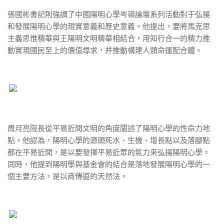
張國彬書記則強調了中國陽明心學岑嶺論壇系列活動對于弘揚
和發展陽明心學的現實意義和歷史意義。他提出，要將馬克思
主義思惟精華與王陽明文明精華相結合，用知行合一的精力推
動實現國民至上的價值尋求，并推動構建人類命運配合體。
周月亮院長從平易近間文明的角度闡述了陽明心學的性命力地
點。他認為，陽明心學的源頭死水、生機、增長點以及落腳點
都在平易近間，是以要發揮平易近眾的氣力來弘揚陽明心學。
同時，他提到陽明學與基金會的結合是落地發展陽明心學的一
個主要方法，是以商傳道的天然法。