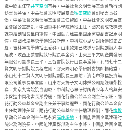
識中間主任李
共享空間
有兵，中華社會文明發展基金會執行副
秘書長蔣曄，中華社會文明發展基金
私密空間
會副秘書長谷
俁，中華社會文明發展基金會主任魏欣，中華社會文明發展基
金會辦公室高凱，中國軍事科學院傳授王玨，國家養成教導總
課題組副組長皇甫軍偉，中國動力建設集團原黨委副書記馬明
偉，中國政法年夜學傳授吳新輝，中科院心思研討所傳授史占
彪，吉林年夜學傳授王愛群，山東致知己教導研討院創辦人李
建波，陜西正蒙書院執行院長李金英，山東三平文明產業發展
無限公司董事長王平，三智書院執行山長李漫博，孔門七十二
賢文明研討院院長程志剛，膠東陽明心學研討會講師楊硌堂，
泰山七十二賢人文明研討院副院長王鳳峪，濟南市聚福投資無
限公司董事長畢言國，山東君天揚子文明傳媒公司總經理柴栓
套，北京九書院院白羽璐，中科院心思研討所青少年人格與安
康促進中間秘書長孫秀麗，雨花行動公益基金副主任柴旺，雨
花行動公益基金會副主任兼干事陳麗華，雨花行動公益基金會
主任助理陳美琴，雨花行動公益基金主任助理程剛，雨花
家教
舉動公益基金副主任馬永輝
講座場地
，中國能建國企黨建研討
院常務副院長、中國能建黨群部副主任李峰，中國能建國企黨