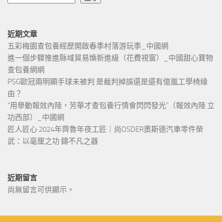
近期文章
五彩梅園查包養經歷開啟春季村落游玩季_中國網
進一個步驟推進縣域貿易煥新進級（花費視窗）_中國甜心寶物
查包養網網
PSG歐冠兩明顯手球未被判 是裁判掉誤還是還有億嵐工學椅緣
由？
“用舉動報效內陸，芳華才查包養行情會閃閃發光”（報效內陸 立
功西部）_中國網
匠人匠心·2024年齊魯年夜工匠｜尚OSDER奧斯德汽車零件榮
武：以毫厘之功 鑄不凡之器
近期留言
尚無留言可供顯示。