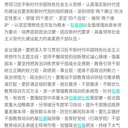
贯彻习近平新时代中国特色社会主义思想，认真落实新时代党
的建设总要求和新时代党的组织路线，深刻领悟“两个确立”的决
定性意义，增强“四个意识”、坚定“四个自信”、做到“两个维
护”，以坚定理想信念宗旨为根本，
包養網
以全面增强执政本领
为重点，培养造就政治过硬、适应新时代要求、具备领导社会
主义现代化建设能力的高素质干部队伍。
会议强调，要把深入学习贯彻习近平新时代中国特色社会主义
思想作为主题主线，坚持不懈用党的创新理论凝心铸魂、强基
固本。要坚持把政治训练贯穿干部成长全周期，教育引导干部
树立正确的权力观、政绩观、事业观，提高干部政治判断力、
政治领悟力、政治执行力。要推动干部教育培训供给与需求精
准匹配，更好满足组织需求、岗位需求、干部需求，不断优化
教育培训方式方法，进一步增强教育培训的系统性、针对
包養
性、有效性。要围绕党中央重大决
包養網比較
策部署，结合国
家重大战略需求，分领域分专题学习培训，提升干部推动高质
量发展本领、服务群众本领、防范化解风险本领。要扎实做好
干部教育培训的基
包養
础保障，发挥好党校（行政学院）干部
教育培训主渠道主阵地作用，加强政治
包養
把关，持续下大气