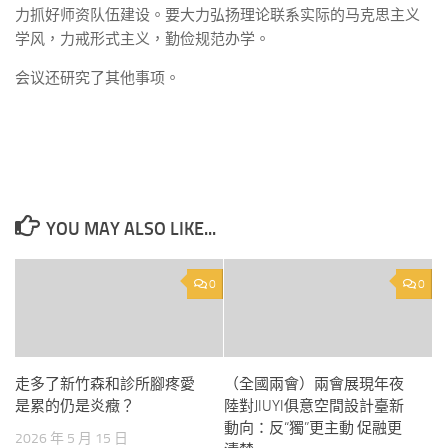
力抓好师资队伍建设。要大力弘扬理论联系实际的马克思主义
学风，力戒形式主义，勤俭规范办学。
会议还研究了其他事项。
YOU MAY ALSO LIKE...
0
0
走多了新竹森和診所腳疼愛
（全國兩會）兩會展現年夜
是累的仍是炎癥？
陸對JIUYI俱意空間設計臺新
動向：反“獨”更主動 促融更
2026 年 5 月 15 日