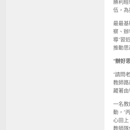
勝利經
伍，為
最最基
察、辦
導“習
推動思
“辦好
“請問
教師路
藏著由
一名教
動，“
心田上
教師隊