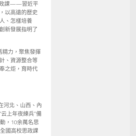
思政課——習近平
，以高遠的歷史
人、怎樣培養
創新發展指明了
話精力，聚焦發揮
計、資源整合等
奉之炬，育時代
在河北、山西、內
云上年夜練兵”備
動，10余萬名思
了全國高校思政課