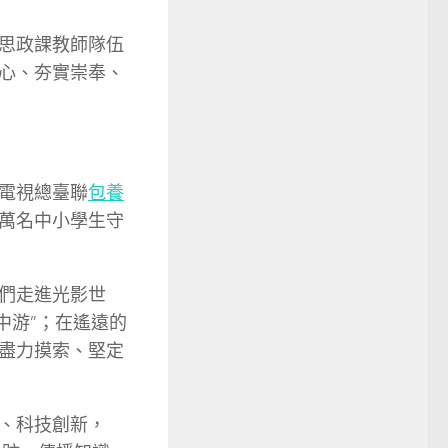
思政課教師隊伍
心、夯實崇奉、
電視總臺聯
包養
萬名中小學生守
們走進光影世
中游”；在遙遠的
盡力摸索、堅定
、科技創新，