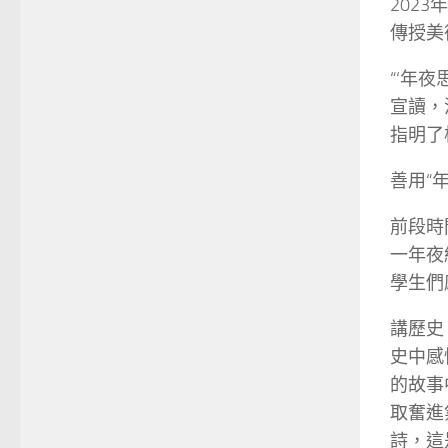
202
傳授美
“‘年
宣讀，
指明了
善用“
前段時
一年夜
學生們
講歷史
史中感
的故事
取奮進
詩，這