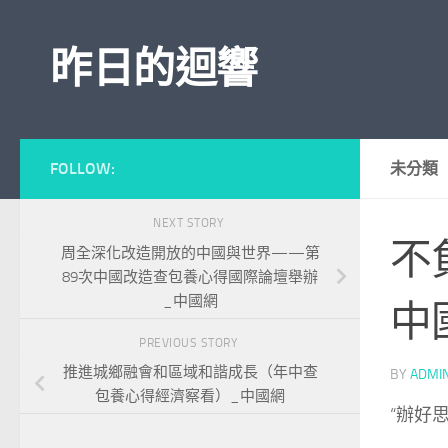
Skip to content
昨日的迴響
FOLLOW:
未分類
NEXT STORY
不
周全深化改造開放的中國與世界——第
89次中國改造查包養心得國際論壇舉辦
_中國網
中
PREVIOUS STORY
推進城鄉融會和區域和諧成長（年中查
BY
ADMI
包養心得經濟察看）_中國網
“辦好