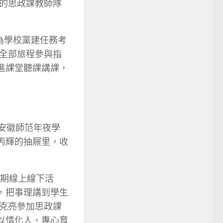
的思政課教師隊
為學校黨建任務考
全部旅程參與指
進課堂聽課講課，
，安徽師范年夜學
丙輝的抽屜里，收
百期線上線下活
，把事理講到學生
克亮參加思政課
以情化人、專心育