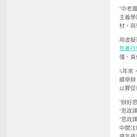
“中老
主義學
材，與
用虛擬
包養行
懂、真
5年來
續舉辦
以賽促
“辦好
“思政
“思政
中關注
廣年夜