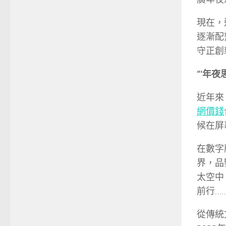
現在，
逐漸配
守正創
“‘年
近年來
網價錢
候在屏
在數字
界，品
太空中
前行…
從傳統