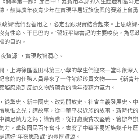
3年《開學第一課》節目中，嘉賓用本身的人生經歷和奮斗
德，鼓舞廣年夜青少年在實現平易近族復興的賽道上奮勇
夜思政課’我們要善用之，必定要跟現實結合起來。上思政
沒有性命、干巴巴的。”習近平總書記的主要唆使，為思
標的目的。
年夜資源”，實現啟智潤心。
間，上海徐匯區田林第三小學的學生們迎來一堂印象深入
紀念館的任務人員帶來了一件館躲珍貴文物——《新青
感觸感染到反動文物所蘊含的強年夜精力氣力。
，從黨史、新中國史、改造開放史、社會主義發展史、中
悟思惟之光；講故事，從中華平易近族的故事、新時代的
中補足精力之鈣；講實踐，從打贏脫貧攻堅戰、籌辦舉辦
氣力。黨和國民百年奮斗，書寫了中華平易近族幾千年歷
是講好“年夜思政課”的豐厚資源。