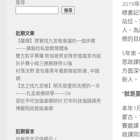
搜尋
201
搜尋
總書記
站位、
人、為
近期文章
標的目
【羅輝】厚實找九宮格會議的一個步驟
——廣毅的私塾教導體系
5年來
雙方對手棄權 新加坡男女隊世億嵐室內設
思政課
計乒賽小組三連勝靜待32強
方面深
村落沃野 查包養青年農創客起新潮_中國
網
新人。
【念之找九宮格】明天是遭到洗禮的一天
“就是
——孔孟故鄉研學——D8
習近平吁加強基礎研討 打牢科技強國建秀
本年1
傳醫院巡檢設基礎
蒙古、
賽磨課
近期留言
政課同
尚無留言可供顯示。