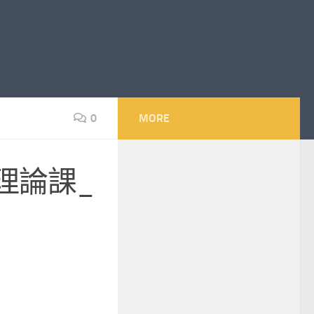
0
MORE
理論課_