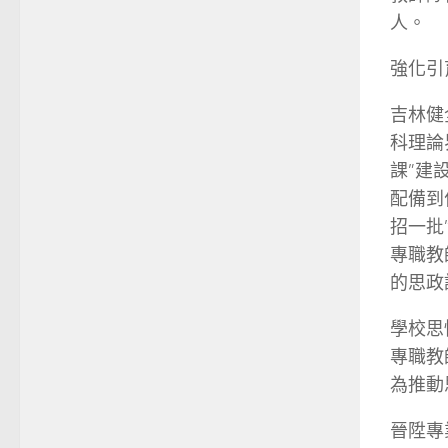
人。
強化引
吉林健
科理論
課”建
配備到
招一批
專職教
的思政
學校思
專職教
為推動
晉陞專