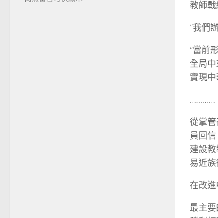
教師戰
“我們
“當前
全局中
實現中
…………
從掌管
員回信
建設教
易近族
在改進
最主要