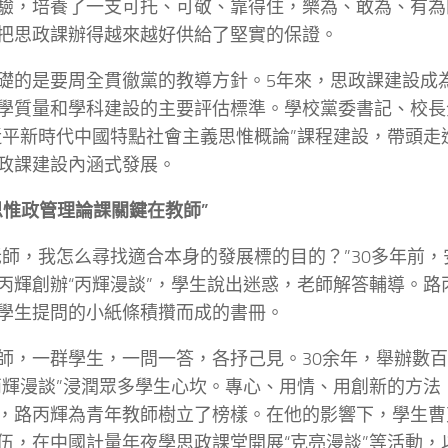
驗，培養了一支可托、可敬、靠得住，樂為、敢為、有為
把思政課辦得越來越好供給了堅實的保證。
礎的是要周全貫徹黨的教導方針。5年來，思政課建設成
學質量和學科建設的主要評估標準。學校黨委書記、校長
近平新時代中國特點社會主義思惟概論”課程建設，帶頭走
政課建設內涵式發展。
思惟政管理論課關鍵在教師”
老師，我怎么尋找適合本身的發展標的目的？”30多年前
丙輝創辦“丙輝漫談”，學生說出迷惑，老師解答輔導。路
學生提問的小紙條積攢而成的書冊。
師，一群學生，一問一答，各抒己見。30余年，舉辦數
丙輝漫談”浸潤眾多學生心坎。專心、用情、用創新的方法
，路丙輝為青年教師樹立了榜樣。在他的影響下，學生曹
伍，在中國計量年夜學思政課堂開展“克亮漫談”等活動，