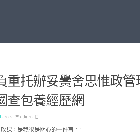
負重托辦妥黌舍思惟政管
國查包養經歷網
N
·
2024 年 8 月 13 日
思政課，是我很是關心的一件事。”