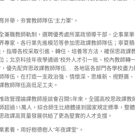
育并舉，夯實教師隊伍“主力軍”。
全兼職教師軌制，選聘優秀處所黨政領導干部、企事業單
界專家、各行業先進模范等參加思政課教師隊伍；寧夏積
設，指導各校采取引進、轉任、培養等方法，確保思政課
位；北京科技年夜學通過“校外人才引一批、校內教師轉
”，優先配齊思政課教師隊伍……各地區各部門各學校盡力
師隊伍，在打造一支政治強、情懷深、思維新、視野廣、
課教師隊伍高低足工夫。
惟政管理論課教師座談會召開5年來，全國高校思政課教師增
師超過11萬人，綜合師生比總體達到國家規定標準，整
思政課高質量發展供給了更為堅實的人才支撐。
業素養，用好樹德樹人“年夜課堂”。