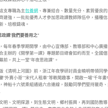
這支專職為主
包養網
、專兼結合、數量充分、素質優良的
齊建強，一批批優秀人才參加思政課教師隊伍中，播種信
新、培根鑄魂。
夜思政課’我們要善用之”
，每年春季學期開學，由中心宣傳部、教導部和中心廣播
合主辦的《開學第一課》專題節目總會如約而至。全國億
幕前，共上一堂“年夜思政課”。
版《清明上河圖》前，浙江年夜學研討員金曉明帶領同學
鑒“外賣小哥”“宋代人租車”等軼聞趣事，開啟一場“千年畫
，神船十六號乘組通過六合連線，鼓勵同學們堅持獵奇、
…
文明、文明探源，到生態文明、鄉村振興，再到國防教導