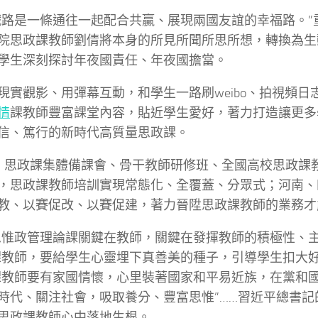
鐵路是一條通往一起配合共贏、展現兩國友誼的幸福路。”
院思政課教師劉倩將本身的所見所聞所思所想，轉換為生
學生深刻探討年夜國責任、年夜國擔當。
現實觀影、用彈幕互動，和學生一路刷weibo、拍視頻日
情
課教師豐富課堂內容，貼近學生愛好，著力打造讓更多
信、篤行的新時代高質量思政課。
，思政課集體備課會、骨干教師研修班、全國高校思政課
，思政課教師培訓實現常態化、全覆蓋、分眾式；河南、
教、以賽促改、以賽促建，著力晉陞思政課教師的業務才
思惟政管理論課關鍵在教師，關鍵在發揮教師的積極性、主
課教師，要給學生心靈埋下真善美的種子，引導學生扣大好
課教師要有家國情懷，心里裝著國家和平易近族，在黨和
時代、關注社會，吸取養分、豐富思惟”……習近平總書記
思政課教師心中落地生根。