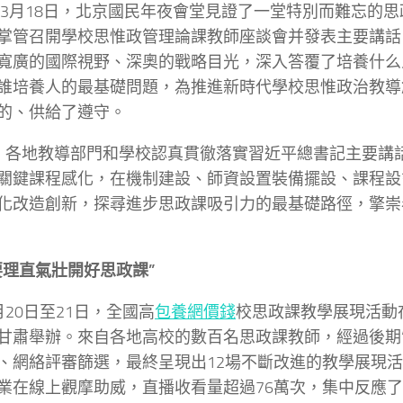
9年3月18日，北京國民年夜會堂見證了一堂特別而難忘的
掌管召開學校思惟政管理論課教師座談會并發表主要講話
寬廣的國際視野、深奧的戰略目光，深入答覆了培養什么
誰培養人的最基礎問題，為推進新時代學校思惟政治教導
的、供給了遵守。
，各地教導部門和學校認真貫徹落實習近平總書記主要講
關鍵課程感化，在機制建設、師資設置裝備擺設、課程設
化改造創新，探尋進步思政課吸引力的最基礎路徑，擎崇
要理直氣壯開好思政課”
月20日至21日，全國高
包養網價錢
校思政課教學展現活動
甘肅舉辦。來自各地高校的數百名思政課教師，經過後期“
、網絡評審篩選，最終呈現出12場不斷改進的教學展現活
業在線上觀摩助威，直播收看量超過76萬次，集中反應