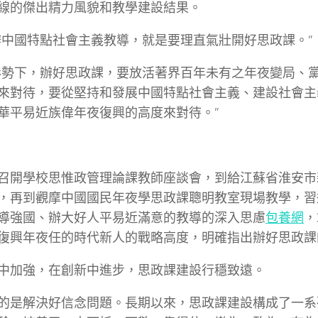
線的傑出精力風貌和教學建設結果。
辦中國特點社會主義教導，就是要理直氣壯開好思政課。”
形勢下，辦好思政課，要放活著界百年未有之年夜變局、
來對待，要從堅持和發展中國特點社會主義、建設社會主
華平易近族偉年夜復興的高度來對待。”
召開學校思惟政管理論課教師座談會，到給江蘇省淮安市
，再到觀摩中國國民年夜學思政課聰明教室現場教學，習
導強國、辦大好人平易近滿意的教導的深入思慮
包養網
，
復興年夜任的時代新人的戰略高度，明確指出辦好思政課
中加強，在創新中進步，思政課建設行穩致遠。
的是解決好信念問題。長期以來，思政課建設構成了一系