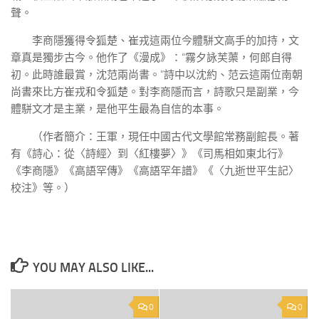
聲。
李商隱獲得令狐楚、崔戎這兩位今體駢文高手的加持，文
章真是獨步古今。他作了《漫成》：“霧夕詠芙蕖，何郎自得
初。此時誰最賞，沈范兩尚書。”詩中以沈約、范云這兩位南朝
尚書來比方崔戎和令狐楚。對李商隱而言，詩歌只是副業，今
體駢文才是主業，是他平生最為自信的本事。
（作者簡介：王軍，現任中國古代文學館常務副館長。著
有《詩心：從〈詩經〉到〈紅樓夢〉》《司馬相如東北行》
《李商隱》《高語罕傳》《高語罕年譜》《〈九逝世平生記〉
校注》等。）
YOU MAY ALSO LIKE...
0
0