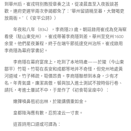
到華州后，崔戎特別教授章奏之法，從凌晨直至入夜扳談甚
歡，連府吏遲早兩次參謁都免了：“華州留語曉至暮，大聲喝吏
放兩衙。”（《安平公詩》）
年夜和八年（834），李商隱23 歲。朝廷錄用崔戎為兗海察
看使（駐山東兗州）。崔戎帶著李商隱到差。華州至兗州1600
余里。他們星夜兼程，終于在端午節抵達兗州治所。崔戎錄用
李商隱為幕府掌書記。
李商隱在幕府宴席上，吃到了本地特產——於陵（今山東
鄒平）竹筍。竹筍在長安和成都等地并不奇怪，但兗州地處黃
河道域，竹子稀疏，筍價昂貴。李商隱聯想到本身，少有才
名，年青氣盛，廉潔高傲，餐與加入進士測試不按時俗行卷、
請托，考進士屢試不中，于是作了《初食筍呈座中》：
嫩籜噴鼻苞初出林，於陵講價重如金。
皇都陸海應有數，忍剪凌云一寸衷。
這首詩用口語或可譯為：