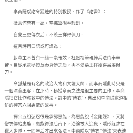
缺乏惜。
李商隱感謝令狐楚的特別教授，作了《謝書》：
微意何曾有一毫，空攜筆硯奉龍韜。
自蒙三更傳衣后，不羨王祥得佩刀。
這首詩用口語或可譯為：
對幕主不曾有一絲一毫報效，枉然攜筆硯捧兵法侍奉辛
苦。自從承蒙秘授章奏真傳之后，再不愛慕王祥獲得呂虔佩
刀。
令狐楚是有名的政治人物和文壇大師，而李商隱此時只是
一個清貧墨客。在那時，秘授章奏之法是很主要的工作，李商
隱把它比作釋教中的傳法。詩中的“傳衣”，典出和李商隱家道相
仿的禪宗六祖惠能的故事。
禪宗五祖弘忍很是承認惠能，為惠能說《金剛經》，又將
僧衣傳給惠能。惠能得法后南下，沿途被人追殺，隱形躲跡在
獵人步隊，十四年后才出來弘法。李商隱以“傳衣”“傳法”來表達