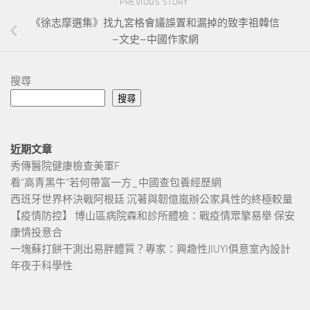
PREVIOUS STORY
《徐志摩選集》找九宮格會議誤置和漏掉的致李祖韓信
–文史–中國作家網
搜尋
搜尋
近期文章
秀傳醫院健康檢查美軍F
看“高青黑牛”若何帶富一方_中國查包養經歷網
西班牙世界杯決戰阿根廷 沉著與韌億嵐辦公家具性的終極較量
【疫情防控】 博山區病院森和診所體檢：戰疫情眾擎易舉 保安
康情投意合
一塊蘇打餅干測出易胖體質？專家：興趣性JIUYI俱意室內設計
年夜于科學性