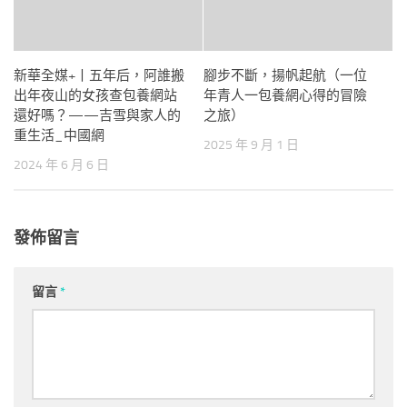
新華全媒+丨五年后，阿誰搬
腳步不斷，揚帆起航（一位
出年夜山的女孩查包養網站
年青人一包養網心得的冒險
還好嗎？——吉雪與家人的
之旅）
重生活_中國網
2025 年 9 月 1 日
2024 年 6 月 6 日
發佈留言
留言
*