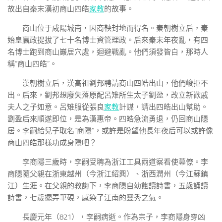
故出自秦末漢初商山四皓
家教
的故事。
商山位于咸陽城南，因商鞅封地而得名。秦朝樹立后，秦
始皇嬴政提拔了七十名博士資管理政。后來秦末年夜亂，有四
名博士跑到商山巖居穴處，迴避戰亂。他們須發皆白，那時人
稱“商山四皓”。
漢朝樹立后，漢高祖劉邦聘請商山四皓出山，他們峻拒不
出。后來，劉邦想廢失落原配呂雉所生太子劉盈，改立新歡戚
夫人之子如意。呂雉服從張良
家教
計謀，請出四皓出山幫助。
劉盈后來順遂即位，是為漢惠帝。四皓急流勇退，仍回商山隱
居。李嗣給兒子取名“商隱”，或許是盼望他長年夜后可以或許像
商山四皓那樣功成身隱吧？
李商隱三歲時，李嗣受聘為浙江工具兩道察看使幕僚。李
商隱隨父親在浙東越州（今浙江紹興）、浙西潤州（今江蘇鎮
江）生涯。在父親的教誨下，李商隱自幼飽讀詩書，五歲誦讀
詩書，七歲擺弄筆硯，感染了江南的靈秀之氣。
長慶元年（821），李嗣病逝。作為宗子，李商隱身穿凶