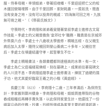
服，侍奉母親，率領姐弟，舉著招魂幡，千里迢迢把亡父的棺
木運回滎陽埋葬。由于千里回葬，家財耗盡，一貧如洗，簡直
沒有安身之地，沒有可以投奔的親戚：“四海無可回之地，九族
無可倚之親。”（《祭裴氏姊文》）
守喪時代，李商隱和弟弟羲叟隨著堂叔李處士進修古文寫
作技能。李處士的父親曾擔負“皇郊社令”職務，職責是在京城郊
外祭奠六合。李處士十八歲收太學進修，精曉五經，在父親生
病后加入太學，隨侍父親回到滎山養病二十多年。父親往世
后，李處士在墳邊結廬守孝，起誓畢生不仕。
李處士精曉書法，各類書體都到達極高的水準。有一次，
李處士為亡父造福繕寫佛經，刻在墓碑上，成果前往摹寫碑文
的人川流不息。李商隱追隨李處士進修書法，練就了過硬的孺
子功，他尤其愛好臨寫王羲之的小楷《黃庭經》。
長慶三年（823），李商隱十二歲。三年孝滿后，為保持生
計，李家搬到鄭州棲身。李商隱和母親、姐姐買進帶殼的谷物
舂成粗糧后再轉手賣失落，以此保持家里生計。他還找了一份
繕寫公函的任務，抄書、抄經所得成為家里主要的經濟起源。