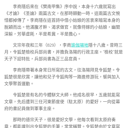
李商隱后來在《樊南甲集》序中說，本身十六歲就寫出
《才論》《圣論》兩篇古文，在那時顫動一時。這兩篇古文惋
惜都掉傳了。李商隱在這首詩中借小姑娘的苦衷來暗寫本身的
脫穎而出。他滿腹才幹、渴求做官，就像待嫁的小姑娘，幽閨
深躲，芳華虛耗，半是希冀，半是擔心。
文宗年夜和三年（829），李商
瑜伽場地
隱十八歲。昔時三
月，令狐楚檢校兵部尚書，并擔負洛陽的行政主座。“檢校”就是
天子下詔特批，兵部尚書為正三品官員。
李商隱帶著本身常日所寫的古文，往洛陽拜見令狐楚。令
狐楚很是欣賞，讓他和兒子令狐绹等一路進修游玩，餐與加入
文學聚首運動。
令狐楚是有名的今體駢文大師。他成名很早，五歲就能寫
文章，先后遭到三任河東節度使（駐太原）的愛好，一向從幕
府的書記員做到軍事主座。
那時的德宗天子，很是愛好文學，他每次看到太原府奏
章，都能識別出令狐楚的手筆，常常稱贊。令狐楚由於文章寫