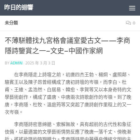
昨日的迴響
Skip to content
未分類
0
不薄駢體找九宮格會議室愛古文——李商
隱詩鑒賞之一–文史–中國作家網
BY
ADMIN
·
2025 年 3 月 3 日
在李商隱走上詩壇之前，初唐四杰王勃、楊炯、盧照鄰、
駱賓王以及陳子昂曾經構成了唐初詩壇的岑嶺，而李白、杜
甫、王維、孟浩然、白居易、韓愈、李賀等又以本身奇特的文
學藝術創作，構成了盛唐、中唐兩次詩歌創作的岑嶺。到了晚
唐，李商隱、杜牧、溫庭筠等又突起了唐詩創作里程上的又一
次岑嶺。
李商隱詩密意綿邈、索解無故，具有超前的古代性和象征
伎倆，以最適當的文學藝術情勢反應了晚唐一落千丈、傍晚漸
近、搖搖欲墜的時期精力。李商隱詩是中華優良傳統文明的主