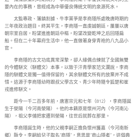
要內在的事務，曾經成為中華優良傳統文明的泉源死水。
太監專政、藩鎮割據、牛李黨爭是李商隱所處晚唐時期的
三年夜政治題目。終其平生，李商隱一直虔誠朝廷，屢屢以唐
朝宗室自居，盼望進進朝廷中樞，盼望改變乾坤之后回隱扁
船。但在二十年幕府生活中，他一直做著身穿青袍的八九品小
官。
李商隱的古文功底異常深摯，卻人緣偶合練就了全國無雙
的今體駢文（駢體文）本事，以致于汗青學家范文瀾說，李商
隱的駢體文是獨一值得保留的，其余駢體文所有的放棄并不成
惜。這源于李商隱幼時跟叔父學古文、青少年時隨令狐楚和崔
戎進修駢文。
距今一千二百多年前，唐憲宗元和七年（812），李商隱誕
生于滎陽（今河南滎陽）。他的本籍原是懷州河內（今河南沁
陽），祖父李俌把家遷到滎陽，往世后就葬在那里。
李商隱誕生時，他的父親李嗣正擔負懷州獲嘉（今河南新
鄉）縣令。李嗣給兒子取名“商隱”，意思是“商山隱者”，這個典