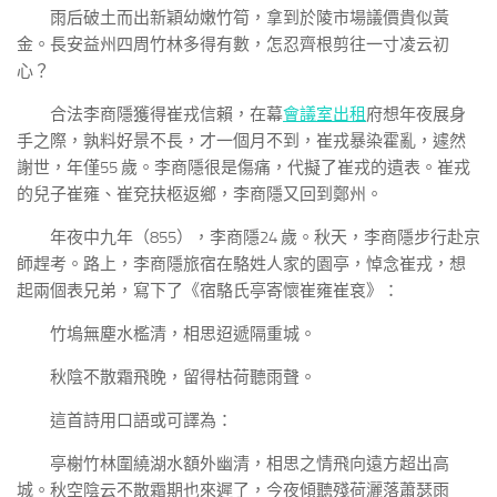
雨后破土而出新穎幼嫩竹筍，拿到於陵市場議價貴似黃
金。長安益州四周竹林多得有數，怎忍齊根剪往一寸凌云初
心？
合法李商隱獲得崔戎信賴，在幕
會議室出租
府想年夜展身
手之際，孰料好景不長，才一個月不到，崔戎暴染霍亂，遽然
謝世，年僅55 歲。李商隱很是傷痛，代擬了崔戎的遺表。崔戎
的兒子崔雍、崔兗扶柩返鄉，李商隱又回到鄭州。
年夜中九年（855），李商隱24 歲。秋天，李商隱步行赴京
師趕考。路上，李商隱旅宿在駱姓人家的園亭，悼念崔戎，想
起兩個表兄弟，寫下了《宿駱氏亭寄懷崔雍崔袞》：
竹塢無塵水檻清，相思迢遞隔重城。
秋陰不散霜飛晚，留得枯荷聽雨聲。
這首詩用口語或可譯為：
亭榭竹林圍繞湖水額外幽清，相思之情飛向遠方超出高
城。秋空陰云不散霜期也來遲了，今夜傾聽殘荷灑落蕭瑟雨