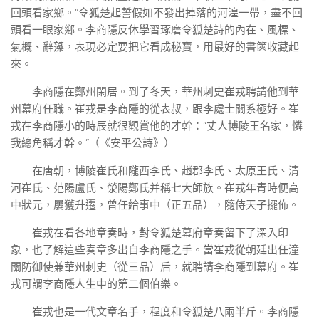
回頭看家鄉。”令狐楚起誓假如不發出掉落的河湟一帶，盡不回
頭看一眼家鄉。李商隱反休學習琢磨令狐楚詩的內在、風標、
氣概、辭藻，表現必定要把它看成秘寶，用最好的書篋收藏起
來。
李商隱在鄭州閑居。到了冬天，華州刺史崔戎聘請他到華
州幕府任職。崔戎是李商隱的從表叔，跟李處士關系極好。崔
戎在李商隱小的時辰就很觀賞他的才幹：“丈人博陵王名家，憐
我總角稱才幹。”（《安平公詩》）
在唐朝，博陵崔氏和隴西李氏、趙郡李氏、太原王氏、清
河崔氏、范陽盧氏、滎陽鄭氏并稱七大師族。崔戎年青時便高
中狀元，屢獲升遷，曾任給事中（正五品），隨侍天子擺佈。
崔戎在看各地章奏時，對令狐楚幕府章奏留下了深入印
象，也了解這些奏章多出自李商隱之手。當崔戎從朝廷出任潼
關防御使兼華州刺史（從三品）后，就聘請李商隱到幕府。崔
戎可謂李商隱人生中的第二個伯樂。
崔戎也是一代文章名手，程度和令狐楚八兩半斤。李商隱