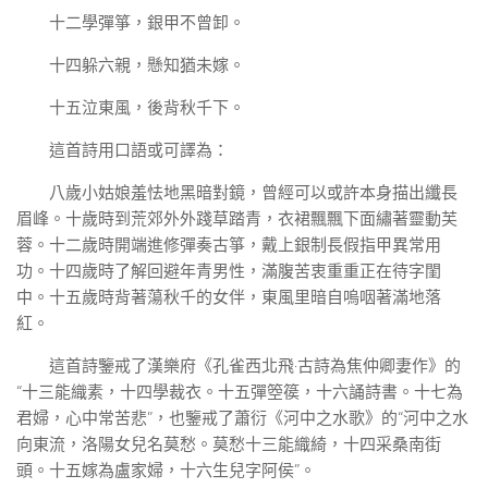
十二學彈箏，銀甲不曾卸。
十四躲六親，懸知猶未嫁。
十五泣東風，後背秋千下。
這首詩用口語或可譯為：
八歲小姑娘羞怯地黑暗對鏡，曾經可以或許本身描出纖長
眉峰。十歲時到荒郊外外踐草踏青，衣裙飄飄下面繡著靈動芙
蓉。十二歲時開端進修彈奏古箏，戴上銀制長假指甲異常用
功。十四歲時了解回避年青男性，滿腹苦衷重重正在待字閨
中。十五歲時背著蕩秋千的女伴，東風里暗自嗚咽著滿地落
紅。
這首詩鑒戒了漢樂府《孔雀西北飛·古詩為焦仲卿妻作》的
“十三能織素，十四學裁衣。十五彈箜篌，十六誦詩書。十七為
君婦，心中常苦悲”，也鑒戒了蕭衍《河中之水歌》的“河中之水
向東流，洛陽女兒名莫愁。莫愁十三能織綺，十四采桑南街
頭。十五嫁為盧家婦，十六生兒字阿侯”。