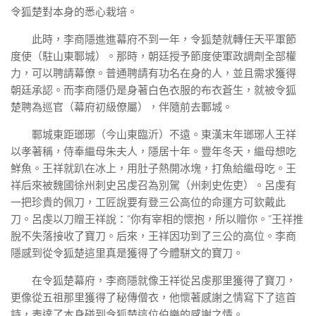
令狐楚對本身的悉心栽培。
此時，李商隱進進幕府不到一年，令狐楚就轉任天平軍節
度使（駐山東鄆城）。那時，朝廷授予節度使軍政調劑全部權
力，可以聘請幕僚。普通聘請有功名在身的人，並且需求獲得
朝廷承認。而李商隱仍是身著白色衣服的布衣蒼生，就被令狐
楚聘為巡官（幕府初級僚屬），伴隨前去鄆城。
鄆城東距瑯琊（今山東臨沂）不遠。東漢末年瑯琊人王祥
以孝著稱，侍奉繼母朱夫人，隱居十年。豐年冬天，繼母想吃
鮮魚。王祥就趴在冰上，用肚子熱開冰塊，打魚給繼母吃。王
祥后來被魏國徐州刺史呂虔召為別駕（州刺史佐吏）。呂虔有
一把珍貴的佩刀，工匠說要有登三公高位的命運方可欽戴此
刀。呂虔以刀贈王祥說：“你有宰相的懷抱，所以贈你。”王祥推
脫不失落接收了寶刀。后來，王祥因功到了三公的高位。李商
隱感到從令狐楚這里真是獲得了今體駢文的寶刀。
在令狐楚幕府，李商隱就像王祥從呂虔那里獲得了寶刀，
更像從五祖那里獲得了秘傳僧衣，他懷著感謝之情寫下了這首
詩，表達了本身碰到令狐楚這位伯樂的感謝之情。