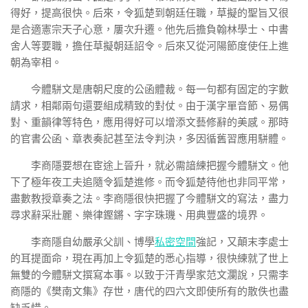
得好，提高很快。后來，令狐楚到朝廷任職，草擬的聖旨又很
是合適憲宗天子心意，屢次升遷。他先后擔負翰林學士、中書
舍人等要職，擔任草擬朝廷詔令。后來又從河陽節度使任上進
朝為宰相。
今體駢文是唐朝尺度的公函體裁。每一句都有固定的字數
請求，相鄰兩句還要組成精致的對仗。由于漢字單音節、易偶
對、重韻律等特色，應用得好可以增添文藝修辭的美感。那時
的官書公函、章表奏記甚至法令判決，多因循舊習應用駢體。
李商隱要想在宦途上晉升，就必需諳練把握今體駢文。他
下了極年夜工夫追隨令狐楚進修。而令狐楚待他也非同平常，
盡數教授章奏之法。李商隱很快把握了今體駢文的寫法，盡力
尋求辭采壯麗、樂律鏗鏘、字字珠璣、用典豐盛的境界。
李商隱自幼嚴承父訓、博學
私密空間
強記，又顛末李處士
的耳提面命，現在再加上令狐楚的悉心指導，很快練就了世上
無雙的今體駢文撰寫本事。以致于汗青學家范文瀾說，只需李
商隱的《樊南文集》存世，唐代的四六文即使所有的散佚也盡