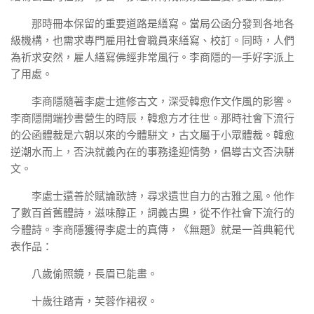
那時冊本保留的重要道路是繕寫。當局公函分發到各地各
級機構，也需求專門雇用社會職員來繕寫、校訂。同時，人們
為祈求安然，雇人繕寫佛經非常風行。李商隱的一手好字派上
了用處。
李商隱隨著李處士進修古文，深受韓愈作文作風的影響。
李商隱開端抄書營生的時辰，韓愈方才往世。那時社會下流行
的公函體裁是六朝以來的今體駢文，古文屬于小眾體裁。韓愈
逆潮水而上，否決就義內在的事務逢迎情勢，倡導古文否決駢
文。
李處士還善於賦論歌詩，尋求遺世自力的古雅之風。他作
了數百首舊體詩，滋味醇正，詞義古奧，從不作社會下流行的
今體詩。李商隱獲得李處士的真傳，《無題》就是一首典範代
表作品：
八歲偷照鏡，長眉已能畫。
十歲往踏青，芙蓉作裙衩。