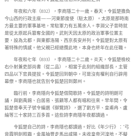
年夜和六年（832），李商隱二十一歲。春天，令狐楚擔負
今山西的行政主座——河東節度使（駐太原）。太原是那時南
方最主要的軍事基地，常駐軍力有五萬余人。李淵父子昔時就
是從太原起兵篡奪全國的。武則天因太原的政治軍事位置主
要，設為北都，與東都洛陽、西京長安并列。令狐楚對太原有
著特殊的情感。他父親已經總攬此地，本身也終年在此任職。
年夜和七年（833），李商隱二十二歲。炎天，令狐楚檢校
右仆射兼吏部尚書（從二品），相當于此刻的組織部長，主管
四品以下官員提拔。令狐楚回到朝中，可是沒有權利自行辟用
幕僚。李商隱也就告別令狐楚回到鄭州。
臨行前，李商隱向令狐楚借閱歌詩。令狐楚的詩明朗可
誦，與劉禹錫、白居易、張籍等人都有唱和往來。早年間，令
狐楚曾奉天子號令編選《御覽詩》，選了劉方平、皇甫冉、盧
綸等三十家詩三百多首。這些詩李商隱年夜都讀過。
令狐楚自己的詩，李商隱也都讀過。好比《年少行》：“弓
背霞明劍照霜，金風抽豐走馬出咸陽。未收皇帝河湟地，不擬