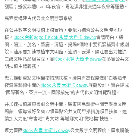
護區；辦妥非遺brand年夜會、粵港澳非遺交通年夜會等運動。
高程度構建古代公共文明辦事系統
在公共數字文明扶植上謀實策，要聚力補齊公共文明陣地短
板。
Klook 台新gogo卡
Klook 永豐 大戶卡 dawho
會議明白，韶
關、陽江、茂名、肇慶、清遠、揭陽6個地市要抓緊補齊市級劇
院。汕尾要加速扶植市文明館，汕頭、云浮、陽江要出力推進
三級文明站品級晉陞，實
Klook 永豐 大衛卡 daway
在落實公共文
明扶植主體義務。
聚力推動重點文明舉措措施扶植。廣東將高程度做好白鵝潭年
夜灣區藝術中間的
Klook 永豐 大衛卡 daway
展擺設計，實在建成
“國際著名、亞洲一流、國際搶先”的古代化文明博覽群體。
并加速扶植廣東粵劇文明中間、廣東國民藝術中間等嚴重文明
場館，領導做好全省72個重點公共文明舉措措施項目扶植，連
續加大力度“粵書吧”“粵文坊”等城鄉文明“微地標”扶植。
聚力晉陞
Klook 永豐 大衛卡 daway
公共數字文明程度。廣東將優