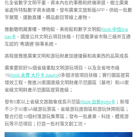
化全省數字文明平臺、資本內在的事務和終端渠道，樹立廣東
省處所特點數字資本總庫，發布廣東文旅新版APP，供給一批數
字展覽、運動直播、精品劇目等線上產物。
推動聰明藏書樓、博物館、美術館和數字文明館
Klook 中信line
pay卡
、國度公共文明云項目扶植，打造籠罩省市縣三級并互通
互認的“粵讀通”辦事系統。
高程度推進廣東文明和游玩財產加速復蘇和高東西的品質成長
廣東要抓好54個省級重點文明游玩項目，以及全省地市級
15
Klook 永豐 大戶卡 dawho
0多個涉旅項目扶植；實行園區提質
增效工程，推進26家國度級文明財產示范園區（基地）和45家
省級文明財產示范園區提質進級；
發布5家以上省級文旅融會成長示范區
Klook 台新gogo卡
；新增
不少于50家4A級游玩景區、省級游玩度假區和游玩休閑街區；
整合打造10個村落游玩集聚區；發布一批產業、科技、體育游
玩等示范項目；打造一批村落文創工坊。