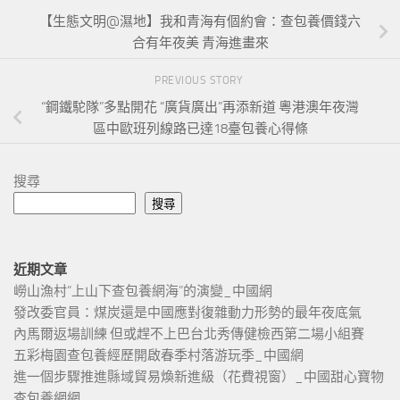
【生態文明@濕地】我和青海有個約會：查包養價錢六
合有年夜美 青海進畫來
PREVIOUS STORY
“鋼鐵駝隊”多點開花 “廣貨廣出”再添新道 粵港澳年夜灣
區中歐班列線路已達18臺包養心得條
搜尋
搜尋
近期文章
嶗山漁村“上山下查包養網海”的演變_中國網
發改委官員：煤炭還是中國應對復雜動力形勢的最年夜底氣
內馬爾返場訓練 但或趕不上巴台北秀傳健檢西第二場小組賽
五彩梅園查包養經歷開啟春季村落游玩季_中國網
進一個步驟推進縣域貿易煥新進級（花費視窗）_中國甜心寶物
查包養網網