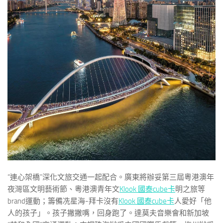
“連心架橋”深化文旅交通一起配合。廣東將辦妥第三屆粵港澳年
夜灣區文明藝術節、粵港澳青年文
Klook 國泰cube卡
明之旅等
brand運動；籌備冼星海-拜卡沒有
Klook 國泰cube卡
人愛好「他
人的孩子」。孩子撇撇嘴，回身跑了。達莫夫音樂會和新加坡