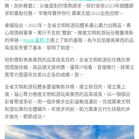
務，剖析概要2：以後面對的情勢請求，研討安排2023年總體請
求和重點任務。 羊晚咩寶伴你行 廣東文旅2022出色回想”>
會議指出，2022年，全省文明和游玩體系盡心盡力出精品，專
心用情辦實事，篤行不怠抓“雙創”，推進文明和游玩任務獲得新
的停頓，
Klook 富邦J卡
邁上了新的臺階，為今后加速高東西的品
質成長夯實了基本、發明了前提。
但對標對表高東西的品質成長目的，全省文明和游玩任務在舉
措措施扶植、高品德文旅供應、優質IP培養、宣揚推行、政策立
異等方面還存在差以企及的成績。距。
全省文明和游玩體系要凝集新共鳴、建立新目的、增立異上
風，凝心聚力推進文明和游玩高東西的品質成長，以一個個出
彩會聚成多彩、用一個步驟步出彩凝集成濃彩，完成廣東文明
和游玩業的全體躍升、年夜步向前，助力廣東古代化扶植的步
步搶先、節節成功。