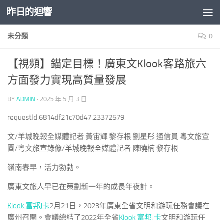
昨日的迴響
Skip to content
未分類
0
【視頻】錨定目標！廣東文Klook客路旅六
方面發力實現高質量發展
BY
ADMIN
·
2025 年 5 月 3 日
requestId:6814df21c70d47.23372579.
文/羊城晚報全媒體記者 黃宙輝 黎存根 劉星彤 通信員 粵文旅宣
圖/粵文旅宣錄像/羊城晚報全媒體記者 陳曉楠 黎存根
嶺南春早，活力勃勃。
廣東文旅人早已在策劃新一年的成長年夜計。
Klook 富邦J卡
2月21日，2023年廣東全省文明和游玩任務會議在
廣州召開。會議總結了2022年全省
Klook 富邦J卡
文明和游玩任