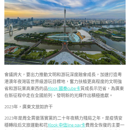
會議誇大，要出力推動文明和游玩深度融會成長，加速打造粵
港澳年夜灣區世界級游玩目標地，奮力扶植更高程度的文明強
省和游玩業高東西的品
Klook 國泰cube卡
質成長示范省，為廣東
在新征程中走在全國前列、發明新的光輝作出積極進獻。
2023年，廣東文旅如許干
2023年是周全貫徹落實黨的二十年夜精力殘局之年，是疫情安
穩轉段后文旅運動和花
Klook 中信line pay卡
費周全恢復的主要一