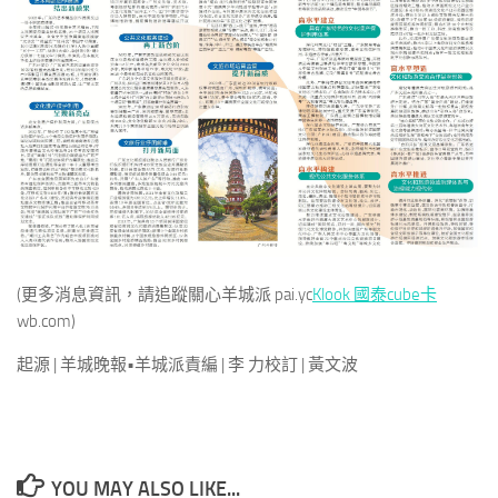
(更多消息資訊，請追蹤關心羊城派 pai.yc
Klook 國泰cube卡
wb.com)
起源 | 羊城晚報•羊城派責編 | 李 力校訂 | 黃文波
YOU MAY ALSO LIKE...