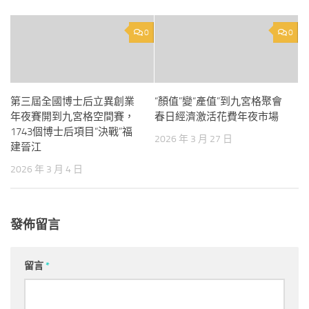
0
0
第三屆全國博士后立異創業
“顏值”變“產值”到九宮格聚會
年夜賽開到九宮格空間賽，
春日經濟激活花費年夜市場
1743個博士后項目“決戰”福
2026 年 3 月 27 日
建晉江
2026 年 3 月 4 日
發佈留言
留言
*