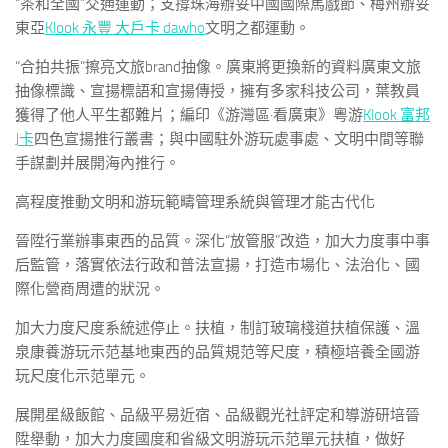
“茶和全國”交通運動；支撐珠海辦妥中國國際馬戲節、梅州辦妥
東亞
Klook 永豐 大戶卡 dawho
文明之都運動。
“合拍共振”擦亮文旅brand抽像。廣東將更換新的資料廣東文旅
抽像標識、宣揚標語和宣揚傳授，擁有多家科技公司，葉教員
獲得了他人平生都難片；編印《游灣區·看廣東》粵游
Klook 富邦
J卡
四色宣揚推行叢書；與中國駐外游玩處事處、文明中間等聯
手謀劃并展開海內推行。
高程度推動文明和游玩範疇管理系統與管理才能古代化
晉陞行業辦事東西的品質。深化“放管服”改造，加大力度事中事
后監管，落實依法行政和普法宣揚，打造市場化、法治化、國
際化營商周遭的狀況。
加大力度尺度系統述停止。扶植，制訂玻璃棧道扶植保護、溫
泉康養游玩示范基地東西的品質規范等尺度，積極培養全國游
玩尺度化示范單元。
展開星級飯館、品級平易近宿、品級觀光社評定和導游研培晉
陞舉動，加大力度國度和省級文明游玩示范單元扶植，做好