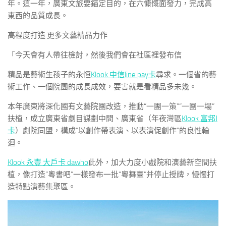
年。這一年，廣東文旅要錨定目的，在六慷慨面發力，完成高
東西的品質成長。
高程度打造 更多文藝精品力作
「今天會有人帶往檢討，然後我們會在社區裡發布信
精品是藝術生孩子的永恒
Klook 中信line pay卡
尋求。一個省的藝
術工作、一個院團的成長成效，要害就是看精品多未幾。
本年廣東將深化國有文藝院團改造，推動“一團一策”“一團一場”
扶植，成立廣東省劇目謀劃中間、廣東省（年夜灣區
Klook 富邦J
卡
）劇院同盟，構成“以創作帶表演、以表演促創作”的良性輪
迴。
Klook 永豐 大戶卡 dawho
此外，加大力度小戲院和演藝新空間扶
植，像打造“粵書吧”一樣發布一批“粵舞臺”并停止授牌，慢慢打
造特點演藝集聚區。