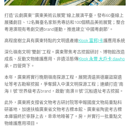
打造“云劇廣東”“廣東美術云展覽”線上展演平臺，發布60臺線上
展播劇目、12名舞臺名家新秀專訪和100個精品美術展覽；整合
粵港澳現有粵劇交通brand運動，推進建立“中國粵劇節”。
高程度樹立具有廣東特點的文明遺產維
Klook 富邦J卡
護應用系統
深化嶺南文明“雙創”工程。廣東聚焦考古挖掘研討、博物館改造
成長、反動文物維護應用、非遺活態傳
Klook 永豐 大戶卡 dawho
承，四管齊下。
本年，廣東將實行晚期嶺南探源工程，展開清遠英德巖盜窟遺
址等考古勘察挖掘，爭奪歸入中漢文明探源工程；連續打造“南
海Ⅰ號”世界級考古brand，啟動“南澳Ⅱ號”沉船遺址考古挖掘。
此外，廣東將支撐省文物考古研討院等申報國度文物局重點科
研基地，加速扶植廣東省文物考古標本館、廣東省陶瓷考古標
本庫貓終於寧靜上去，乖乖地睡著了。房，并實行一批重點文
物維護應用項目。