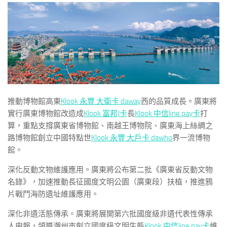
推動博物館高東
Klook 永豐 大衛卡 daway
西的品質成長。廣東將
實行廣東博物館改造成
Klook 富邦J卡
長
Klook 中信line pay卡
打
算，重點支撐廣東省博物館、南越王博物院、廣東海上絲綢之
路博物館創立中國特點世
Klook 永豐 大戶卡 dawho
界一流博物
館。
深化反動文物維護應用。廣東將公布第二批《廣東省反動文物
名錄》，加速推動長征國度文明公園（廣東段）扶植，推進鴉
片戰鬥海防遺址維護應用。
深化非遺活態傳承。廣東將展開第六批國度級非遺代表性傳承
人申報，領導潮州市創立國度級文明生態
Klook 中信line pay卡
維