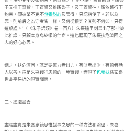
遣，決不克不及如約束，何似罷之？’更不聽，督責愈急。顏魯
子又推王齊賢，王齊賢又推顏魯子。及王齊賢往，顏依舊行下
約束，卻被某不克不
包養甜心
及管得，只認指使了。若以為
罪，則前后之為守者皆一樣，又何從根究？其勢不何如，只得
這般處。”（《朱子語類》卷一百八）朱熹這里刻畫出了那些彼
此推諉、只顧本身烏紗帽的仕宦。這也體現了朱熹扶危濟困之
忠的好心心思。
總之，扶危濟困，就是要無力者出力，有財者出財，有德者勸
人以善。這是朱熹踐行忠德的一種實踐，體現了
包養妹
儒家憂
世憂平易近的現實關懷。
三、盡職盡責
盡職盡責是朱熹忠德思惟謀事之忠的一種方法和途徑。朱喜