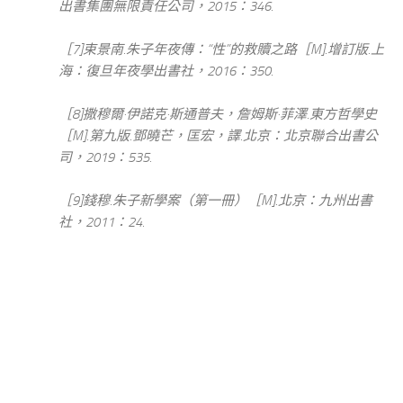
出書集團無限責任公司，2015：346.
［7]束景南.朱子年夜傳：“性”的救贖之路［M].增訂版.上
海：復旦年夜學出書社，2016：350.
［8]撒穆爾·伊諾克·斯通普夫，詹姆斯·菲澤.東方哲學史
［M].第九版.鄧曉芒，匡宏，譯.北京：北京聯合出書公
司，2019：535.
［9]錢穆.朱子新學案（第一冊）［M].北京：九州出書
社，2011：24.