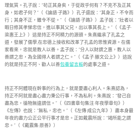
理氣質。孔子說：“茍正其身矣，于從政乎何有？不克不及正其
身，如君子何？”（《論語·子路》）孔子還說：“其身正，不令而
行；其身不正，雖令不從。”（《論語·子路》）孟子說：“壯者以
暇日修其孝悌忠信，進以事其父兄，出以事其長上。”（《孟子·
梁惠王上》）這是持正不阿精力的源頭。朱熹繼承了孔孟之
道，發展了儒學,在忠德上接收和改革了孔孟的思惟資源。在儒
家看來，忠就是教人以善。孟子說：“分人以財謂之惠，教人以
善謂之忠，為全國得人者謂之仁。”（《孟子·滕文公上》）這說
的就是持正不阿、勸人以善
包養留言板
的處事之道。
持正不阿體現在幹事的行為上，就是要盡心利人。朱熹認為，
持正不阿就是盡心盡力秉公行事，不為私利。朱熹說：“發己自
盡為忠，循物無違謂信。”（《四書章句集注·年夜學章句》）
《左傳》也說：“無私，忠也。”（《左傳·成公九年》）盡本身最
年夜的盡力公正公平行事才是忠。正如戴震所說：“竭所能之謂
忠。”（《戴震集·原善》）