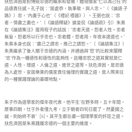
扶危濟困是對傳統忠德的繼承和發展，體現儒家“仁以為己任”的
品德責任感。孔子說：“居處恭，執事敬，與人忠。”（《論語·子
路》）忠，“內盡于心也”（《禮記·禮器》）。王弼也說：“忠
者，情盡之盡也。”（《論語釋疑》據皇侃《論語疏》引）朱熹
在《論語集注》援用程子的話說：“忠者天道，恕者人性。忠者
無妄，恕者所以行乎忠也。忠者體，恕者用，年夜本達道也。”
朱熹本身也說：“盡己之謂忠，推己之謂恕。”（《論語集注》）
朱熹繼承了後人關于忠德的內涵，并通過與“恕”的比較來闡釋
“忠”作為一種德性和德性的能夠性。這種忠恕之道其實就是仁
道、人性、理道、人倫之道、進世之道等。扶危濟困，是忠德
為人處世、安居樂業的儒家責任倫理的實踐之道，是人際來往
的一種實踐理論的基礎地點。
朱子作為道學家的偉年夜代表，他平生“在野多時，五十年間，
歷事四朝，仕于外者僅九考，立于朝者四旬日罷了，然憂國之
誠，則始終不衰”［6]。其平生都在盡一個理學家的奸臣之道。
扶危濟困是朱熹踐履忠德的一個主要的維度。