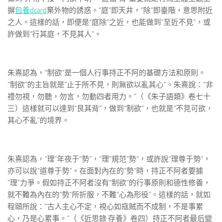
摒
包養dcard
棄外物的誘惑。“庭”即天井，“除”即臺階，意思附近
之人。這樣的話，即便是“庭除”之近，也能做到“至近不見”，或
許做到“行其庭，不見其人”。
朱熹認為，“制欲”是一個人行事持正不阿的基礎方法和原則。
“制欲”的主旨就是“止于所不見，則無欲以亂其心”。朱熹說：“非
禮勿視，勿聽，勿言，勿動四者用力。”（《朱子語類》卷七十
三）這樣就可以達到“艮其背”，做到“制欲”，也就是“不見可欲，
其心不亂”的境界。
朱熹認為，“理”年夜于“勢”，“理”規范“勢”，或許說“理尊于勢”，
亦可以說“道尊于勢”。在面對內在的“勢”時，持正不阿者要據
“理”力爭。假如持正不阿者沒有“制欲”的行事原則和德性修養，
就不難為內在的“勢”所折服，不難“心為形役”。這樣的話，就如
程頤所說：“古人主心不定，視心如寇賊而不成制，不是事累
心，乃是心累事。”（《近思錄·存養》卷四）持正不阿者最后變