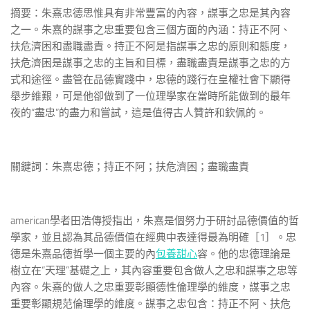
摘要：朱熹忠德思惟具有非常豐富的內容，謀事之忠是其內容
之一。朱熹的謀事之忠重要包含三個方面的內涵：持正不阿、
扶危濟困和盡職盡責。持正不阿是指謀事之忠的原則和態度，
扶危濟困是謀事之忠的主旨和目標，盡職盡責是謀事之忠的方
式和途徑。盡管在品德實踐中，忠德的踐行在皇權社會下顯得
舉步維艱，可是他卻做到了一位理學家在當時所能做到的最年
夜的“盡忠”的盡力和嘗試，這是值得古人贊許和欽佩的。
關鍵詞：朱熹忠德；持正不阿；扶危濟困；盡職盡責
american學者田浩傳授指出，朱熹是個努力于研討品德價值的哲
學家，並且認為其品德價值在經典中表達得最為明確［1］。忠
德是朱熹品德哲學一個主要的內
包養甜心
容。他的忠德理論是
樹立在“天理”基礎之上，其內容重要包含做人之忠和謀事之忠等
內容。朱熹的做人之忠重要彰顯德性倫理學的維度，謀事之忠
重要彰顯規范倫理學的維度。謀事之忠包含：持正不阿、扶危