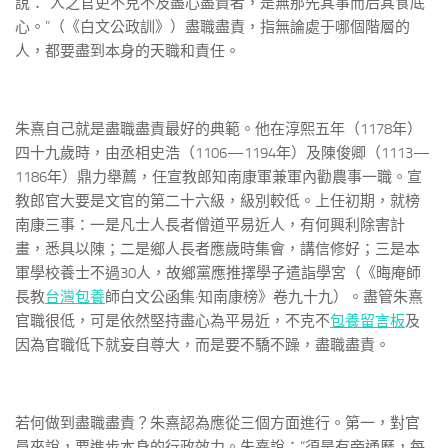
說：“人之官吏不克不及盡心盡責者，是無那先其事而后其食底
心。”（《白文公政訓》）盡職盡責，指無論處于哪個階層的
人，都要盡到本身的天職和責任。
朱熹自己就是盡職盡責最好的典範。他在淳熙五年（1178年）
四十九歲時，由丞相史浩（1106—1194年）及陳俊卿（1113—
1186年）鼎力舉薦，任宣教郎知南康軍兼軍內勸農事一職。宣
教郎官大要是文官的第二十六級，級別較低。上任初期，就榜
南康三事：一是凡士人長者僧道平易近人，有何興利除害計
畫，悉具以陳；二是鄉人長者應歲時集會，講信修好；三是本
軍學校養士不過30人，故鄉黨應推擇學子遣詣學宮（《晦庵師
長教
台灣包養
師白文公函集·知南康榜》卷九十九）。盡管朱熹
官職很低，可是依然堅持盡心為平易近，不克不
包養留言板
及
因為官職低下就妄自尊大，而是要不驕不躁，盡職盡責。
若何做到盡職盡責？朱熹認為應從三個方面進行。第一，對官
員來說，要進步本身的行政效力。朱熹說：“須是有旁通歷，每