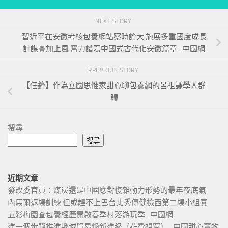
NEXT STORY
習近平在安徽考核包養網站察時誇大 施展多重國度成長
計謀疊加上風 奮力譜寫中國式古代化安徽篇章_中國網
PREVIOUS STORY
【任鋒】作為立國思惟家甜心聊包養網的呂祖謙學人群
體
搜尋
搜尋
近期文章
發改委官員：煤炭還是中國應對復雜動力形勢的最年夜底氣
內馬爾返場訓練 但或趕不上巴台北秀傳健檢西第二場小組賽
五彩梅園查包養經歷開啟春季村落游玩季_中國網
進一個步驟推進縣域貿易煥新進級（花費視窗）_中國甜心寶物