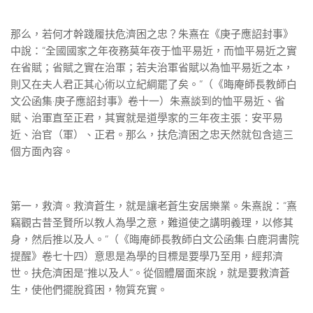
那么，若何才幹踐履扶危濟困之忠？朱熹在《庚子應詔封事》
中說：“全國國家之年夜務莫年夜于恤平易近，而恤平易近之實
在省賦；省賦之實在治軍；若夫治軍省賦以為恤平易近之本，
則又在夫人君正其心術以立紀綱罷了矣。”（《晦庵師長教師白
文公函集·庚子應詔封事》卷十一）朱熹談到的恤平易近、省
賦、治軍直至正君，其實就是道學家的三年夜主張：安平易
近、治官（軍）、正君。那么，扶危濟困之忠天然就包含這三
個方面內容。
第一，救濟。救濟蒼生，就是讓老蒼生安居樂業。朱熹說：“熹
竊觀古昔圣賢所以教人為學之意，難道使之講明義理，以修其
身，然后推以及人。”（《晦庵師長教師白文公函集·白鹿洞書院
提醒》卷七十四）意思是為學的目標是要學乃至用，經邦濟
世。扶危濟困是“推以及人”。從個體層面來說，就是要救濟蒼
生，使他們擺脫貧困，物質充實。