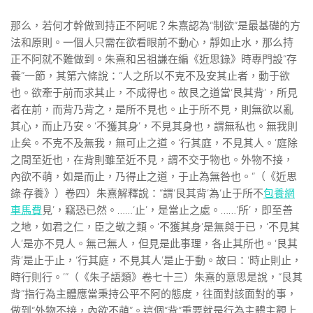
那么，若何才幹做到持正不阿呢？朱熹認為“制欲”是最基礎的方
法和原則。一個人只需在欲看眼前不動心，靜如止水，那么持
正不阿就不難做到。朱熹和呂祖謙在編《近思錄》時專門設“存
養”一節，其第六條說：“人之所以不克不及安其止者，動于欲
也。欲牽于前而求其止，不成得也。故艮之道當‘艮其背’，所見
者在前，而背乃背之，是所不見也。止于所不見，則無欲以亂
其心，而止乃安。‘不獲其身’，不見其身也，謂無私也。無我則
止矣。不克不及無我，無可止之道。‘行其庭，不見其人。’庭除
之間至近也，在背則雖至近不見，謂不交于物也。外物不接，
內欲不萌，如是而止，乃得止之道，于止為無咎也。”（《近思
錄·存養》）卷四）朱熹解釋說：“謂‘艮其背’為‘止于所不
包養網
車馬費
見’，竊恐已然。……‘止’，是當止之處。……‘所’，即至善
之地，如君之仁，臣之敬之類。‘不獲其身’是無與于已，‘不見其
人’是亦不見人。無己無人，但見是此事理，各止其所也。‘艮其
背’是止于止，‘行其庭，不見其人’是止于動。故曰：‘時止則止，
時行則行。’”（《朱子語類》卷七十三）朱熹的意思是說，“艮其
背”指行為主體應當秉持公平不阿的態度，往面對該面對的事，
做到“外物不接，內欲不萌”。這個“背”重要就是行為主體主觀上