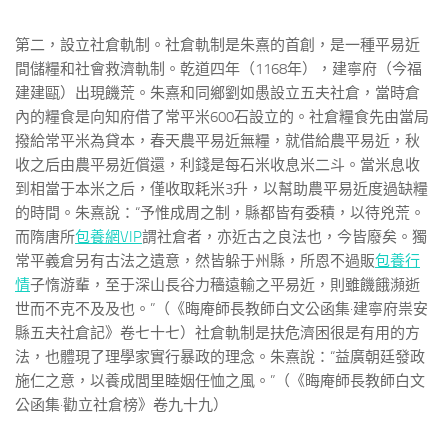
第二，設立社倉軌制。社倉軌制是朱熹的首創，是一種平易近
間儲糧和社會救濟軌制。乾道四年（1168年），建寧府（今福
建建甌）出現饑荒。朱熹和同鄉劉如愚設立五夫社倉，當時倉
內的糧食是向知府借了常平米600石設立的。社倉糧食先由當局
撥給常平米為貸本，春天農平易近無糧，就借給農平易近，秋
收之后由農平易近償還，利錢是每石米收息米二斗。當米息收
到相當于本米之后，僅收取耗米3升，以幫助農平易近度過缺糧
的時間。朱熹說：“予惟成周之制，縣都皆有委積，以待兇荒。
而隋唐所
包養網VIP
謂社倉者，亦近古之良法也，今皆廢矣。獨
常平義倉另有古法之遺意，然皆躲于州縣，所恩不過販
包養行
情
子惰游輩，至于深山長谷力穡遠輸之平易近，則雖饑餓瀕逝
世而不克不及及也。”（《晦庵師長教師白文公函集·建寧府祟安
縣五夫社倉記》卷七十七）社倉軌制是扶危濟困很是有用的方
法，也體現了理學家實行暴政的理念。朱熹說：“益廣朝廷發政
施仁之意，以養成閭里睦姻任恤之風。”（《晦庵師長教師白文
公函集·勸立社倉榜》卷九十九）