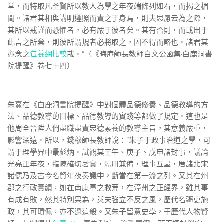
堂，而特取凡圣賢所以教人為學之年夜端條列如右，而揭之楣
間。諸君其相與講明遵照而責之于身焉，則夫思慮云為之際，
其所以戒謹而恐懼者，必有嚴于彼者矣。其有否則，而或出于
此言之所棄，則彼所謂規者必將取之，固不得而略也。諸君其
亦念之
包養網比較
哉。”（《晦庵師長教師白文公函集·白鹿洞書
院提醒》卷七十四）
朱熹在《白鹿洞書院提醒》中對個體品德修養、品德教導的方
法、品德教導的目標、品德教導的實踐等都做了規定。這也是
他周全晉陞人們盡職盡責忠德素養的教導主旨，其意義嚴重，
影響深遠。所以，錢穆師長教師說：“朱子于政事治道之學，可
謂于理學界中最彪炳。試觀其壬午、庚子、戊申諸封事，議論
光亮正年夜，指陳確切著實，體用兼備，理事互盡，厝諸北宋
諸儒乃及古今名賢年夜奏議中，斷當在第一流之列。又其在州
郡之行政實績，如在南康軍之救荒，在漳州之正經界，雖其事
有成有敗，然其特別果為，與夫強立不反之風，歷代名疆吏施
政，其可瓚佩，亦不過這般。又朱子留意史學，于歷代人物賢