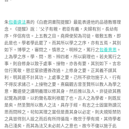
朱
包養違法
熹的《白鹿洞書院提醒》最能表達他的品德教導理
念。《提醒》說：“父子有親，君臣有義，夫婦有別，長幼有
序，伴侶有信。上五教之目。堯舜使契為司徒，敬敷五教，即
此是也。學者學此罷了。而其所以學之之序，亦有五焉，其別
如下。博學之，審問之，慎思之，明辨之，篤行之
包養意思
。
上為學之序。學、問、思、辨四者，所以窮理也。若夫篤行之
事，則自修身以致于處事、接物，亦各有要，其別如下。言忠
信行篤敬，懲忿窒欲遷善改過。上修身之要。正其義不謀其
利，明其道不計其功。上處事之要。己所不欲勿施于人，行有
不得反求諸己。上接物之要。熹竊觀古昔圣賢所以教人為學之
意，難道使之講明義理以修其身，然后推以及人。非徒欲其務
記覽為詞章，以釣聲名取利祿罷了也。古人之為學者，則既反
是矣。然圣賢所以教人之法，具存于經，有志之士固當熟讀沉
思而問辨之。茍知其理之當但是責其身以必定，則夫規矩禁防
之具豈待別人設之而后有所持循哉。晚世于學有規，其待學者
為已淺矣，而其為法又未必前人之意也。故今不復以施于此