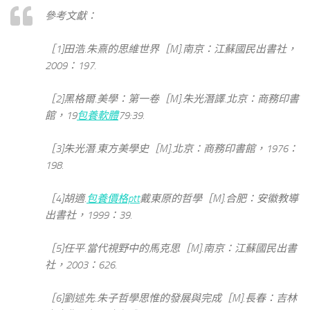
參考文獻：
［1]田浩.朱熹的思維世界［M].南京：江蘇國民出書社，
2009：197.
［2]黑格爾.美學：第一卷［M].朱光潛譯.北京：商務印書
館，19
包養軟體
79:39.
［3]朱光潛.東方美學史［M].北京：商務印書館，1976：
198.
［4]胡適.
包養價格ptt
戴東原的哲學［M].合肥：安徽教導
出書社，1999：39.
［5]任平.當代視野中的馬克思［M].南京：江蘇國民出書
社，2003：626.
［6]劉述先.朱子哲學思惟的發展與完成［M].長春：吉林