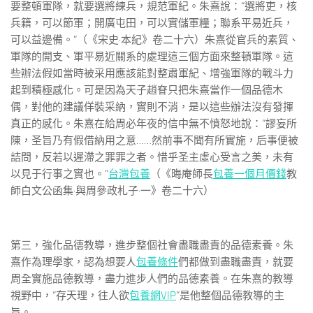
要整頓軍隊，就要選將練兵，規范軍紀。朱熹說：“選將吏，核
兵籍，可以節軍；開廣屯田，可以實儲軍糧；聯系平易近兵，
可以益邊備。”（《宋史·本紀》卷二十六）朱熹從官兵的素質、
軍隊的開支、軍平易近關系的處理這三個方面來整頓軍隊。這
些辦法假如當時被采用應該能對整肅軍紀、增強軍隊的戰斗力
起到積極感化。可是因為天子趙眘只把朱熹當作一個品德木
偶，對他的建議佯裝采納，實則不消，是以這些辦法沒有發揮
真正的感化。朱熹在給周必年夜的信中無不憤怒地說：“謬妄所
陳，圣旨乃有假借納用之意……然前事不聞有所實施，后事便被
詰問，反若以遲滯之罪罪之者。惜乎圣主虛心受言之美，未有
以見于行事之實也。”
台灣包養
（《晦庵師長
包養一個月價錢
教
師白文公函集·與周參政札子·一》卷二十六）
第三，強化品德教導，進步整個社會盡職盡責的品德素養。朱
熹作為理學家，認為想要人
包養條件
們都做到盡職盡責，就要
周全實施品德教導，盡力進步人們的品德素養。在朱熹的教導
視野中，“存天理，往人欲
包養網VIP
”是他整個品德教導的主
旨。