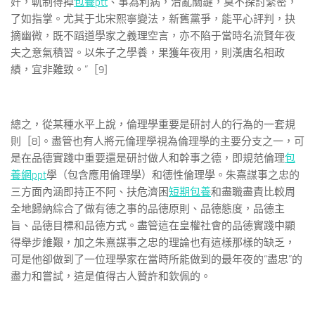
奸，軌制得掉
包養ptt
、事為利病，治亂關鍵，莫不探討緊密，
了如指掌。尤其于北宋熙寧變法，新舊黨爭，能平心評判，抉
摘幽微，既不蹈道學家之義理空言，亦不陷于當時名流賢年夜
夫之意氣積習。以朱子之學養，果獲年夜用，則漢唐名相政
績，宜非難致。”［9]
總之，從某種水平上說，倫理學重要是研討人的行為的一套規
則［8]。盡管也有人將元倫理學視為倫理學的主要分支之一，可
是在品德實踐中重要還是研討做人和幹事之德，即規范倫理
包
養網ppt
學（包含應用倫理學）和德性倫理學。朱熹謀事之忠的
三方面內涵即持正不阿、扶危濟困
短期包養
和盡職盡責比較周
全地歸納綜合了做有德之事的品德原則、品德態度，品德主
旨、品德目標和品德方式。盡管這在皇權社會的品德實踐中顯
得舉步維艱，加之朱熹謀事之忠的理論也有這樣那樣的缺乏，
可是他卻做到了一位理學家在當時所能做到的最年夜的“盡忠”的
盡力和嘗試，這是值得古人贊許和欽佩的。