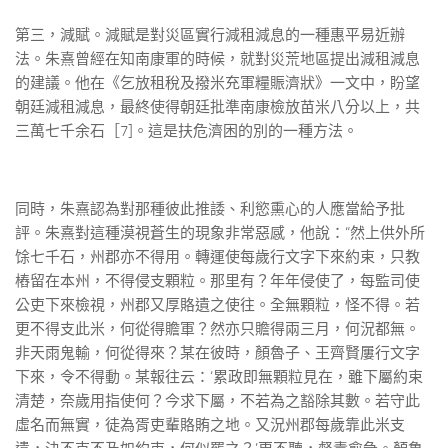
第三，減賦。減賦是對災區實行減租減息的一種惠平易近辦
法。朱熹曾經在知南康軍的時候，就對災荒地區提出減租減息
的建議。他在《乞放租稅及撥米充軍糧賑濟狀》一文中，盼望
朝廷減租減息，最終使得朝廷批準南康檢放苗米八分以上，共
三萬七千余石［7]。這是扶危濟困的別的一種方法。
同時，朱熹認為對那種彼此推諉、利慾熏心的人應當給予批
評。朱熹對這種漠視蒼生的現象非常惡感，他說：“然上供外所
馀七千石，州郡亦不得用。轉運使每歲行文字下來約束，只教
樁留在本州，不得侵支顆粒。那里有？年年侵使了，每監司使
公吏下來檢視，州郡又厚賂遺之使往。全無顆粒，怪不得。若
更不得支此米，何從得贍軍？然亦只贍得兩三月，何況都無。
非天雨鬼輸，何從得來？某在彼時，顏魯子、王齊賢屢行文字
下來，令不得動。某報往云：‘累政即無顆粒見在，雖下屬約束
清楚，奈歲用指使何？今求下屬，不若為之豁除其數。若守此
虛名而無實，徒為胥吏輩賂賄之地。又況州郡每歲靠此米支