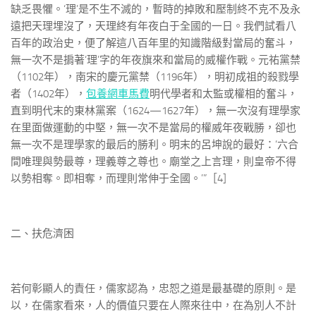
缺乏畏懼。‘理’是不生不滅的，暫時的掉敗和壓制終不克不及永
遠把天理埋沒了，天理終有年夜白于全國的一日。我們試看八
百年的政治史，便了解這八百年里的知識階級對當局的奮斗，
無一次不是掮著‘理’字的年夜旗來和當局的威權作戰。元祐黨禁
（1102年），南宋的慶元黨禁（1196年），明初成祖的殺戮學
者（1402年），
包養網車馬費
明代學者和太監或權相的奮斗，
直到明代末的東林黨案（1624—1627年），無一次沒有理學家
在里面做運動的中堅，無一次不是當局的權威年夜戰勝，卻也
無一次不是理學家的最后的勝利。明末的呂坤說的最好：‘六合
間唯理與勢最尊，理義尊之尊也。廟堂之上言理，則皇帝不得
以勢相奪。即相奪，而理則常伸于全國。’”［4]
二、扶危濟困
若何彰顯人的責任，儒家認為，忠恕之道是最基礎的原則。是
以，在儒家看來，人的價值只要在人際來往中，在為別人不計