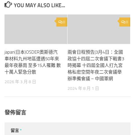
YOU MAY ALSO LIKE...
0
0
japan(日本)OSDER奧斯德汽
兩會日程預告|3月4日：全國
車材料九州地區遭遇50年來
政協十四屆二次會議下戰書3
最年夜暴雨 至多15人罹難 數
時揭幕 十四屆全國人打九宮
十萬人緊急分散
格私密空間年夜二次會議舉
辦準備會議 – 中國軍網
2026 年 3 月 8 日
2024 年 8 月 1 日
發佈留言
留言
*