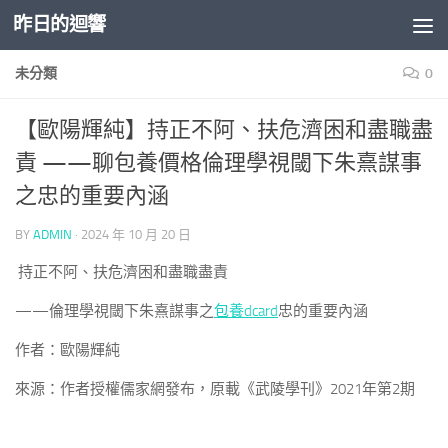
昨日的迴響
Skip to content
未分類
0
【歐陽輝純】持正不阿、扶危濟困和盡職盡
責 ——聊包養價格倫理學視閾下朱熹謀事
之忠的重要內涵
BY
ADMIN
·
2024 年 10 月 20 日
持正不阿、扶危濟困和盡職盡責
——倫理學視閾下朱熹謀事之
包養dcard
忠的重要內涵
作者：歐陽輝純
來源：作者授權儒家網發布，原載《武陵學刊》2021年第2期