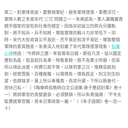
第二，對軍隊來說，要整頓軍紀，避免軍隊墮落，軍費浮冗。
軍隊人數之多是宋代“三冗”問題之一。朱熹認為，軍人盡職盡責
關乎國家的安危和社會的穩定。因為宋初設立的將兵分離軌
制，將不知兵，兵不知將，導致軍隊的戰斗力非常低下。同
時，宋代大批收容災平易近、荒平易近和流平易近，導致整個
軍隊的素質極差。朱熹深入地刻畫了宋代軍隊墮落現象，
包養
心得
他說：“今將帥之選，率皆膏粱白癡，廝役凡流，徒以趨走
應對為能，苞苴結托為事。物看素輕，既不為軍士所服，而其
所以得此派遣，所費已是不貲。以故到軍之日，惟務裒斂刻
剝，經營賈販，百種搜羅，以償債負。債負既足，則又別生盼
望，愈肆誅求。蓋上所以奉權貴，而求升擢，下所以飾後代，
而快己私。”（《晦庵師長教師白文公函集·庚子應詔封事》卷十
一）將帥軍官的貪婪囂張，必須整頓。所以朱熹強調：“不令太
監賣統軍官職，是本日軍政第一義。”（《朱子語類》卷一百一
十）