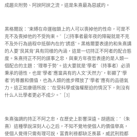
成趨炎附勢、阿諛阿諛之流，這是朱熹最為惡感的。
黑格爾說：“束縛在命運枷鎖上的人可以喪掉他的性命，可是不
克不及喪掉他的不受拘束。”［2]持事者最年夜的障礙就是不克
不及外行為過程中抵御內在的“誘惑”。黑格爾要表達的和朱熹講
的人要“艮其背”具有同樣的內涵，這是一切持正不阿者的配合態
度。朱熹持正不阿的謀事之忠，與東方年夜哲表達的是人類一
個配合的主題：“理尊于勢”。這大要就是“學者”（持事者）必須
秉承的德性，也是“學者”應當具有的人文“天然力”，彰顯了“學
者”的尊嚴和價值，也為人類的進步釋放了“學者”應有的品德氣
力。這正如康德所說：“在受科學或強權壓迫的情況下，則沒有
什么人比學者更必不成少。”［3]
朱熹強調的持正不阿之忠，在歷史上影響深遠。胡適說：“（朱
熹）這種學說深刻人心之后，不知不覺地使個人的價值舉高，
使個人覺得只需有理可說，富貴利祿都缺乏羨慕，威武刑戮都