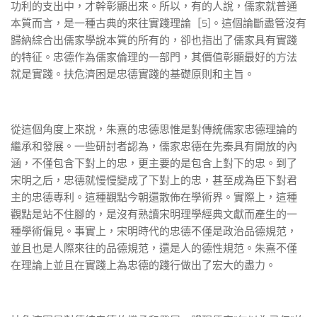
功利的支出中，才幹彰顯出來。所以，有的人說，儒家就普通
本質而言，是一種古典的來往實踐理論［5]。這個論斷盡管沒有
歸納綜合出儒家學說本質的所有的，卻也指出了儒家具有實踐
的特征。忠德作為儒家倫理的一部門，其價值彰顯最好的方法
就是實踐。扶危濟困是忠德實踐的基礎原則和主旨。
從這個角度上來說，朱熹的忠德思惟是對傳統儒家忠德理論的
繼承和發展。一些研討者認為，儒家忠德在先秦具有開放的內
涵，不僅包含下對上的忠，更主要的是包含上對下的忠。到了
宋明之后，忠德就慢慢變成了下對上的忠，甚至成為臣下對君
主的忠德專利。這種觀點今朝還散佈在學術界。實際上，這種
觀點是站不住腳的，是沒有熟讀宋明理學經典文獻而產生的一
種學術偏見。事實上，宋明時代的忠德不僅是政治品德規范，
並且也是人際來往的品德規范，還是人的德性規范。朱熹不僅
在理論上並且在實踐上為忠德的踐行做出了宏大的盡力。