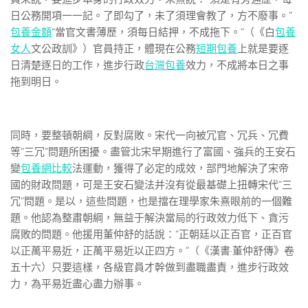
日公務開項一一記。了即勾了，未了須理會教了，方不廢事。”
包養金額
“當官文書薄歷，須每日結押，不成拖下。”（《白
包養
女人
文公政訓》）官員持正，體現在公務
短期包養
上就是要逐
日清楚逐日的工作，進步行政
台灣包養
效力，不成將本日之事
拖到明日。
同時，要整頓朝綱，反對腐敗。宋代一向被冗官、冗兵、冗費
等“三冗”問題所困擾。盡管北宋早期進行了富國、強兵的王安石
變
包養網比較
法運動，獲得了必定的成效，部門地解決了宋帝
國的財政問題，可是王安石變法并沒有從最基礎上扭轉宋代“三
冗”問題。是以，這些問題，也是擋在理學家朱熹眼前的一個難
題。他認為整肅朝綱，無益于解決當局的行政效力低下、貪污
腐敗的問題。他援用董仲舒的話說：“正朝廷以正百官，正百官
以正萬平易近，正萬平易近以正四方。”（《漢書·董仲舒傳》卷
五十六）只要這樣，各級官員才幹做到盡職盡責，進步行政效
力，為平易近盡心盡力辦事。