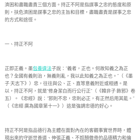
濟困和盡職盡責三個方面。持正不阿是指謀事之忠的態度和原
則，扶危濟困是謀事之忠的主旨和目標，盡職盡責是謀事之忠
的方式和途徑。
一、持正不阿
正即正義。墨
包養違法
子說：“義者，正也。何故知義之為正
也？全國有義則治，無義則亂，我以此知義之為正也。”（《墨
子·天志下》）忠，往往與公、正、直等意義附近或相通。是
以，持正不阿，就是“修身潔白而行公行正”（《韓非子·飾邪》卷
五）。《忠經》說：“邪則不忠，忠則必正，有正然后用其能。”
（《忠經·廣為國章第十一》）這是強調忠德的好心。
持正不阿是指品德行為主體在面對內在的客觀事實世界時，體
現出來的守逝世善道、伸張正義、不奴顏傲骨的品德精力和倫