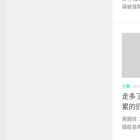
袋被強制
分數
202
走多
累的
原題目
頸疫苗疼