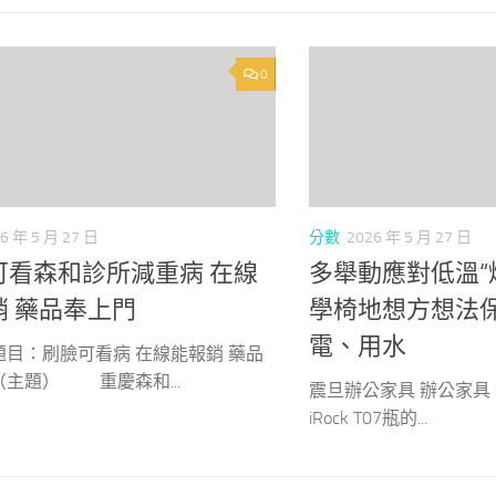
0
6 年 5 月 27 日
分數
2026 年 5 月 27 日
可看森和診所減重病 在線
多舉動應對低溫“
銷 藥品奉上門
學椅地想方想法
電、用水
：刷臉可看病 在線能報銷 藥品
（主題） 重慶森和...
震旦辦公家具 辦公家具 
iRock T07瓶的...