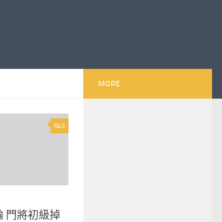
MORE
0
 門將初級掉