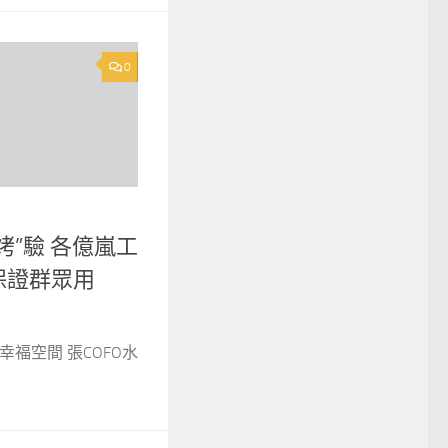
0
烤”驗 各億嵐工
保證群眾用
幸福空間 張COFO水