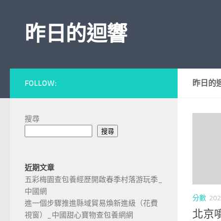
Skip to content
昨日的迴響
FOLLOW:
昨日的
搜尋
搜尋
近期文章
五彩梅園查包養經歷開啟春季村落游玩季_
中國網
分數
202
進一個步驟推進縣域貿易煥新進級（花費
北京
視窗）_中國甜心寶物查包養網網