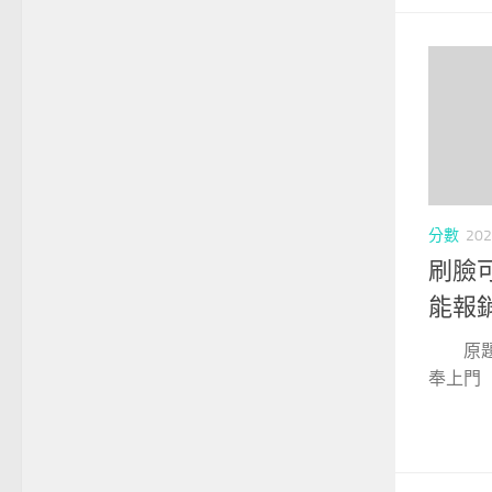
分數
202
刷臉
能報
原題目
奉上門