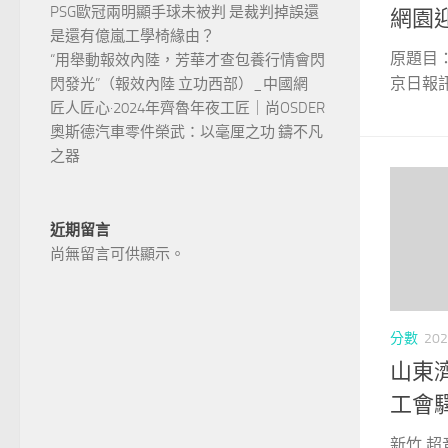
PSG歐冠兩明顯手球未被判 是裁判掉誤還
網園
是還有億嵐工學椅緣由？
原題目
“用舉動報效內陸，芳華才查包養行情會閃
京日報訊
閃發光”（報效內陸 立功西部）_中國網
匠人匠心·2024年齊魯年夜工匠｜尚OSDER
奧斯德汽車零件榮武：以毫厘之功 鑄不凡
之器
近期留言
尚無留言可供顯示。
分數
202
山東
工會驛
新竹 