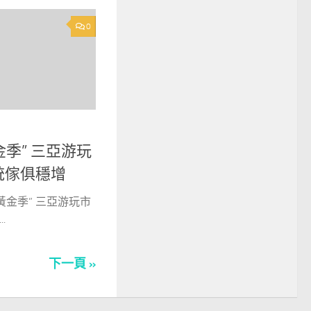
0
金季” 三亞游玩
統傢俱穩增
黃金季” 三亞游玩市
.
下一頁 »