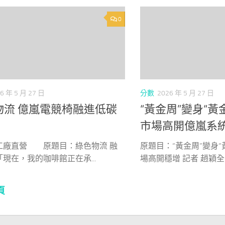
0
6 年 5 月 27 日
分數
2026 年 5 月 27 日
物流 億嵐電競椅融進低碳
“黃金周”變身“黃
市場高開億嵐系
工廠直營 原題目：綠色物流 融
原題目：“黃金周”變身“
現在，我的咖啡館正在承...
場高開穩增 記者 趙穎全..
頁