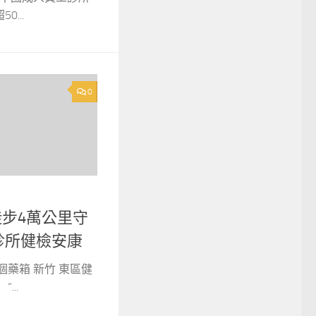
...
0
徒步4萬公里守
診所健檢安康
藥箱 新竹 東區健
..