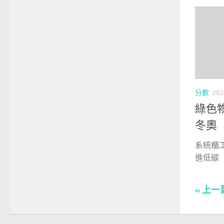
分數
202
綠色
冬奧
系統櫃
進低碳「
« 上一