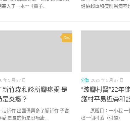
塞入了一本**《量子...
健檢超重和瘦削患病率超50
0
6 年 5 月 27 日
分數
2026 年 5 月 27 日
了新竹森和診所腳疼愛 是
“跛腳村醫”22年
仍是炎癥？
護村平易近森和
：走新竹 出國備藥多了腳新竹 子宮
原題目：一小我 一個
愛 是累的仍是炎癥康...
檢一個村落（引題） “.