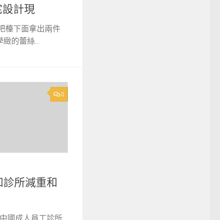
住宅設計現
從吧檯下面拿出兩件
的蕾絲...
0
和診所減重和
：中國成人員工診所