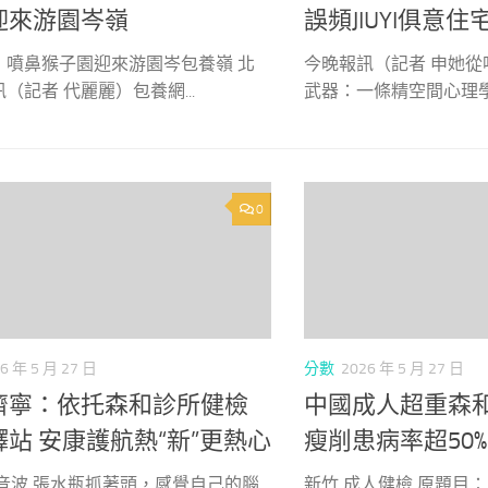
迎來游園岑嶺
誤頻JIUYI俱意
：噴鼻猴子園迎來游園岑包養嶺 北
今晚報訊（記者 申她
（記者 代麗麗）包養網...
武器：一條精空間心理學緻
0
6 年 5 月 27 日
分數
2026 年 5 月 27 日
濟寧：依托森和診所健檢
中國成人超重森
站 安康護航熱“新”更熱心
瘦削患病率超50%
超音波 張水瓶抓著頭，感覺自己的腦
新竹 成人健檢 原題目