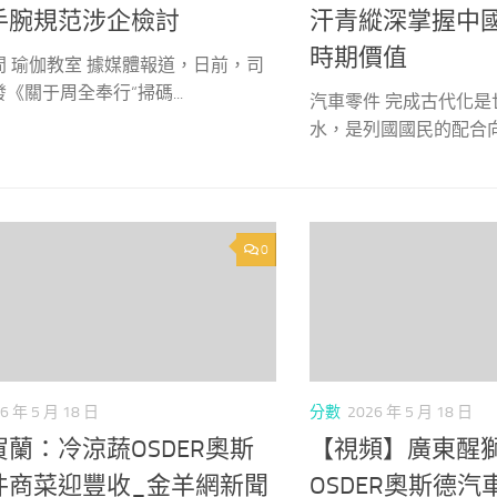
手腕規范涉企檢討
汗青縱深掌握中
時期價值
間 瑜伽教室 據媒體報道，日前，司
《關于周全奉行“掃碼...
汽車零件 完成古代化
水，是列國國民的配合向往
0
6 年 5 月 18 日
分數
2026 年 5 月 18 日
蘭：冷涼蔬OSDER奧斯
【視頻】廣東醒
件商菜迎豐收_金羊網新聞
OSDER奧斯德