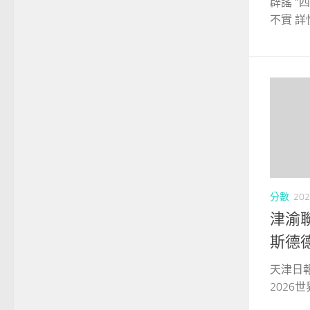
辟謠 “
不實 詳
分數
202
津渝聯
斯德
天津日
2026