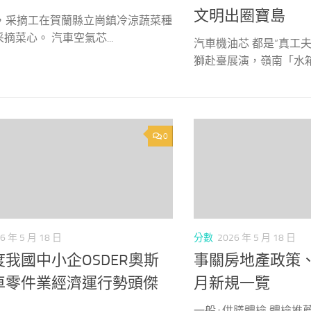
文明出圈寶島
日，采摘工在賀蘭縣立崗鎮冷涼蔬菜種
摘菜心。 汽車空氣芯...
汽車機油芯 都是“真工夫
獅赴臺展演，嶺南「水箱.
0
6 年 5 月 18 日
分數
2026 年 5 月 18 日
我國中小企OSDER奧斯
事關房地產政策、
車零件業經濟運行勢頭傑
月新規一覽
一般+供膳體檢 體檢推薦