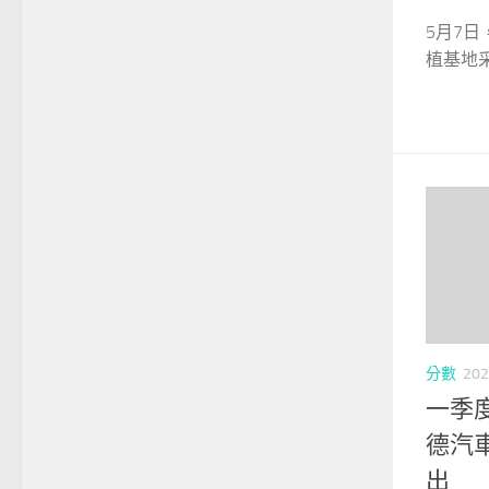
5月7
植基地采
分數
202
一季度
德汽
出