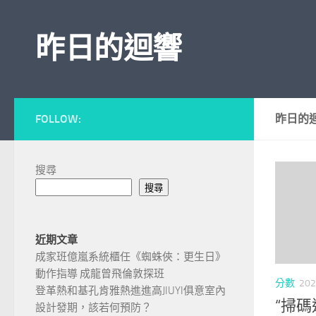
Skip to content
昨日的迴響
FOLLOW:
昨日的
搜尋
搜尋
近期文章
成家班億嵐系統櫃任《蜘蛛俠：更生日》
動作指導 成龍曾飛倫敦探班
分數
202
登革熱和基孔肯雅熱進進高JIUYI俱意室內
“掃
設計發期，該若何預防？