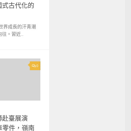
國式古代化的
是世界成長的汗青潮
。習近...
0
獅赴臺展演
汽車零件，嶺南