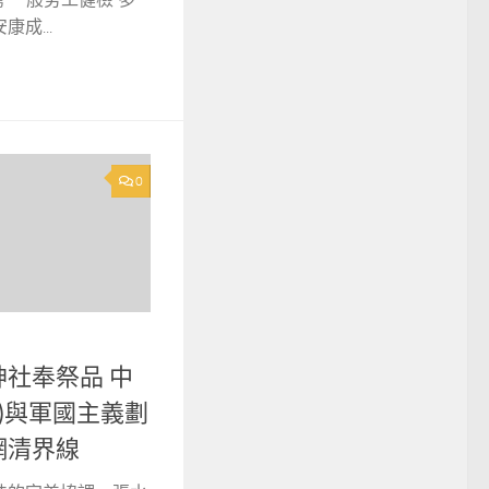
成...
0
社奉祭品 中
日本)與軍國主義劃
網清界線