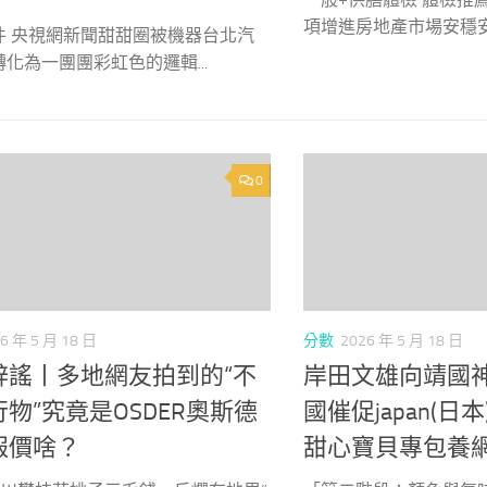
項增進房地產市場安穩安康
件 央視網新聞甜甜圈被機器台北汽
化為一團團彩虹色的邏輯...
0
6 年 5 月 18 日
分數
2026 年 5 月 18 日
辟謠丨多地網友拍到的“不
岸田文雄向靖國神
物”究竟是OSDER奧斯德
國催促japan(
報價啥？
甜心寶貝專包養