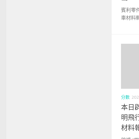
賓利零
車材料轉
分數
202
本日
明飛行
材料