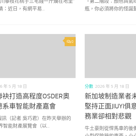
四川攀枝花桃子三毛錢一斤爛在地里”
「第二階段：顏色與氣
情：近日，有網平易...
瓶，你必須將你的怪誕藍色
0
6 年 5 月 18 日
分數
2026 年 5 月 18 日
袂打造高程度OSDER奧
新加坡制造業者
德系車智能財產嘉會
堅持正面JIUYI
務業卻相對悲觀
報訊（記者 吳巧君）在昨天舉辦的
世界智能財產展覽會（以...
牛土豪則從悍馬車的後
小型保險箱的東西，小心翼