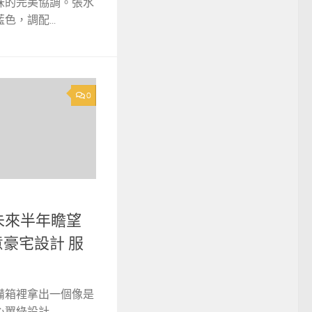
味的完美協調。張水
，調配...
0
未來半年瞻望
俱意豪宅設計 服
備箱裡拿出一個像是
綠設計...