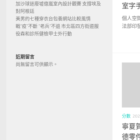
加沙球迷廢墟億嵐室內設計觀賽 支撐埃及
室字
對阿根廷
個人空
美男的七種穿衣台包養網站比較風情
法部印發
戰“疫”不斷 “老兵”不退 市北區四方街道服
役森和診所健檢甲士外行動
近期留言
尚無留言可供顯示。
分數
202
寧夏賀
德零